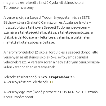
megrendezésre kerül a Kristó Gyula Általános Iskolai
Történelemverseny.
A verseny célja a Szegedi Tudományegyetem és az SZTE
Báthory István Gyakorló Gimnázium és Általános Iskola –
hosszabb távra tekintve a Szegedi Tudományegyetem –
számára a tehetségek felkutatása, a tehetséggondozás, a
diákok érdeklődésének felkeltése, valamint a történelem
melletti elköteleződés erősítése.
A három fordulóból (2 iskolai forduló és a szegedi döntő) álló
versenyen az általános iskolák 5–8. évfolyamos tanulói
vehetnek részt. A verseny során a négy évfolyam tanulói külön-
külön kategóriában versenyeznek.
Jelentkezési határidő:
2025. szeptember 30.
A verseny részletei elérhetők
ITT
A verseny együttműködő partnere a HUN-REN–SZTE Oszmán
Kori Kutatócsoport.