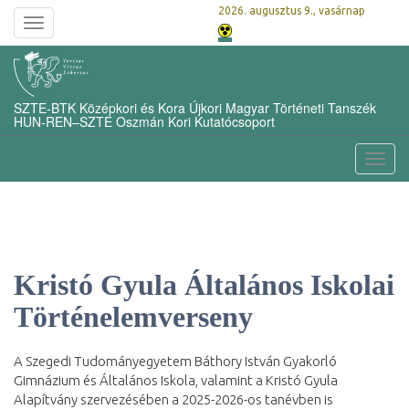
2026. augusztus 9., vasárnap
Toggle
navigation
SZTE-BTK Középkori és Kora Újkori Magyar Történeti Tanszék
HUN-REN–SZTE Oszmán Kori Kutatócsoport
Toggl
navig
Kristó Gyula Általános Iskolai
Történelemverseny
A Szegedi Tudományegyetem Báthory István Gyakorló
Gimnázium és Általános Iskola, valamint a Kristó Gyula
Alapítvány szervezésében a 2025-2026-os tanévben is