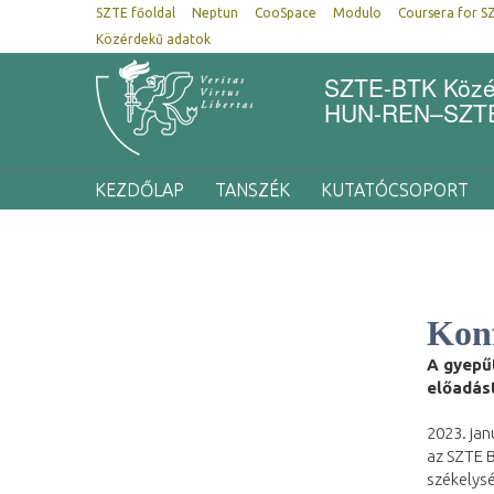
SZTE főoldal
Neptun
CooSpace
Modulo
Coursera for S
Közérdekű adatok
SZTE-BTK Közép
HUN-REN–SZTE 
KEZDŐLAP
TANSZÉK
KUTATÓCSOPORT
Konf
A gyepű
előadás
2023. jan
az SZTE B
székelysé