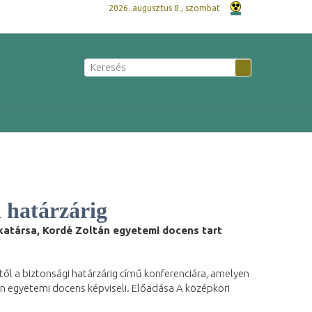
2026. augusztus 8., szombat
i határzárig
katársa, Kordé Zoltán egyetemi docens tart
ől a biztonsági határzárig című konferenciára, amelyen
n egyetemi docens képviseli. Előadása A középkori