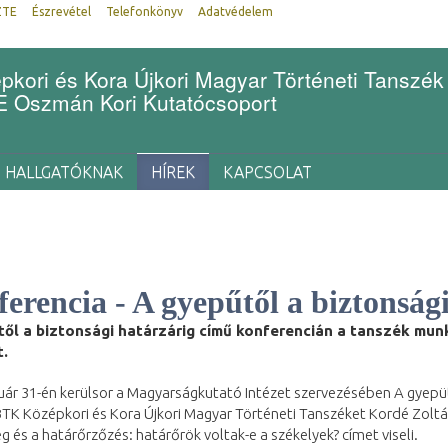
ZTE
Észrevétel
Telefonkönyv
Adatvédelem
kori és Kora Újkori Magyar Történeti Tanszék
Oszmán Kori Kutatócsoport
HALLGATÓKNAK
HÍREK
KAPCSOLAT
erencia - A gyepűtől a biztonság
től a biztonsági határzárig című konferencián a tanszék mun
t.
uár 31-én kerülsor a Magyarságkutató Intézet szervezésében A gyepüt
TK Középkori és Kora Újkori Magyar Történeti Tanszéket Kordé Zoltá
g és a határőrzőzés: határőrök voltak-e a székelyek? címet viseli.