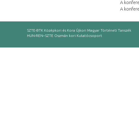
A konfere
A konfer
SZTE-BTK Középkori és Kora Újkori Magyar Történeti Tanszék
HUN-REN–SZTE Oszmán kori Kutatócsoport