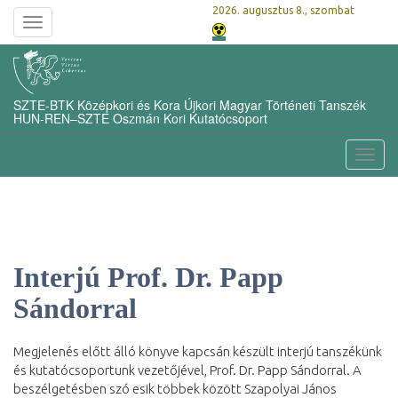
2026. augusztus 8., szombat
Toggle
navigation
SZTE-BTK Középkori és Kora Újkori Magyar Történeti Tanszék
HUN-REN–SZTE Oszmán Kori Kutatócsoport
Toggl
navig
Interjú Prof. Dr. Papp
Sándorral
Megjelenés előtt álló könyve kapcsán készült interjú tanszékünk
és kutatócsoportunk vezetőjével, Prof. Dr. Papp Sándorral. A
beszélgetésben szó esik többek között Szapolyai János