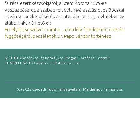
feltételezett kézcsókjáról, a Szent Korona 1529-es
visszaadásáról, a szabad fejedelemválasztásról és Bocskai
István koronakérdéséről. Az interjú teljes terjedelmében az
alábbi linken érhető el:
Erdély túl veszélyes barátai - az erdélyi fejedelmek oszmán
függőségéről beszél Prof. Dr. Papp Sándor történész
SZTE-BTK Középkori és Kora Újkori Magyar Történeti Tanszék
HUN-REN–SZTE Oszmán kori Kutatócsoport
(C) 2022 Szegedi Tudományegyetem. Minden jog fenntartva.