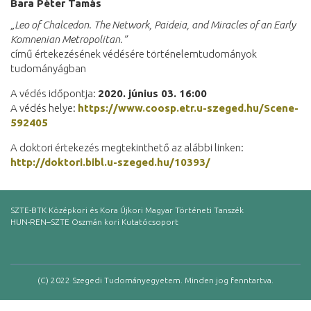
Bara Péter Tamás
„Leo of Chalcedon. The Network, Paideia, and Miracles of an Early
Komnenian
Metropolitan.”
című értekezésének védésére történelemtudományok
tudományágban
A védés időpontja:
2020. június 03. 16:00
A védés helye:
https://www.coosp.etr.u-szeged.hu/Scene-
592405
A doktori értekezés megtekinthető az alábbi linken:
http://doktori.bibl.u-szeged.hu/10393/
SZTE-BTK Középkori és Kora Újkori Magyar Történeti Tanszék
HUN-REN–SZTE Oszmán kori Kutatócsoport
(C) 2022 Szegedi Tudományegyetem. Minden jog fenntartva.