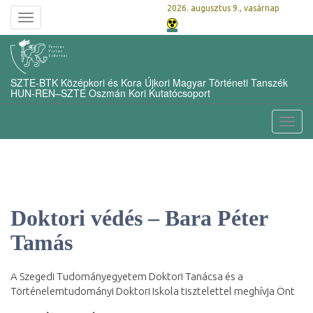
2026. augusztus 9., vasárnap
Toggle
navigation
SZTE-BTK Középkori és Kora Újkori Magyar Történeti Tanszék
HUN-REN–SZTE Oszmán Kori Kutatócsoport
Toggl
navig
Doktori védés – Bara Péter
Tamás
A Szegedi Tudományegyetem Doktori Tanácsa és a
Történelemtudományi Doktori Iskola tisztelettel meghívja Önt