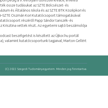
on pedig a 9. évfolyam döntősei kreatív, érvelési
rték össze tudásukat az SZTE Bölcsészet- és
zium és Általános Iskola és az SZTE BTK Középkori és
REN–SZTE Oszmán Kori Kutatócsoport támogatásával
kutatócsoport részéről Papp Sándor tanszék- és
 Krisztina vettek részt. Az egyetemi sajtó beszámolója
podcast beszélgetést is készített az Újkor.hu portál
a), valamint kutatócsoportunk tagjaival, Marton Gellért
(C) 2022 Szegedi Tudományegyetem. Minden jog fenntartva.