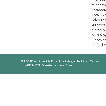
SZTE Báth
feladatba
Társadal
Kora Újk
valósult 
kutatócso
elérhető
A verseny
Blazovich
Ernővel é
SZTE-BTK Középkori és Kora Újkori Magyar Történeti Tanszék
HUN-REN–SZTE Oszmán kori Kutatócsoport