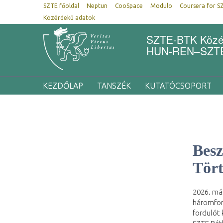
SZTE főoldal
Neptun
CooSpace
Modulo
Coursera for S
Közérdekű adatok
SZTE-BTK Közép
HUN-REN–SZTE 
KEZDŐLAP
TANSZÉK
KUTATÓCSOPORT
Besz
Tört
2026. már
háromford
fordulót 