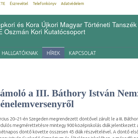
ZTE
Észrevétel
Telefonkönyv
Adatvédelem
kori és Kora Újkori Magyar Történeti Tanszék
Oszmán Kori Kutatócsoport
HALLGATÓKNAK
HÍREK
KAPCSOLAT
ámoló a III. Báthory István Nem
énelemversenyről
cius 20–21-én Szegeden megrendezett döntővel zárult le a III. Báth
ulós megmérettetésre mintegy 900 középiskolás diák jelentkezett a 9
kétnapos döntő követte összesen 45 diák részvételével. A döntő első 