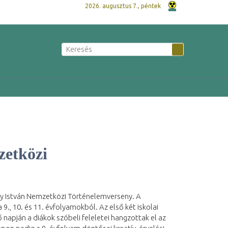
2026. augusztus 7., péntek
zetközi
ory István Nemzetközi Történelemverseny. A
., 10. és 11. évfolyamokból. Az első két iskolai
napján a diákok szóbeli feleletei hangzottak el az