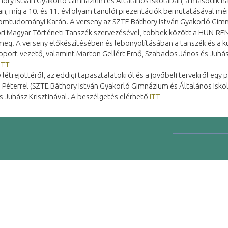
ory István Gyakorló Gimnázium és Általános Iskolában, a második nap
n, míg a 10. és 11. évfolyam tanulói prezentációk bemutatásával mé
omtudományi Karán. A verseny az SZTE Báthory István Gyakorló Gimná
ori Magyar Történeti Tanszék szervezésével, többek között a HUN-
meg. A verseny előkészítésében és lebonyolításában a tanszék és a 
port-vezető, valamint Marton Gellért Ernő, Szabados János és Juhász
ITT
 létrejöttéről, az eddigi tapasztalatokról és a jövőbeli tervekről egy 
 Péterrel (SZTE Báthory István Gyakorló Gimnázium és Általános Iskol
s Juhász Krisztinával. A beszélgetés elérhető
ITT