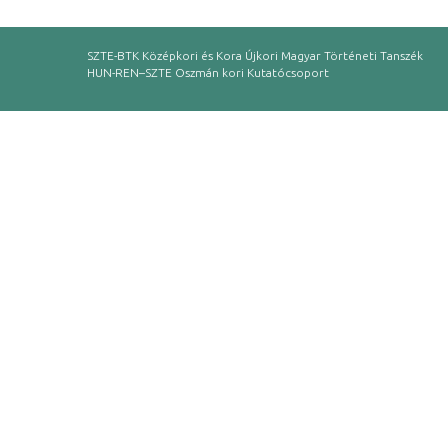
SZTE-BTK Középkori és Kora Újkori Magyar Történeti Tanszék
HUN-REN–SZTE Oszmán kori Kutatócsoport