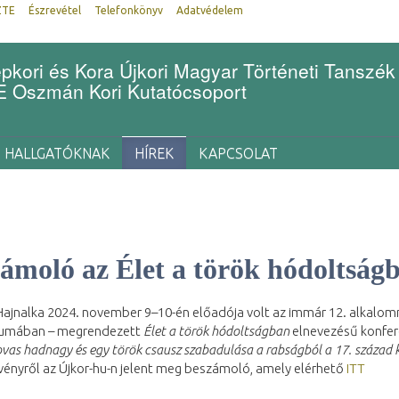
ZTE
Észrevétel
Telefonkönyv
Adatvédelem
kori és Kora Újkori Magyar Történeti Tanszék
Oszmán Kori Kutatócsoport
HALLGATÓKNAK
HÍREK
KAPCSOLAT
ámoló az Élet a török hódoltságb
 Hajnalka 2024. november 9–10-én előadója volt az immár 12. alkalo
umában – megrendezett
Élet a török hódoltságban
elnevezésű konfer
vas hadnagy és egy török csausz szabadulása a rabságból a 17. század
vényről az Újkor-hu-n jelent meg beszámoló, amely elérhető
ITT