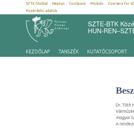
SZTE főoldal
Neptun
CooSpace
Modulo
Coursera for S
Közérdekű adatok
SZTE-BTK Közép
HUN-REN–SZTE 
KEZDŐLAP
TANSZÉK
KUTATÓCSOPORT
Besz
Dr. Tóth
Vármúze
magyar lo
A rendez