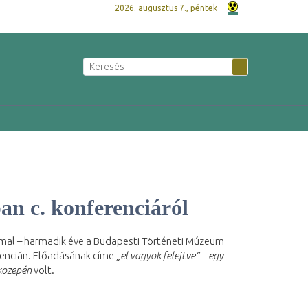
2026. augusztus 7., péntek
an c. konferenciáról
mmal – harmadik éve a Budapesti Történeti Múzeum
encián. Előadásának címe
„el vagyok felejtve” – egy
 közepén
volt.