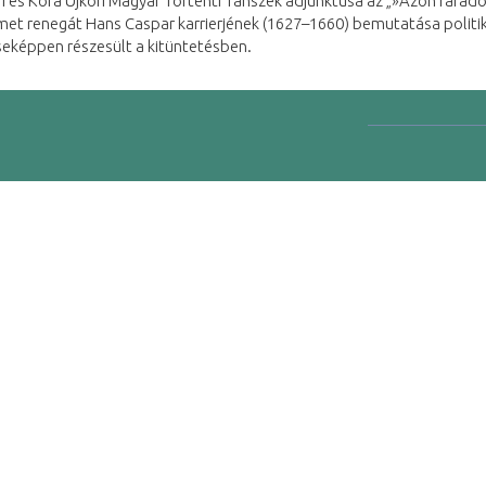
i és Kora Újkori Magyar Történti Tanszék adjunktusa az „»Azon fára
et renegát Hans Caspar karrierjének (1627–1660) bemutatása politik
seképpen részesült a kitüntetésben.