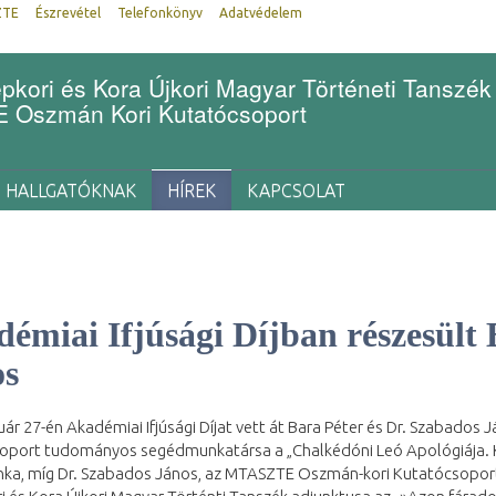
ZTE
Észrevétel
Telefonkönyv
Adatvédelem
kori és Kora Újkori Magyar Történeti Tanszék
Oszmán Kori Kutatócsoport
HALLGATÓKNAK
HÍREK
KAPCSOLAT
émiai Ifjúsági Díjban részesült 
os
uár 27-én Akadémiai Ifjúsági Díjat vett át Bara Péter és Dr. Szabado
oport tudományos segédmunkatársa a „Chalkédóni Leó Apológiája. Kr
ka, míg Dr. Szabados János, az MTASZTE Oszmán-kori Kutatócsopo