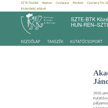
SZTE főoldal
Neptun
CooSpace
Modulo
Coursera for S
Közérdekű adatok
SZTE-BTK Közép
HUN-REN–SZTE 
KEZDŐLAP
TANSZÉK
KUTATÓCSOPORT
Akad
Ján
2020. jan
Kutatócs
pályamun