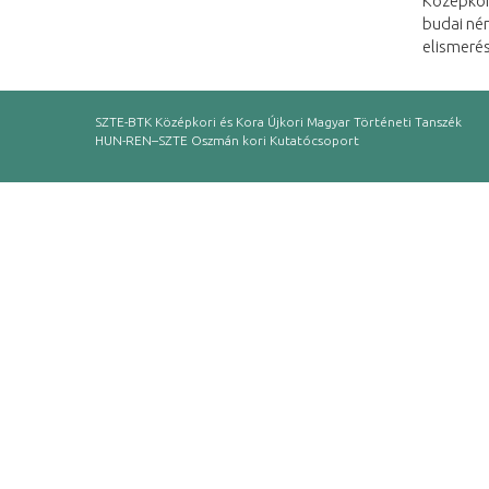
Középkor
budai ném
elismeré
SZTE-BTK Középkori és Kora Újkori Magyar Történeti Tanszék
HUN-REN–SZTE Oszmán kori Kutatócsoport