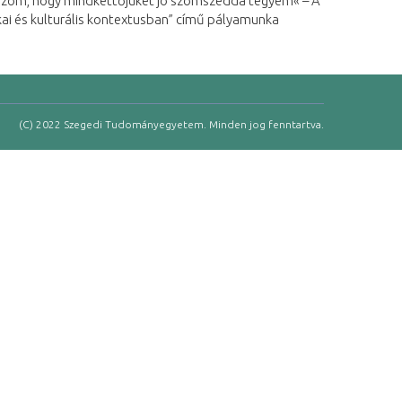
dozom, hogy mindkettőjüket jó szomszéddá tegyem« – A
ai és kulturális kontextusban” című pályamunka
(C) 2022 Szegedi Tudományegyetem. Minden jog fenntartva.