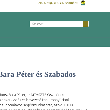
2026. augusztus 8., szombat
Bara Péter és Szabados
s János. Bara Péter, az MTASZTE Oszmán-kori
itikai kiadás és bevezető tanulmány” című
rt tudományos segédmunkatársa, az SZTE BTK