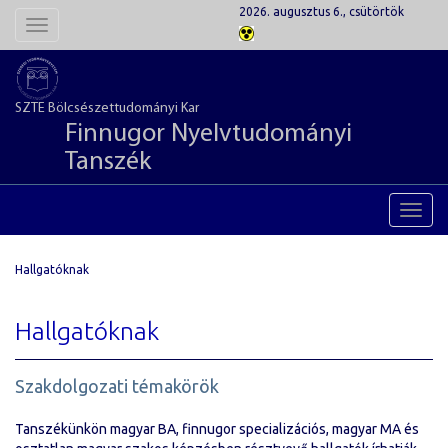
2026. augusztus 6., csütörtök
Toggle
navigation
SZTE Bölcsészettudományi Kar
Finnugor Nyelvtudományi
Tanszék
Toggl
navig
Hallgatóknak
Hallgatóknak
Szakdolgozati témakörök
Tanszékünkön magyar BA, finnugor specializációs, magyar MA és