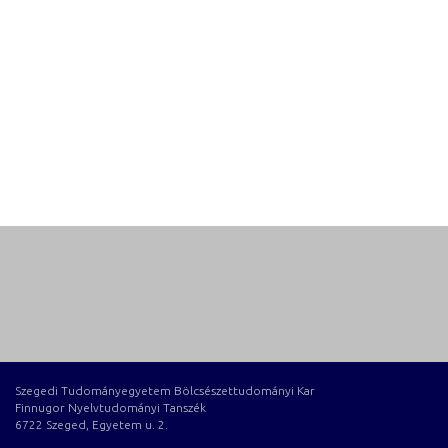
Szegedi Tudományegyetem Bölcsészettudományi Kar
Finnugor Nyelvtudományi Tanszék
6722 Szeged, Egyetem u. 2.