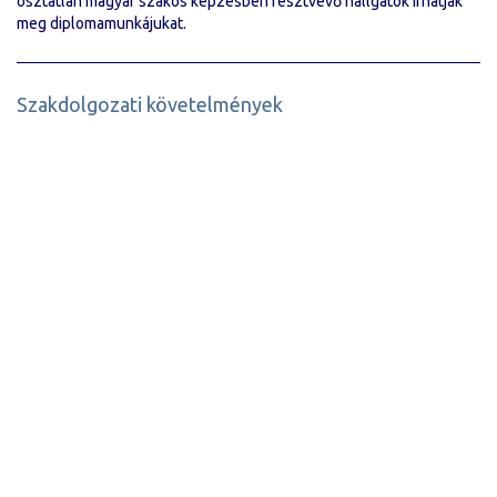
osztatlan magyar szakos képzésben résztvevő hallgatók írhatják
meg diplomamunkájukat.
Szakdolgozati követelmények