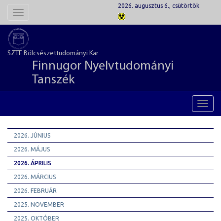
2026. augusztus 6., csütörtök
Toggle
navigation
SZTE Bölcsészettudományi Kar
Finnugor Nyelvtudományi
Tanszék
Toggl
navig
2026. JÚNIUS
2026. MÁJUS
2026. ÁPRILIS
2026. MÁRCIUS
2026. FEBRUÁR
2025. NOVEMBER
2025. OKTÓBER