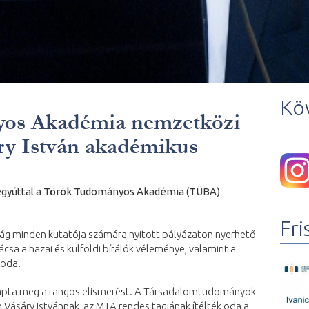
Kö
os Akadémia nemzetközi
áry István akadémikus
 egyúttal a Török Tudományos Akadémia (TÜBA)
Fri
lág minden kutatója számára nyitott pályázaton nyerhető
csa a hazai és külföldi bírálók véleménye, valamint a
 oda.
kapta meg a rangos elismerést. A Társadalomtudományok
ásáry Istvánnak, az MTA rendes tagjának ítélték oda a