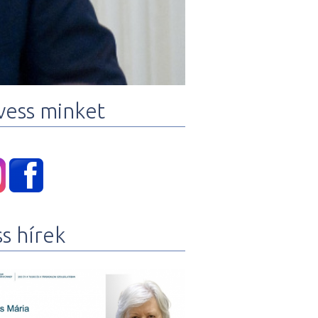
vess minket
ss hírek