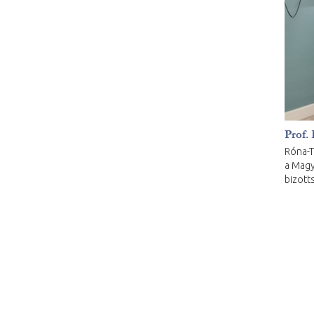
Prof.
Róna-T
a Mag
bizott