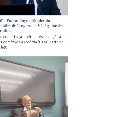
rök Tudományos Akadémia
közi díját nyerte el Vásáry István
émikus
 rendes tagja az elismeréssel egyúttal a
Tudományos Akadémia (TÜBA) tiszteleti
 lett.