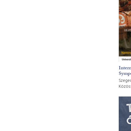
Inter
Sympo
Szeged
Közös