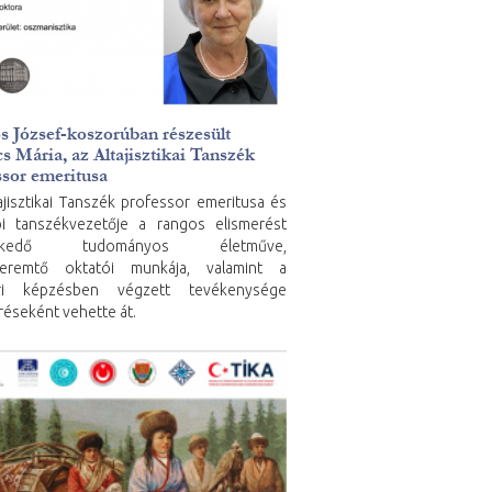
s József-koszorúban részesült
s Mária, az Altajisztikai Tanszék
ssor emeritusa
ajisztikai Tanszék professor emeritusa és
i tanszékvezetője a rangos elismerést
elkedő tudományos életműve,
ateremtő oktatói munkája, valamint a
ri képzésben végzett tevékenysége
réseként vehette át.