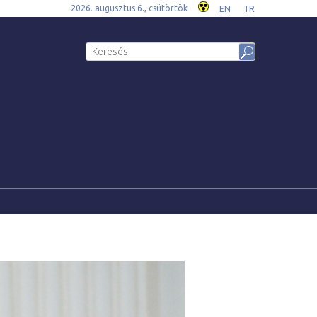
2026. augusztus 6., csütörtök
EN
TR