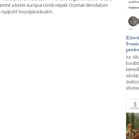
alamint a kelet-európai török népek Oszmán Birodalom
nyújtott hozzájárulásáért.
Eötvö
Ivanic
profe
Az Alt
korább
kiem
iskol
dokto
elisme