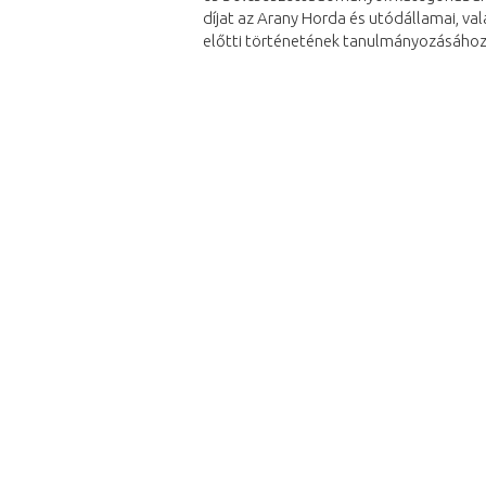
díjat az Arany Horda és utódállamai, v
előtti történetének tanulmányozásához 