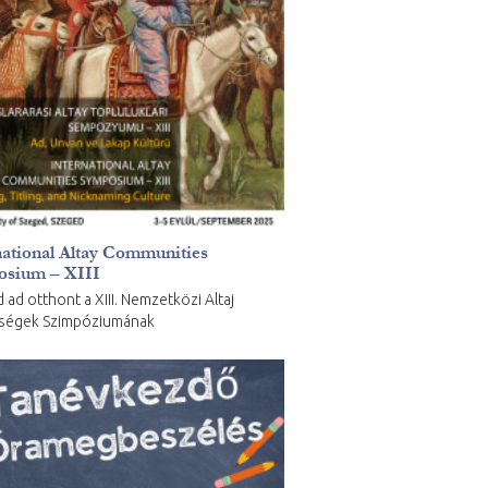
national Altay Communities
sium – XIII
 ad otthont a XIII. Nemzetközi Altaj
ségek Szimpóziumának