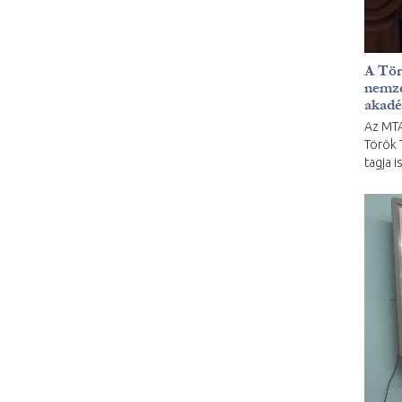
A Tö
nemzet
akad
Az MTA
Török 
tagja is