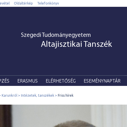
evétel
Oldaltérkép
Telefonkönyv
Szegedi Tudományegyetem
Altajisztikai Tanszék
PZÉS
ERASMUS
ELÉRHETŐSÉG
ESEMÉNYNAPTÁR
Karunkról
Intézetek, tanszékek
Friss hírek