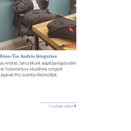
 Róna-Tas András látogatása
as András, tanszékünk alapítója kapta idén
yar Tudományos Akadémia szegedi
ságának Pro Scientia életműdíját.
TOVÁBBI HÍREK