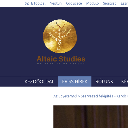
SZTE főoldal
Neptun
CooSpace
Modulo
Segítség
Észr
KEZDŐOLDAL
FRISS HÍREK
RÓLUNK
KÉ
Az Egyetemről
Szervezeti felépítés
Karok