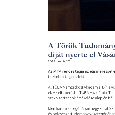
A Török Tudomány
díját nyerte el Vás
2025. január 27.
Az MTA rendes tagja az elismeréssel
tiszteleti tagja is lett.
A „TÜBA Nemzetközi Akadémiai Díj” a vi
el. Az elismerést a TÜBA Akadémiai Taná
szakbizottságok értékelése alapján ítéli
Idén három kategóriában négy kutató 
és bölcsészettudományok kategóriában V