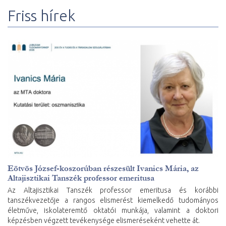
Friss hírek
Eötvös József-koszorúban részesült Ivanics Mária, az
Altajisztikai Tanszék professor emeritusa
Az Altajisztikai Tanszék professor emeritusa és korábbi
tanszékvezetője a rangos elismerést kiemelkedő tudományos
életműve, iskolateremtő oktatói munkája, valamint a doktori
képzésben végzett tevékenysége elismeréseként vehette át.