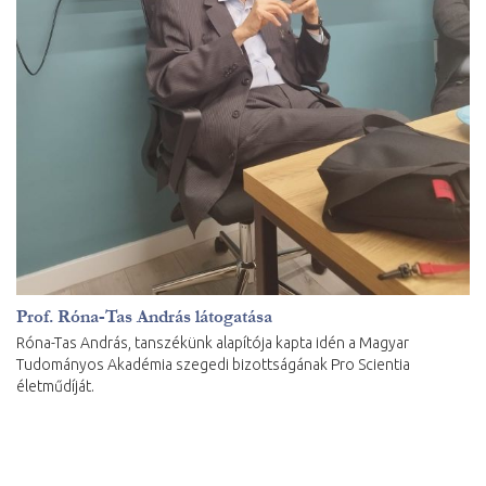
Prof. Róna-Tas András látogatása
Róna-Tas András, tanszékünk alapítója kapta idén a Magyar
Tudományos Akadémia szegedi bizottságának Pro Scientia
életműdíját.