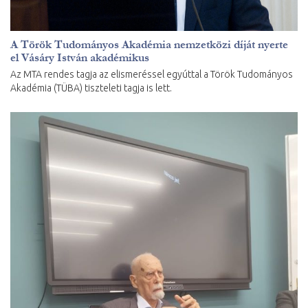
A Török Tudományos Akadémia nemzetközi díját nyerte
el Vásáry István akadémikus
Az MTA rendes tagja az elismeréssel egyúttal a Török Tudományos
Akadémia (TÜBA) tiszteleti tagja is lett.