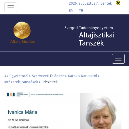
2026. augusztus 7., péntek
Toggle
EN
TR
navigation
Szegedi Tudományegyetem
Altajisztikai
Tanszék
Toggl
navig
Az Egyetemről
Szervezeti felépítés
Karok
Karunkról
Intézetek, tanszékek
Friss hírek