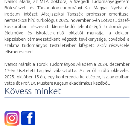
Ivanics Mária, az MTA doktora, a Szegedi Tudományegyetem
Bölcsészet- és Társadalomtudományi Kar Magyar Nyelvi és
Irodalmi Intézet Altajisztikai Tanszék professor emeritusa,
nemzetközi hírű turkológus 2025. november 5-én Eötvös József-
koszorúban részesült kiemelkedő jelentőségű tudományos
életműve és iskolateremtő oktatói munkája, a doktori
képzésben témavezetőként végzett tevékenysége, továbbá a
szakma tudományos testületeiben kifejtett aktív részvétele
elismeréseként.
Ivanics Máriát a Török Tudományos Akadémia 2024. december
17-én tiszteleti tagjává választotta. Az erről szóló oklevelet
2025. október 15-én, egy konferencia keretében, Isztambulban
vette át Prof. Dr. Mustafa Kaçalin akadémikus kezéből.
Kövess minket