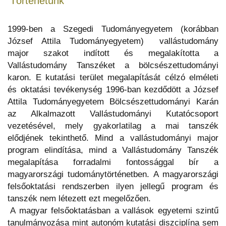
Történetünk
1999-ben a Szegedi Tudományegyetem (korábban
József Attila Tudományegyetem)
vallástudomány
major szakot indított és megalakította a
Vallástudomány Tanszéket a bölcsészettudományi
karon. E kutatási terület megalapítását célzó elméleti
és oktatási tevékenység 1996-ban kezdődött a József
Attila Tudományegyetem Bölcsészettudományi Karán
az Alkalmazott Vallástudományi Kutatócsoport
vezetésével, mely gyakorlatilag a mai tanszék
elődjének tekinthető. Mind a vallástudományi major
program elindítása, mind a Vallástudomány Tanszék
megalapítása forradalmi fontossággal bír a
magyarországi tudománytörténetben. A magyarországi
felsőoktatási rendszerben ilyen jellegű program és
tanszék nem létezett ezt megelőzően.
A magyar felsőoktatásban a vallások egyetemi szintű
tanulmányozása mint autonóm kutatási diszciplína sem