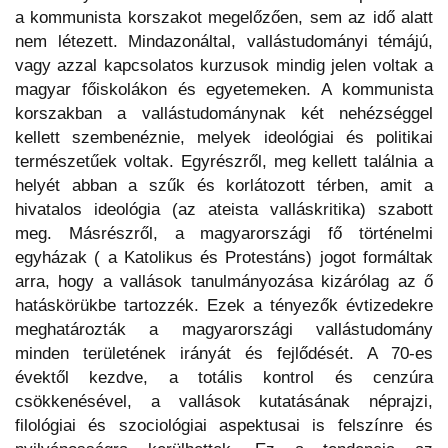
a kommunista korszakot megelőzően, sem az idő alatt
nem létezett. Mindazonáltal, vallástudományi témájú,
vagy azzal kapcsolatos kurzusok mindig jelen voltak a
magyar főiskolákon és egyetemeken. A kommunista
korszakban a vallástudománynak két nehézséggel
kellett szembenéznie, melyek ideológiai és politikai
természetűek voltak. Egyrészről, meg kellett találnia a
helyét abban a szűk és korlátozott térben, amit a
hivatalos ideológia (az ateista valláskritika) szabott
meg. Másrészről, a magyarországi fő történelmi
egyházak ( a Katolikus és Protestáns) jogot formáltak
arra, hogy a vallások tanulmányozása kizárólag az ő
hatáskörükbe tartozzék. Ezek a tényezők évtizedekre
meghatározták a magyarországi vallástudomány
minden területének irányát és fejlődését. A 70-es
évektől kezdve, a totális kontrol és cenzúra
csökkenésével, a vallások kutatásának néprajzi,
filológiai és szociológiai aspektusai is felszínre és