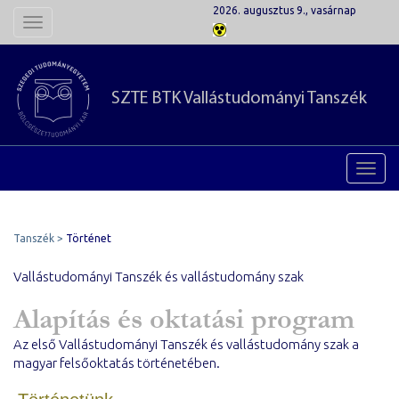
2026. augusztus 9., vasárnap
Toggle
navigation
SZTE BTK
Vallástudományi Tanszék
Toggl
navig
Tanszék
Történet
Vallástudományi Tanszék és vallástudomány szak
Alapítás és oktatási program
Az első Vallástudományi Tanszék és vallástudomány szak a
magyar felsőoktatás történetében.