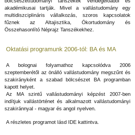
bölcsészettudományi tanszékek vendégelőadói és
akadémikusai tartják. Mivel a vallástudomány egy
multidiszciplináris vállalkozás, szoros kapcsolatok
fűznek az Altajisztika, Ókortudomány és
Összehasonlító Néprajz Tanszékekhez.
Oktatási programunk 2006-tól: BA és MA
A bolognai folyamathoz kapcsolódva 2006
szeptemberétől az önálló vallástudomány megszűnt és
szakirányként a szabad bölcsészet BA programban
kapott helyet.
Az MA szintű vallástudományi képzést 2007-ben
indítjuk vallástörténet és alkalmazott vallástudományi
szakiránnyal - magyar és angol nyelven.
A részletes programot lásd IDE kattintva.