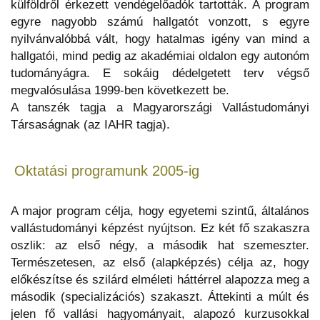
külföldről érkezett vendégelőadók tartották. A program
egyre nagyobb számú hallgatót vonzott, s egyre
nyilvánvalóbbá vált, hogy hatalmas igény van mind a
hallgatói, mind pedig az akadémiai oldalon egy autonóm
tudományágra. E sokáig dédelgetett terv végső
megvalósulása 1999-ben következett be.
A tanszék tagja a Magyarországi Vallástudományi
Társaságnak (az IAHR tagja).
Oktatási programunk 2005-ig
A major program célja, hogy egyetemi szintű, általános
vallástudományi képzést nyújtson. Ez két fő szakaszra
oszlik: az első négy, a második hat szemeszter.
Természetesen, az első (alapképzés) célja az, hogy
előkészítse és szilárd elméleti háttérrel alapozza meg a
második (specializációs) szakaszt. Áttekinti a múlt és
jelen fő vallási hagyományait, alapozó kurzusokkal