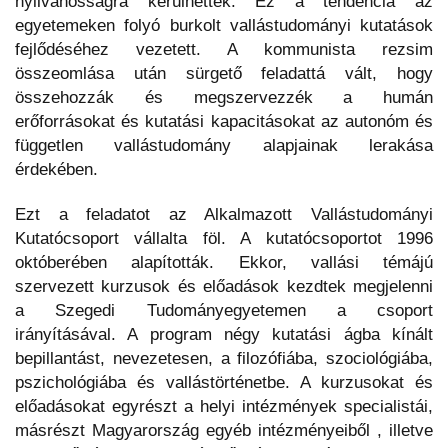
nyilvánosságra kerülhettek. Ez a tendencia az
egyetemeken folyó burkolt vallástudományi kutatások
fejlődéséhez vezetett. A kommunista rezsim
összeomlása után sürgető feladattá vált, hogy
összehozzák és megszervezzék a humán
erőforrásokat és kutatási kapacitásokat az autonóm és
független vallástudomány alapjainak lerakása
érdekében.
Ezt a feladatot az Alkalmazott Vallástudományi
Kutatócsoport vállalta föl. A kutatócsoportot 1996
októberében alapították. Ekkor, vallási témájú
szervezett kurzusok és előadások kezdtek megjelenni
a Szegedi Tudományegyetemen a csoport
irányításával. A program négy kutatási ágba kínált
bepillantást, nevezetesen, a filozófiába, szociológiába,
pszichológiába és vallástörténetbe. A kurzusokat és
előadásokat egyrészt a helyi intézmények specialistái,
másrészt Magyarország egyéb intézményeiből , illetve