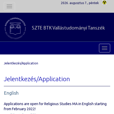
2026. augusztus 7., péntek
Toggle
navigation
SZTE BTK
Vallástudományi Tanszék
Toggl
navig
Jelentkezés/Application
Jelentkezés/Application
English
Applications are open for Religious Studies MA in English starting
from February 2022!