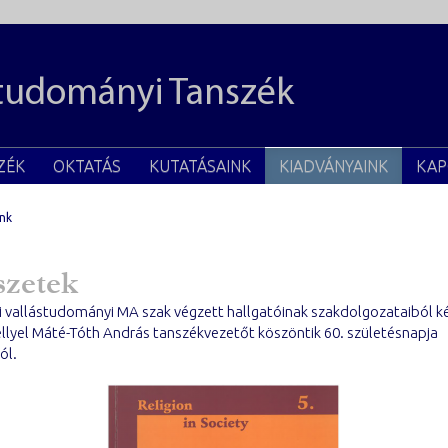
studományi Tanszék
ZÉK
OKTATÁS
KUTATÁSAINK
KIADVÁNYAINK
KAP
nk
szetek
i vallástudományi MA szak végzett hallgatóinak szakdolgozataiból k
llyel Máté-Tóth András tanszékvezetőt köszöntik 60. születésnapja
ól.