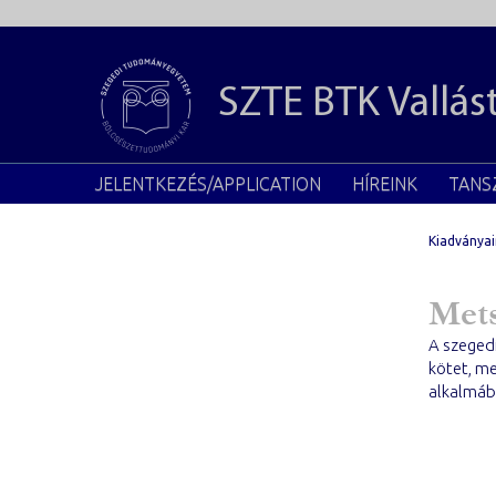
SZTE BTK
Vallá
JELENTKEZÉS/APPLICATION
HÍREINK
TANS
Kiadványai
Met
A szeged
kötet, me
alkalmáb