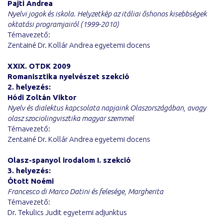
Pajti Andrea
Nyelvi jogok és iskola. Helyzetkép az itáliai őshonos kisebbségek
oktatási programjairól (1999-2010)
Témavezető:
Zentainé Dr. Kollár Andrea egyetemi docens
XXIX. OTDK 2009
Romanisztika nyelvészet szekció
2. helyezés:
Hódi Zoltán Viktor
Nyelv és dialektus kapcsolata napjaink Olaszországában, avagy
olasz szociolingvisztika magyar szemmel
Témavezető:
Zentainé Dr. Kollár Andrea egyetemi docens
Olasz-spanyol irodalom I. szekció
3. helyezés:
Ótott Noémi
Francesco di Marco Datini és felesége, Margherita
Témavezető:
Dr. Tekulics Judit egyetemi adjunktus