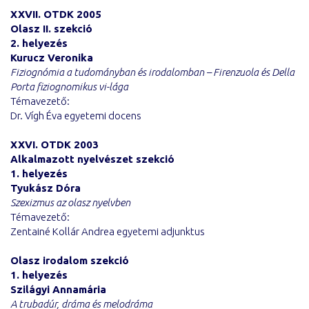
XXVII. OTDK 2005
Olasz II. szekció
2. helyezés
Kurucz Veronika
Fiziognómia a tudományban és irodalomban – Firenzuola és Della
Porta f
iziognomikus vi-lága
Témavezető:
Dr. Vígh Éva egyetemi docens
XXVI. OTDK 2003
Alkalmazott nyelvészet szekció
1. helyezés
Tyukász Dóra
Szexizmus az olasz nyelvben
Témavezető:
Zentainé Kollár Andrea egyetemi adjunktus
Olasz irodalom szekció
1. helyezés
Szilágyi Annamária
A trubadúr, dráma és melodráma