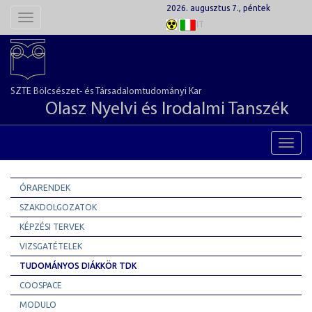
2026. augusztus 7., péntek
Toggle
IT
navigation
SZTE Bölcsészet- és Társadalomtudományi Kar
Olasz Nyelvi és Irodalmi Tanszék
Toggl
navig
ÓRARENDEK
SZAKDOLGOZATOK
KÉPZÉSI TERVEK
VIZSGATÉTELEK
TUDOMÁNYOS DIÁKKÖR TDK
COOSPACE
MODULO