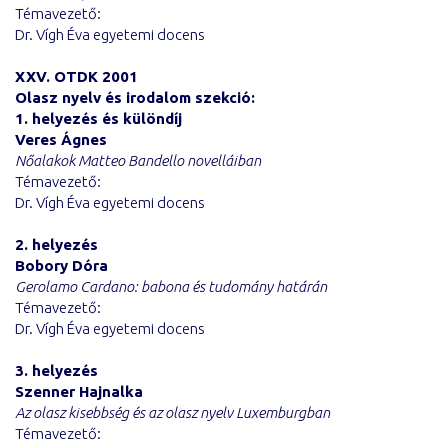
Témavezető:
Dr. Vígh Éva egyetemi docens
XXV. OTDK 2001
Olasz nyelv és irodalom szekció:
1. helyezés és különdíj
Veres Ágnes
Nőalakok Matteo Bandello novelláiban
Témavezető:
Dr. Vígh Éva egyetemi docens
2. helyezés
Bobory Dóra
Gerolamo Cardano: babona és tudomány határán
Témavezető:
Dr. Vígh Éva egyetemi docens
3. helyezés
Szenner Hajnalka
Az olasz kisebbség és az olasz nyelv Luxemburgban
Témavezető: