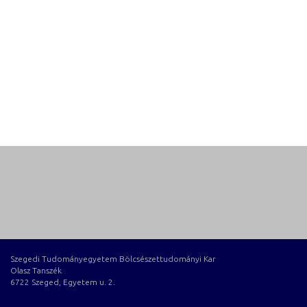
Szegedi Tudományegyetem Bölcsészettudományi Kar
Olasz Tanszék
6722 Szeged, Egyetem u. 2.