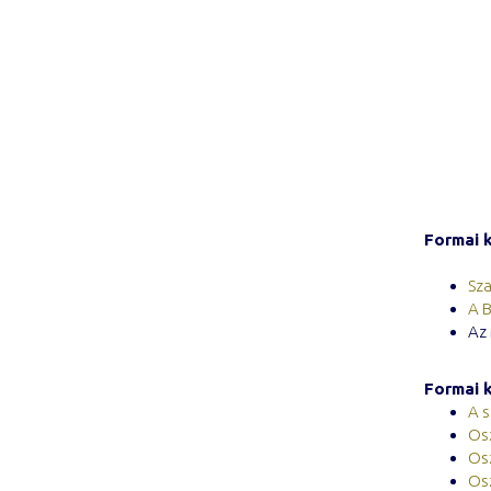
Formai 
Sza
A B
Az 
Formai 
A s
Osz
Os
Os