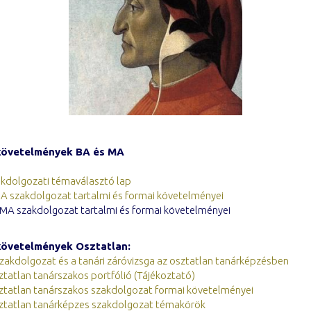
követelmények BA és MA
kdolgozati témaválasztó lap
A szakdolgozat tartalmi és formai követelményei
MA szakdolgozat tartalmi és formai követelményei
követelmények Osztatlan:
zakdolgozat és a tanári záróvizsga az osztatlan tanárképzésben
tatlan tanárszakos portfólió (Tájékoztató)
ztatlan tanárszakos szakdolgozat formai követelményei
ztatlan tanárképzes szakdolgozat témakörök