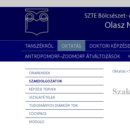
SZTE Bölcsészet-
Olasz 
TANSZÉKRŐL
OKTATÁS
DOKTORI KÉPZÉS
ANTROPOMORF–ZOOMORF ÁTVÁLTOZÁSOK
Oktatás
ÓRARENDEK
SZAKDOLGOZATOK
Sza
KÉPZÉSI TERVEK
VIZSGATÉTELEK
TUDOMÁNYOS DIÁKKÖR TDK
COOSPACE
MODULO