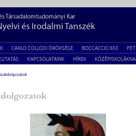
 és Társadalomtudományi Kar
Nyelvi és Irodalmi Tanszék
EK
CARLO COLLODI ÖRÖKSÉGE
BOCCACCIO 650
PET
KUTATÁS
KAPCSOLATAINK
HÍREK
KÖZÉPISKOLÁKNA
Szakdolgozatok
kdolgozatok