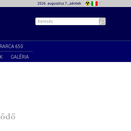
IT
2026. augusztus 7., péntek
RARCA 650
K
GALÉRIA
ködő