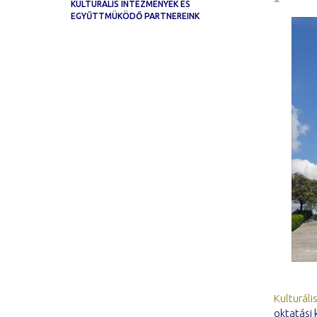
KULTURÁLIS INTEZMÉNYEK ÉS
EGYŰTTMÜKÖDŐ PARTNEREINK
Kulturáli
oktatási 