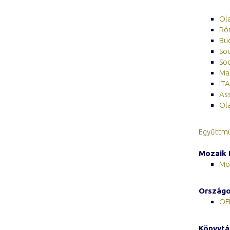
Ol
Ró
Bud
Soc
So
Mag
ITA
Ass
Ola
Egyűttmü
Mozaik 
Mo
Országos
OF
Könyvtá