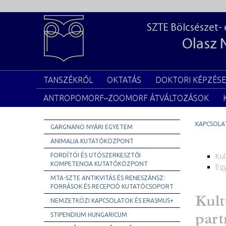
SZTE Bölcsészet-
Olasz 
TANSZÉKRŐL
OKTATÁS
DOKTORI KÉPZÉS
ANTROPOMORF–ZOOMORF ÁTVÁLTOZÁSOK
KAPCSOLA
GARGNANO NYÁRI EGYETEM
ANIMALIA KUTATÓKÖZPONT
FORDÍTÓI ÉS UTÓSZERKESZTŐI
Ku
KOMPETENCIA KUTATÓKÖZPONT
Eg
MTA-SZTE ANTIKVITÁS ÉS RENESZÁNSZ:
FORRÁSOK ÉS RECEPCIÓ KUTATÓCSOPORT
Kult
NEMZETKÖZI KAPCSOLATOK ÉS ERASMUS+
part
STIPENDIUM HUNGARICUM