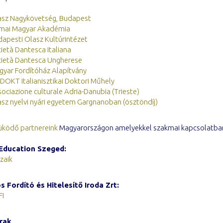
asz Nagykövetség, Budapest
mai Magyar Akadémia
apesti Olasz Kultúrintézet
ietà Dantesca Italiana
cietà Dantesca Ungherese
yar Fordítóház Alapítvány
DOKT Italianisztikai Doktori Műhely
ociazione culturale Adria-Danubia (Trieste)
sz nyelvi nyári egyetem Gargnanoban (ösztöndíj)
ködő partnereink
Magyarországon amelyekkel szakmai kapcsolatban
Education Szeged:
zaik
 Fordító és Hitelesítő Iroda Zrt:
FI
rak