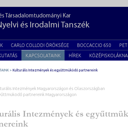
 és Társadalomtudományi Kar
Nyelvi és Irodalmi Tanszék
EK
CARLO COLLODI ÖRÖKSÉGE
BOCCACCIO 650
PET
KUTATÁS
KAPCSOLATAINK
HÍREK
KÖZÉPISKOLÁKNA
TAINK
Kulturális Intezmények és egyűttmüködő partnereink
lturális Intezmények Magyarországon és Olaszországban
yűttmüködő partnereink Magyarországon
urális Intezmények és egyűttmü
nereink