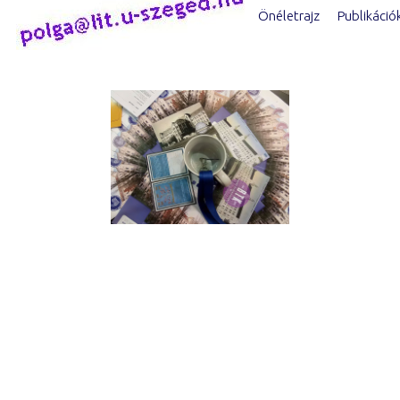
Önéletrajz
Publikáció