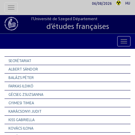
HU
06/08/2026
Toggle
navigation
l’Université de Szeged Département
d’études françaises
Toggl
navig
SECRÉTARIAT
ALBERT SÁNDOR
BALÁZS PÉTER
FARKAS ILDIKÓ
GÉCSEG ZSUZSANNA
GYIMESI TIMEA
KARÁCSONYI JUDIT
KISS GABRIELLA
KOVÁCS ILONA