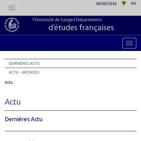
HU
08/08/2026
Toggle
navigation
l’Université de Szeged Département
d’études françaises
Toggl
navig
DERNIÈRES ACTU
ACTU - ARCHIVES
Actu
Actu
Dernières Actu