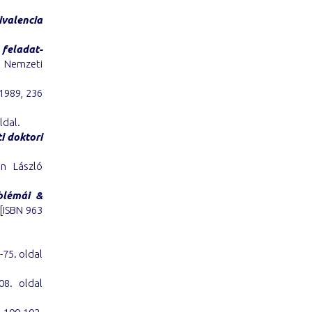
ivalencia
 feladat-
: Nemzeti
1989, 236
ldal.
i doktori
n László
oblémái &
[ISBN 963
-75. oldal
08. oldal