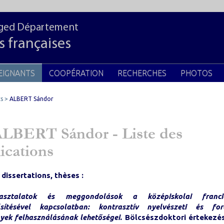
zeged Département
s françaises
EIGNANTS
COOPÉRATION
RECHERCHES
PHOTOS
s
ALBERT Sándor
LBERT Sándor - Liste des
ications
, dissertations, thèses :
asztalatok és meggondolások a középiskolai francia
űsítésével kapcsolatban: kontrasztív nyelvészeti és ford
yek felhasználásának lehetőségei.
Bölcsészdoktori értekezés