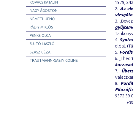
1979, 242
KOVÁCS KATALIN
2.
Az ekv
NAGY ÁGOSTON
vizsgála
NÉMETH JENŐ
3. „Bevez
gyűjtem
PÁLFY MIKLÓS
Tankönyv
PENKE OLGA
4.
Synta
SUJTÓ LÁSZLÓ
oldal. (T
5.
Fordít
SZÁSZ GÉZA
6. „Théor
TRAUTMANN-GABIN COLINE
kurzuso
7.
Über
Valaczkai
8.
Fordí
Filozófi
9372 39 0
Rec