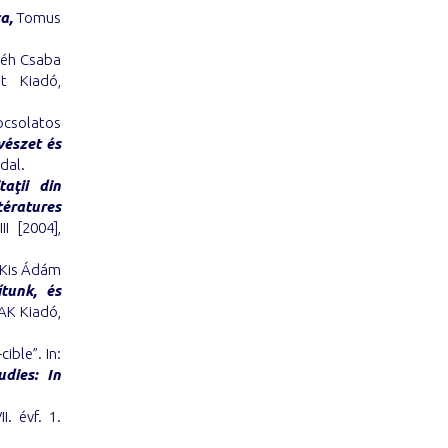
a,
Tomus
Pléh Csaba
t Kiadó,
pcsolatos
vészet és
dal.
taţii din
tératures
I [2004],
– Kis Ádám
tunk, és
K Kiadó,
ible”. In:
dies: In
I. évf. 1.