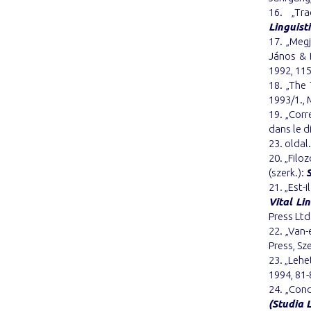
16. „Tra
Linguist
17. „Megj
János & B
1992, 115
18. „The
1993/1.,
19. „Corr
dans le d
23. oldal.
20. „Filo
(szerk.):
21
.
„Est-i
Vital Li
Press Ltd
22. „Van-
Press, Sz
23. „Lehe
1994, 81-
24. „Cond
(Studia L