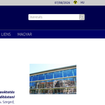
HU
07/08/2026
LIENS
MAGYAR
oktatás
ítástani
.
Szeged,