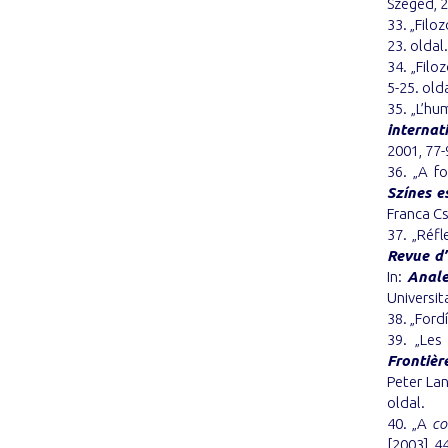
Szeged, 2
33. „Filoz
23. oldal.
34. „Filo
5-25. olda
35. „L’hu
internat
2001, 77-
36. „A fo
Színes e
Franca Cs
37. „Réfl
Revue d’
In:
Anale
Universita
38. „Ford
39. „Les
Frontièr
Peter Lan
oldal.
40. „A
co
[2003], 44