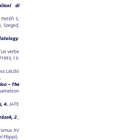
aliani di
 Petőfi S.
, Szeged,
latology
.
d’un verbe
1993, 13-
ass László
.
ion –
The
hameleon
, 4.
JATE
zások, 2
.,
omus XV
 Filippi).