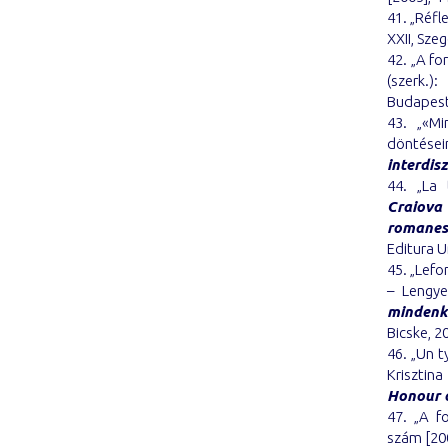
41. „Réfl
XXII, Szeg
42. „A fo
(szerk.)
Budapest,
43. „«Mi
döntésein
interdisz
44. „La 
Craiova 
romanes
Editura Un
45. „Lefo
– Lengye
mindenki
Bicske, 2
46. „Un 
Krisztin
Honour 
47. „A f
szám [200