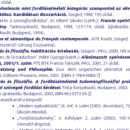
 oldal.
ivalencia mint fordításelméleti kategória: szempontok az ekv
tához.
Kandidátusi disszertáció.
Szeged, 1988, 195 oldal.
etés a szövegfordításba”. In: Albert Sándor (szerk.):
Francia nyelvi
ény
.
Tankönyvkiadó, Budapest, 1988, 123-174. oldal. (újrakiadás
kiadó, Budapest, 1994).
xe et sémantique du français contemporain
.
JATE Kiadó, Szeged, 
ársszerző: Gécseg Zsuzsanna).
ás és filozófia.
Habilitációs értekezés.
Szeged – Pécs, 2000, 189 o
ies de la traduction”. Máté Györgyi (szerk.):
Alkalmazott
nyelvészet
k, 2001/1. szám
.
PTE BTK Francia Tanszék, Pécs, 2001, 21 oldal.
setzung und Philosophie.
(Aus dem ungarischen übersetzt vo
). Editions Preasens, Wien, 2001. [ISBN 3-7069-0080-7]
tás és filozófia. A fordításelméletek tudományfilozófiai pr
ai szövegek fordítási kérdései.
Tinta Könyvkiadó, Budapest, 2003. 
; újrakiadás: Budapest, 2003, ISBN 963 9372 69 2]
enziók erről a könyvről:
„Modern nyelvoktatás”,
IX. évf. 4. szám (2003. december), 72
(
Burján Monika
).
„Fordítástudomány”,
V. évfolyam 2. szám (2003), 105-1
(
Horváth Brigitta
).