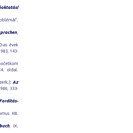
őoktatási
oblémái”.
prachen
,
0-as évek
1983, 143-
početkom
4. oldal.
zerk.):
Az
986, 333-
Fordítás-
omus XIII.
buch
,
IX.