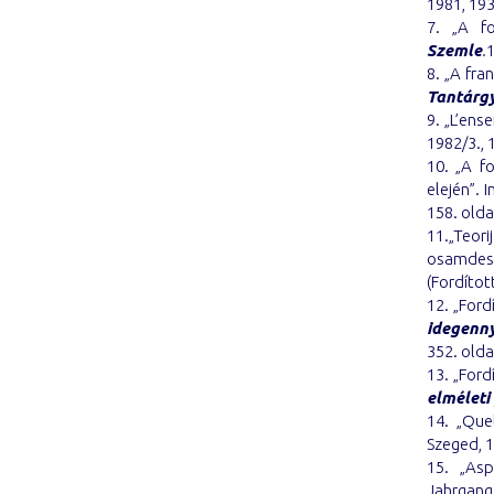
1981, 193
7. „A fo
Szemle
.
1
8. „A fr
Tantárg
9. „L’ens
1982/3., 
10. „A f
elején”. 
158. olda
11.„Teo
osamdes
(Fordítot
12. „Ford
idegenny
352. olda
13. „Ford
elméleti
14. „Que
Szeged, 1
15. „As
Jahrgang,