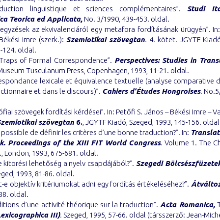
duction linguistique et sciences complémentaires”.
Studi It
ica Teorica ed Applicata,
No. 3/1990, 439-453. oldal.
egyzések az ekvivalenciáról egy metafora fordításának ürügyén”. In:
ékési Imre (szerk.):
Szemiotikai szövegtan
.
4. kötet. JGYTF Kiadó
-124. oldal.
 Traps of Formal Correspondence”.
Perspectives: Studies in Trans
 Museum Tusculanum Press, Copenhagen, 1993, 11-21. oldal.
espondance lexicale et équivalence textuelle (analyse comparative 
ictionnaire et dans le discours)”.
Cahiers d’Études Hongroises
.
No.5/
zófiai szövegek fordítási kérdései”. In: Petőfi S. János – Békési Imre – V
Szemiotikai szövegtan
6.
, JGYTF Kiadó, Szeged, 1993, 145-156. oldal
l possible de définir les critères d’une bonne traduction?”. In:
Translat
nk. Proceedings of the XIII FIT World Congress
.
Volume 1. The C
., London, 1993, 675-681. oldal.
e kitörési lehetőség a nyelv csapdájából?”.
Szegedi Bölcsészfüzetek
eged, 1993, 81-86. oldal.
t-e objektív kritériumokat adni egy fordítás értékeléséhez?”.
Átválto
88. oldal.
itions d’une activité théorique sur la traduction”.
Acta Romanica,
T
exicographica III)
.
Szeged, 1995, 57-66. oldal (társszerző: Jean-Michel