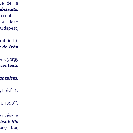
que de la
bstraits:
 oldal.
udy – José
Budapest,
rot (éd.):
 de Iván
 & György
 contexte
ançaises,
,
I. évf. 1.
0-1993)”.
lemzése a
ások Ilia
nyi Kar,