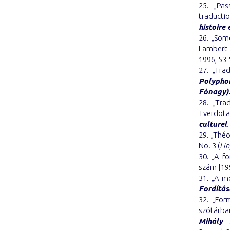
25. „Pas
traductio
histoire 
26. „Some
Lambert –
1996, 53-
27. „Trad
Polypho
Fónagy)
28. „Tra
Tverdota
culturel
.
29. „Théo
No. 3 (
Lin
30. „A fo
szám [199
31. „A m
Fordítá
32. „For
szótárban
Mihály 