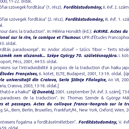
000, 11-22. oldal.
ófiai szövegek fordítása” (1. rész).
Fordítástudomány,
II. évf. 2. szám
zófiai szövegek fordítása” (2. rész).
Fordítástudomány,
III. évf. 1. s
l.
mour dans la traduction”. In: Miléna Horváth (éd.):
écRIRE. Actes du
ional sur le rire, le comique et l’humour.
UFR d’Études Francophon
93. oldal.
rdítás paradoxonjai”. In: Andor József – Szűcs Tibor – Terts István
szmék nem alszanak...
Szépe György 70. születésnapjára.
I. köt
oport, Pécs, 2001, 44-53. oldal.
exions sur l’intraduisibilité à propos de la traduction d’un haiku japo
Études Françaises,
6. kötet, ELTE, Budapest, 2001, 13-19. oldal. [ú
le universita
ţii din Craiova, Seria Ştiinţe Filologice,
An VII, 200
ria, Craiova, 2003, 13-18. oldal.]
ítható-e a haiku?”
Új Dunatáj,
2001. szeptember [VI. évf. 3. szám], 73-
 paradoxes de la traduction”. In: Thomas Szende & Györgyi Mát
es et passages. Actes du colloque franco–hongrois sur la tr
g SA., Bern, Berlin, Bruxelles, Frankfurt/M., New York, Oxford, Wien, 2
ntresens
fogalma a fordításelméletben”.
Fordítástudomány,
V. évf
-59. oldal.