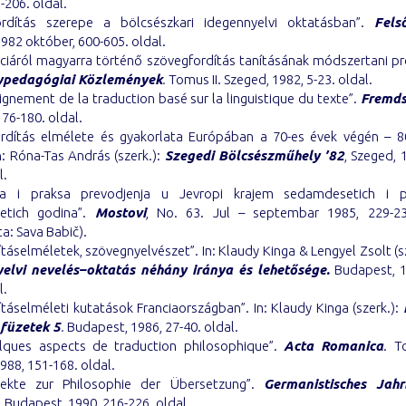
-206. oldal.
rdítás szerepe a bölcsészkari idegennyelvi oktatásban”.
Fels
982 október, 600-605. oldal.
anciáról magyarra történő szövegfordítás tanításának módszertani pr
ypedagógiai Közlemények
.
Tomus II. Szeged, 1982, 5-23. oldal.
eignement de la traduction basé sur la linguistique du texte”.
Fremds
176-180. oldal.
ordítás elmélete és gyakorlata Európában a 70-es évek végén – 8
In: Róna-Tas András (szerk.):
Szegedi Bölcsészműhely ’82
, Szeged, 
l.
rija i praksa prevodjenja u Jevropi krajem sedamdesetich i 
etich godina”.
Mostovi
, No. 63. Jul – septembar 1985, 229-23
ta: Sava Babič).
ításelméletek, szövegnyelvészet”. In: Klaudy Kinga & Lengyel Zsolt (s
elvi nevelés–oktatás néhány iránya és lehetősége.
Budapest, 1
l.
ításelméleti kutatások Franciaországban”. In: Klaudy Kinga (szerk.):
 füzetek 5
.
Budapest, 1986, 27-40. oldal.
lques aspects de traduction philosophique”.
Acta Romanica
. T
988, 151-168. oldal.
pekte zur Philosophie der Übersetzung”.
Germanistisches Jahr
 Budapest, 1990, 216-226. oldal.