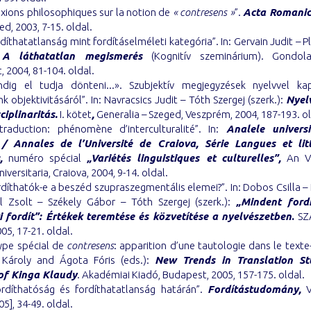
exions philosophiques sur la notion de
« contresens »
”.
Acta Romanic
ed, 2003, 7-15. oldal.
rdíthatatlanság mint fordításelméleti kategória”. In: Gervain Judit – 
:
A láthatatlan megismerés
(Kognitív szeminárium). Gondola
 2004, 81-104. oldal.
ndig el tudja dönteni...». Szubjektív megjegyzések nyelvvel ka
k objektivitásáról”. In: Navracsics Judit – Tóth Szergej (szerk.):
Nyel
ciplinaritás.
I. kötet
,
Generalia – Szeged, Veszprém, 2004, 187-193. ol
traduction: phénomène d’interculturalité”. In:
Analele universi
/ Annales de l’Université de Craiova, Série Langues et lit
,
numéro spécial
„Variétés linguistiques et
culturelles”,
An VII
iversitaria, Craiova, 2004, 9-14. oldal.
rdíthatók-e a beszéd szupraszegmentális elemei?”. In: Dobos Csilla 
l Zsolt – Székely Gábor – Tóth Szergej (szerk.):
„Mindent fordí
 fordít”: Értékek teremtése és közvetítése a nyelvészetben
.
SZA
005, 17-21. oldal.
type spécial de
contresens
: apparition d’une tautologie dans le texte-c
a Károly and Ágota Fóris (eds.):
New Trends in Translation Stu
of Kinga Klaudy
. Akadémiai Kiadó, Budapest, 2005, 157-175. oldal.
ordíthatóság és fordíthatatlanság határán”.
Fordítástudomány,
VI
5], 34-49. oldal.