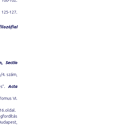
 100-102.
 125-127.
ilozófiai
m
,
Sectio
6/4. szám,
es”.
Acta
Tomus VI.
16.oldal.
egfordítás
udapest,