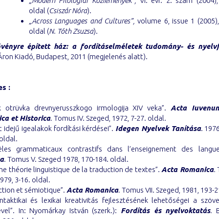
„Modern Filológiai Közlemények”,
VI. évf. 2. szám (2004),
oldal (
Csiszár Nóra
).
„Across Languages and Cultures”,
volume 6, issue 1 (2005),
oldal (
N. Tóth Zsuzsa
).
vényre épített ház: a fordításelméletek tudomány- és nyelvf
ron Kiadó, Budapest, 2011 (megjelenés alatt).
es :
k otrüvka drevnyerusszkogo irmologija XIV veka”.
Acta Iuvenu
ica et Historica
.
Tomus IV. Szeged, 1972, 7-27. oldal.
t idejű igealakok fordítási kérdései”.
Idegen Nyelvek Tanítása
. 197
oldal.
èles grammaticaux contrastifs dans l’enseignement des langu
a
.
Tomus V. Szeged 1978, 170-184. oldal.
une théorie linguistique de la traduction de textes”.
Acta Romanica
.
979, 3-16. oldal.
ction et sémiotique”.
Acta Romanica
.
Tomus VII. Szeged, 1981, 193-2
ntaktikai és lexikai kreativitás fejlesztésének lehetőségei a szöv
ével”. In: Nyomárkay István (szerk.):
Fordítás és nyelvoktatás
.
B