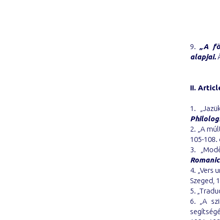
9.
„A fö
alapjai.
Á
II. Articl
1. „Jazü
Philolog
2. „A múl
105-108. 
3. „Mod
Romanic
4. „Vers 
Szeged, 1
5. „Tradu
6. „A szi
segítség