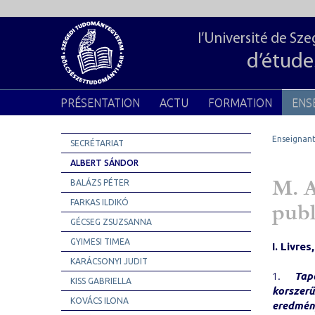
l’Université de S
d’étude
PRÉSENTATION
ACTU
FORMATION
ENS
Enseignant
SECRÉTARIAT
ALBERT SÁNDOR
M. A
BALÁZS PÉTER
FARKAS ILDIKÓ
publ
GÉCSEG ZSUZSANNA
GYIMESI TIMEA
I. Livres
KARÁCSONYI JUDIT
1.
Tap
KISS GABRIELLA
korszer
KOVÁCS ILONA
eredmén