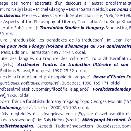
sage des noms abstraits d’un discours à l’autre: problémati
n”. In: Nelly Flaux – Michel Glatigny – Didier Samain (éds.):
Les noms a
et théories
.
Presses Universitaires du Septentrion, Lille, 1996, 189-198.
 Aspects of the Philosophy of Literary Translation”. In: Kinga Kla
 Anikó Sohár (eds.):
Translation Studies in Hungary.
Scholastica, 
59. oldal.
uire l’intraduisible: les paradoxes de la traduction”. In: Jean Per
nie pour Iván Fónagy (Volume d’hommage au 75e anniversaire
.
Paris, Édition L’Harmattan, 1997, 11-17. oldal.
duire des langues ou traduire des cultures?”. In: Judit Karafiáth
 (éds.):
Acclimater l’autre. La traduction littéraire et son
Éditions Balassi, Budapest, 1997, 25-32. oldal.
rie de la traduction et philosophie du langage”.
Revue d’Études Fr
guistiques, poétiques, musiques
). Budapest, 1998, 165-171. oldal.
rdításelméletek tudományfilozófiai alapjairól”.
Fordítástudomány
9], 12-26. oldal.
odern francia fordítástudomány megalapítója: Georges Mounin (191
studomány,
II. évf. 1. szám [2000], 96-102. oldal.
mális megfelelés és szövegekvivalencia (Egy ige összehasonlító e
 és a szövegben)”. In: Saly Noémi (szerk.):
Mihálynapi köszöntő. Ír
születésnapjára.
Szegedi Tudományegyetem Bölcsészettudomá