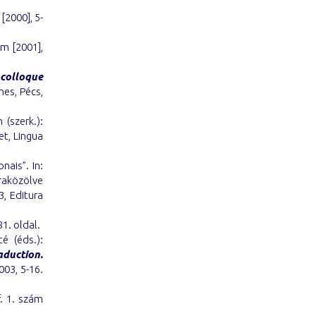
 [2000], 5-
zám [2001],
 colloque
es, Pécs,
 (szerk.):
et, Lingua
nais”. In:
jraközölve
3, Editura
81. oldal.
é (éds.):
aduction.
003, 5-16.
. 1. szám