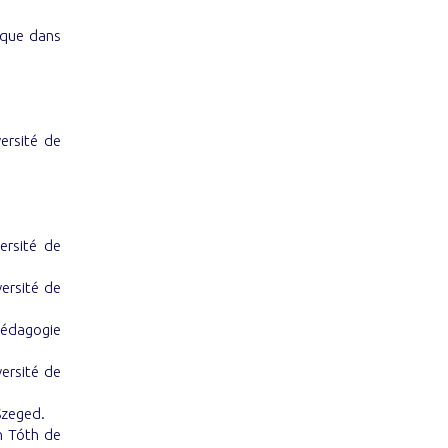
tique dans
versité de
ersité de
ersité de
 Pédagogie
ersité de
Szeged.
n Tóth de