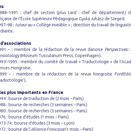
ns
88–1991 : chef de section (plus tard : chef de département) 
nçaise de l’École Supérieure Pédagogique Gyula Juhász de Szeged.
97–98 :
tuteur
au « Collège invisible » : direction du travail de linguis
diante.
d’associations
91 – : membre de la rédaction de la revue danoise
Perspectives: 
nslatology
(Museum Tusculanum Press, Copenhagen).
93–1995 : membre du comité de travail « Traductologie » de l’Aca
ences Hongroise.
99 – : membre de la rédaction de la revue hongroise
Fordítá
raductologie’).
les plus importants en France
94 : bourse de traduction de (2 mois – Paris)
88 : bourse de recherches (3 semaines – Paris)
80 : bourse de recherches (3 semaines – Paris)
76 : bourse d’études (1 mois – Paris)
73-74 : bourse d’études (3 mois – Lyon)
72 : bourse de l’
Alliance Française
(1 mois – Paris)