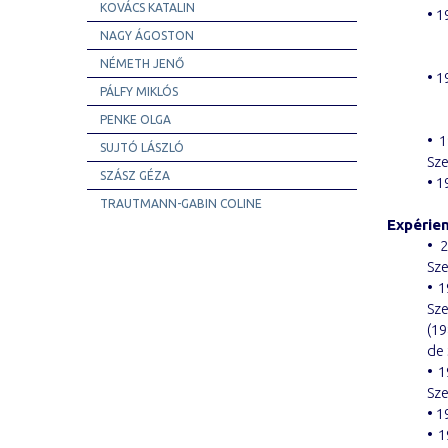
KOVÁCS KATALIN
• 1
NAGY ÁGOSTON
NÉMETH JENŐ
• 1
PÁLFY MIKLÓS
PENKE OLGA
• 1
SUJTÓ LÁSZLÓ
Sz
SZÁSZ GÉZA
• 1
TRAUTMANN-GABIN COLINE
Expérie
• 2
Sz
• 1
Sze
(19
de
• 1
Sz
• 1
• 1