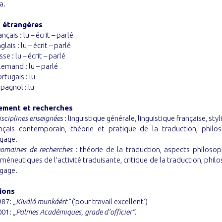
a.
 étrangères
rançais : lu – écrit – parlé
nglais : lu – écrit – parlé
usse : lu – écrit – parlé
llemand : lu – parlé
ortugais : lu
spagnol : lu
ement et recherches
isciplines enseignées
: linguistique générale, linguistique française, sty
ançais contemporain, théorie et pratique de la traduction, philo
gage.
omaines de recherches
: théorie de la traduction, aspects philosop
méneutiques de l’activité traduisante, critique de la traduction, phil
gage.
ions
987:
„Kiváló munkáért”
(‘pour travail excellent’)
001:
„Palmes Académiques, grade d’officier”
.