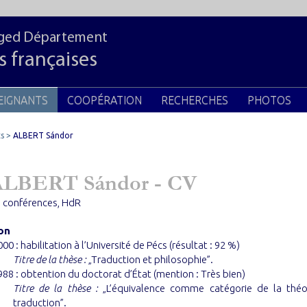
zeged Département
s françaises
EIGNANTS
COOPÉRATION
RECHERCHES
PHOTOS
s
ALBERT Sándor
ALBERT Sándor - CV
e conférences, HdR
on
000 : habilitation à l’Université de Pécs (résultat : 92 %)
Titre de la thèse :
„Traduction et philosophie”.
988 : obtention du doctorat d’État (mention : Très bien)
Titre de la thèse :
„L’équivalence comme catégorie de la théo
traduction”.