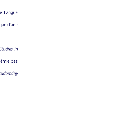
de Langue
tique d’une
Studies in
démie des
studomány