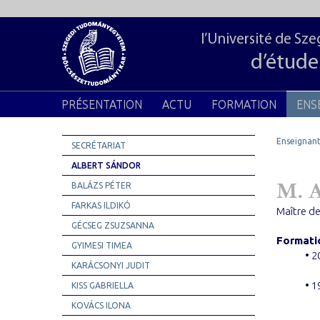
l’Université de S
d’étude
PRÉSENTATION
ACTU
FORMATION
ENS
Enseignant
SECRÉTARIAT
ALBERT SÁNDOR
M. 
BALÁZS PÉTER
FARKAS ILDIKÓ
Maître d
GÉCSEG ZSUZSANNA
Formati
GYIMESI TIMEA
• 2
KARÁCSONYI JUDIT
• 1
KISS GABRIELLA
KOVÁCS ILONA