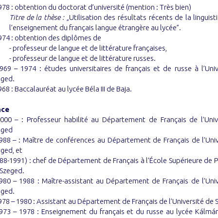
978 : obtention du doctorat d’université (mention : Très bien)
Titre de la thèse :
„Utilisation des résultats récents de la linguis
l’enseignement du français langue étrangère au lycée”.
974 : obtention des diplômes de
- professeur de langue et de littérature françaises,
- professeur de langue et de littérature russes.
969 – 1974 : études universitaires de français et de russe à l’Uni
eged.
968 : Baccalauréat au lycée Béla III de Baja.
nce
000 – : Professeur habilité au Département de Français de l’Univ
eged
988 – : Maître de conférences au Département de Français de l’Univ
ged, et
88-1991) : chef de Département de Français à l’École Supérieure de
 Szeged.
980 – 1988 : Maître-assistant au Département de Français de l’Univ
eged.
978 – 1980 : Assistant au Département de Français de l’Université de 
973 – 1978 : Enseignement du français et du russe au lycée Kálmá