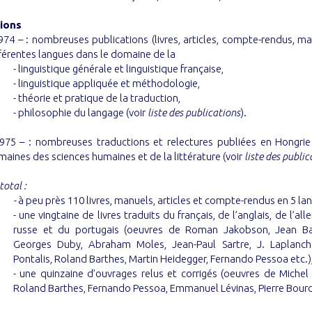
tions
974 – : nombreuses publications (livres, articles, compte-rendus, m
férentes langues dans le domaine de la
- linguistique générale et linguistique française,
- linguistique appliquée et méthodologie,
- théorie et pratique de la traduction,
- philosophie du langage (voir
liste des publications
).
975 – : nombreuses traductions et relectures publiées en Hongrie
aines des sciences humaines et de la littérature (voir
liste des public
total :
-
à peu près 110 livres, manuels, articles et compte-rendus en 5 la
- une vingtaine de livres traduits du français, de l’anglais, de l’al
russe et du portugais (oeuvres de Roman Jakobson, Jean Bau
Georges Duby, Abraham Moles, Jean-Paul Sartre, J. Laplanch
Pontalis, Roland Barthes, Martin Heidegger, Fernando Pessoa etc.)
- une quinzaine d’ouvrages relus et corrigés (oeuvres de Michel
Roland Barthes, Fernando Pessoa, Emmanuel Lévinas, Pierre Bourd