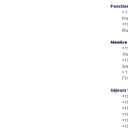
Fonctio
•
19
Fra
•
19
étu
Membre 
•
19
Tra
•
19
Sci
•
19
(‘T
Séjours 
•
19
•
19
•
19
•
19
•
19
•
19