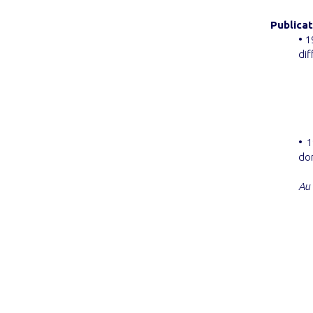
Publica
• 1
dif
• 1
dom
Au 