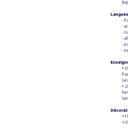
Baj
Langues
- f
- a
- r
- a
- p
- e
Enseign
•
D
fr
lan
•
D
her
lan
Décorat
•
1
•
2