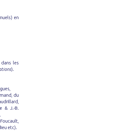
anuels) en
 dans les
ations
).
ngues,
lemand, du
drillard,
e & J.-B.
,
 Foucault,
ieu etc).