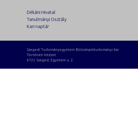
Dékáni Hivatal
Tanulmányi Osztály
Kari naptár
Szegedi Tudományegyetem Bölcsészettudományi Kar
Történeti Intézet
6722 Szeged, Egyetem u. 2.