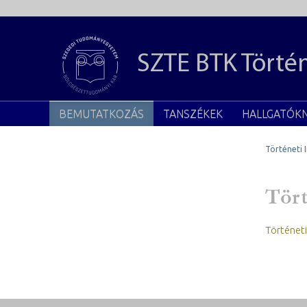
SZTE BTK
Történ
BEMUTATKOZÁS
TANSZÉKEK
HALLGATÓK
Történeti 
Tört
Történeti