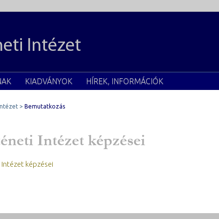
eti Intézet
NAK
KIADVÁNYOK
HÍREK, INFORMÁCIÓK
Intézet
Bemutatkozás
éneti Intézet képzései
 Intézet képzései