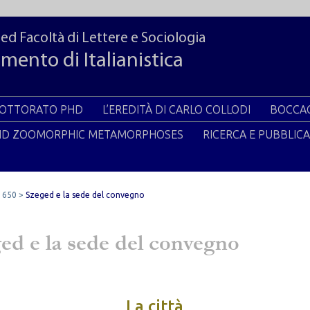
ged Facoltà di Lettere e Sociologia
mento di Italianistica
DOTTORATO PHD
L’EREDITÀ DI CARLO COLLODI
BOCCAC
ND ZOOMORPHIC METAMORPHOSES
RICERCA E PUBBLICA
 650
Szeged e la sede del convegno
ed e la sede del convegno
La città