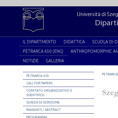
Università di Sze
Diparti
IL DIPARTMENTO
DIDATTICA
SCUOLA DI 
PETRARCA 650 (ENG)
ANTHROPOMORPHIC A
NOTIZIE
GALLERIA
PETRARCA
PETRARCA 650
CALL FOR PAPERS
Szeg
COMITATO ORGANIZZATIVO E
SCIENTIFICO
SCHEDA DI ISCRIZIONE
RIASSUNTI / ABSTRACT
PROGRAMMA