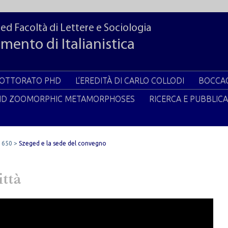
ged Facoltà di Lettere e Sociologia
mento di Italianistica
DOTTORATO PHD
L’EREDITÀ DI CARLO COLLODI
BOCCAC
ND ZOOMORPHIC METAMORPHOSES
RICERCA E PUBBLICA
 650
Szeged e la sede del convegno
ittà