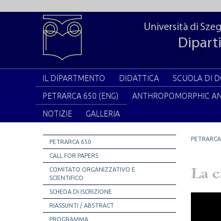
Università di Sze
Diparti
IL DIPARTMENTO
DIDATTICA
SCUOLA DI 
PETRARCA 650 (ENG)
ANTHROPOMORPHIC A
NOTIZIE
GALLERIA
PETRARCA
PETRARCA 650
CALL FOR PAPERS
La c
COMITATO ORGANIZZATIVO E
SCIENTIFICO
SCHEDA DI ISCRIZIONE
RIASSUNTI / ABSTRACT
PROGRAMMA