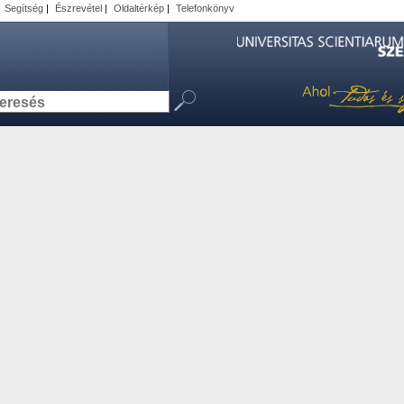
|
Segítség
|
Észrevétel
|
Oldaltérkép
|
Telefonkönyv