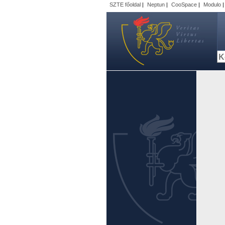
SZTE főoldal
|
Neptun
|
CooSpace
|
Modulo