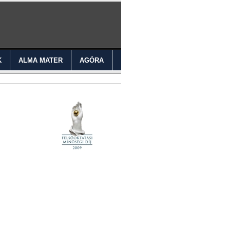
K
ALMA MATER
AGÓRA