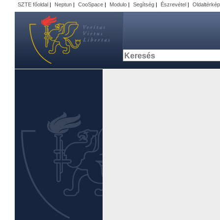
SZTE főoldal
|
Neptun
|
CooSpace
|
Modulo
|
Segítség
|
Észrevétel
|
Oldaltérkép