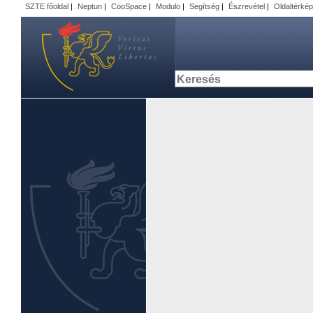
SZTE főoldal
|
Neptun
|
CooSpace
|
Modulo
|
Segítség
|
Észrevétel
|
Oldaltérkép