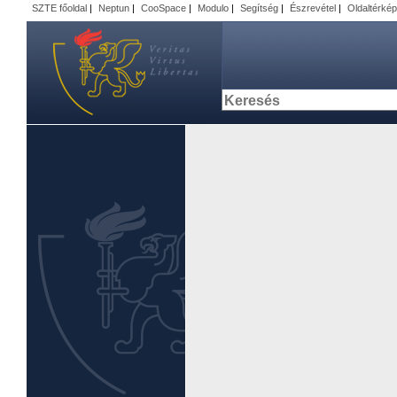
SZTE főoldal
|
Neptun
|
CooSpace
|
Modulo
|
Segítség
|
Észrevétel
|
Oldaltérkép