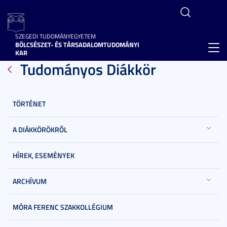
SZEGEDI TUDOMÁNYEGYETEM
BÖLCSÉSZET- ÉS TÁRSADALOMTUDOMÁNYI
Toggl
KAR
Tudományos Diákkör
navig
TÖRTÉNET
A DIÁKKÖRÖKRŐL
HÍREK, ESEMÉNYEK
ARCHÍVUM
MÓRA FERENC SZAKKOLLÉGIUM