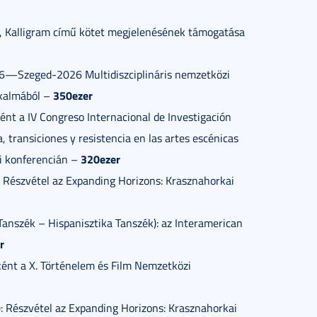
zék, Kalligram című kötet megjelenésének támogatása
526—Szeged-2026 Multidiszciplináris nemzetközi
350ezer
lkalmából –
ént a IV Congreso Internacional de Investigación
, transiciones y resistencia en las artes escénicas
320ezer
zi konferencián –
: Részvétel az Expanding Horizons: Krasznahorkai
anszék – Hispanisztika Tanszék): az Interamerican
r
ként a X. Történelem és Film Nemzetközi
): Részvétel az Expanding Horizons: Krasznahorkai