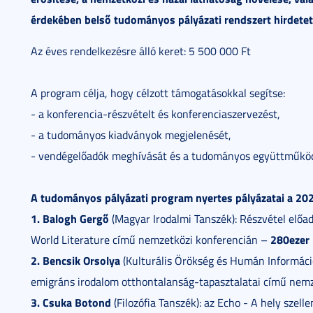
érdekében belső tudományos pályázati rendszert hirdetet
Az éves rendelkezésre álló keret: 5 500 000 Ft
A program célja, hogy célzott támogatásokkal segítse:
- a konferencia-részvételt és konferenciaszervezést,
- a tudományos kiadványok megjelenését,
- vendégelőadók meghívását és a tudományos együttműköd
A tudományos pályázati program nyertes pályázatai a 2026
1. Balogh Gergő
(Magyar Irodalmi Tanszék): Részvétel előa
280ezer
World Literature című nemzetközi konferencián –
2. Bencsik Orsolya
(Kulturális Örökség és Humán Informáci
emigráns irodalom otthontalanság-tapasztalatai című nem
3. Csuka Botond
(Filozófia Tanszék): az Echo - A hely szel