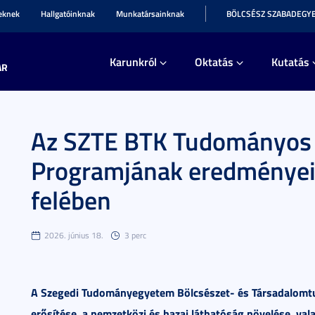
teknek
Hallgatóinknak
Munkatársainknak
BÖLCSÉSZ SZABADEGY
Karunkról
Oktatás
Kutatás
AR
Az SZTE BTK Tudományos 
Programjának eredményei 
felében
2026. június 18.
3 perc
A Szegedi Tudományegyetem Bölcsészet- és Társadalomtu
erősítése, a nemzetközi és hazai láthatóság növelése, val