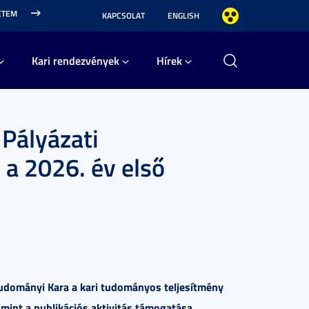
ETEM
KAPCSOLAT
ENGLISH
Kari rendezvények
Hírek
Pályázati
a 2026. év első
dományi Kara a kari tudományos teljesítmény
amint a publikációs aktivitás támogatása