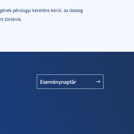
égének pénzügyi keretére kerül, az összeg
t történik.
Eseménynaptár