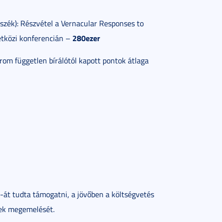
nszék): Részvétel a Vernacular Responses to
280ezer
zetközi konferencián –
rom független bírálótól kapott pontok átlaga
-át tudta támogatni, a jövőben a költségvetés
nek megemelését.