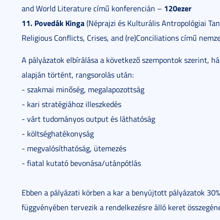
120ezer
and World Literature című konferencián –
11. Povedák Kinga
(Néprajzi és Kulturális Antropológiai Ta
Religious Conflicts, Crises, and (re)Conciliations című nem
A pályázatok elbírálása a következő szempontok szerint, há
alapján történt, rangsorolás után:
- szakmai minőség, megalapozottság
- kari stratégiához illeszkedés
- várt tudományos output és láthatóság
- költséghatékonyság
- megvalósíthatóság, ütemezés
- fiatal kutató bevonása/utánpótlás
Ebben a pályázati körben a kar a benyújtott pályázatok 30%
függvényében tervezik a rendelkezésre álló keret összegé