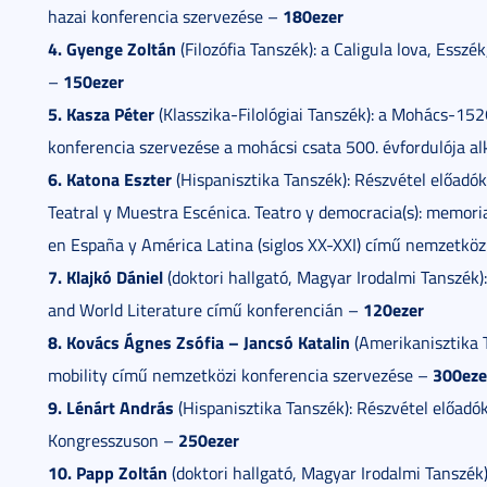
180ezer
hazai konferencia szervezése –
4.
Gyenge Zoltán
(Filozófia Tanszék): a Caligula lova, Ess
150ezer
–
5. Kasza Péter
(Klasszika-Filológiai Tanszék): a Mohács-1
konferencia szervezése a mohácsi csata 500. évfordulója a
6. Katona Eszter
(Hispanisztika Tanszék): Részvétel előadók
Teatral y Muestra Escénica. Teatro y democracia(s): memoria
en España y América Latina (siglos XX-XXI) című nemzetkö
7. Klajkó Dániel
(doktori hallgató, Magyar Irodalmi Tanszék)
120ezer
and World Literature című konferencián –
8. Kovács Ágnes Zsófia – Jancsó Katalin
(Amerikanisztika T
300eze
mobility című nemzetközi konferencia szervezése –
9. Lénárt András
(Hispanisztika Tanszék): Részvétel előadó
250ezer
Kongresszuson –
10. Papp Zoltán
(doktori hallgató, Magyar Irodalmi Tanszék