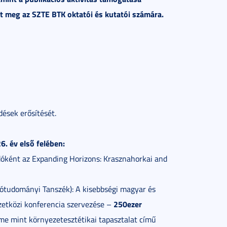
t meg az SZTE BTK oktatói és kutatói számára.
ések erősítését.
. év első felében:
dóként az Expanding Horizons: Krasznahorkai and
ótudományi Tanszék): A kisebbségi magyar és
250ezer
zetközi konferencia szervezése –
leme mint környezetesztétikai tapasztalat című