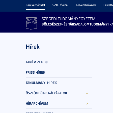
Kari kezdőoldal
SZTE főoldal
Felvételizőknek
Felvet
SZEGEDI TUDOMÁNYEGYETEM
BÖLCSÉSZET- ÉS TÁRSADALOMTUDOMÁNYI K
Hírek
TANÉV RENDJE
FRISS HÍREK
TANULMÁNYI HÍREK
ÖSZTÖNDÍJAK, PÁLYÁZATOK
HÍRARCHÍVUM