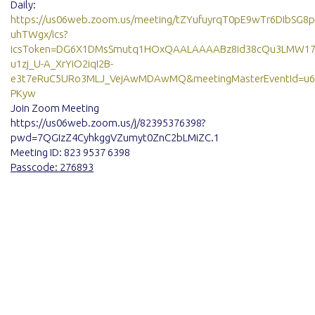
Daily:
https://us06web.zoom.us/meeting/tZYufuyrqT0pE9wTr6DIbSG8p
uhTWgx/ics?
icsToken=DG6X1DMsSmutq1HOxQAALAAAABz8id38cQu3LMW17
u1zj_U-A_XrYiO2iqI2B-
e3t7eRuC5URo3MLJ_VejAwMDAwMQ&meetingMasterEventId=u6
PKyw
Join Zoom Meeting
https://us06web.zoom.us/j/82395376398?
pwd=7QGIzZ4CyhkggVZumyt0ZnC2bLMiZC.1
Meeting ID: 823 9537 6398
Passcode: 276893