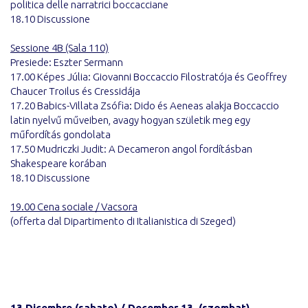
politica delle narratrici boccacciane
18.10 Discussione
Sessione 4B (Sala 110)
Presiede: Eszter Sermann
17.00 Képes Júlia: Giovanni Boccaccio Filostratója és Geoffrey
Chaucer Troilus és Cressidája
17.20 Babics-Villata Zsófia: Dido és Aeneas alakja Boccaccio
latin nyelvű műveiben, avagy hogyan születik meg egy
műfordítás gondolata
17.50 Mudriczki Judit: A Decameron angol fordításban
Shakespeare korában
18.10 Discussione
19.00 Cena sociale / Vacsora
(offerta dal Dipartimento di Italianistica di Szeged)
13 Dicembre (sabato) / December 13. (szombat)