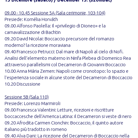
09.00 - 10.45 Sessione 5A (Sala cerimonie, 103-104)
Presiede: Kornélia Horváth
09.00 Alfonso Paolella: Il «privilegio di Dioneo» e la
carnavalizzazione di Bachtin
09.20 David Nicolai: Boccaccio precursore del romanzo
moderno? la ricezione moraviana
09.40 Francesco Petrucci: Dal mare di Napoli al cielo di Nofi.
Analisi dell’elemento materno in Ninfa Plebea di Domenico Rea
attraverso parallelismi col Decameron di Giovanni Boccaccio
10.00 Anna Mária Zemen: Napoli come cronotopo: lo spazio e
l’esperienza sociale in alcune storie del Decameron di Boccaccio
10.20 Discussione
Sessione 5B (Sala 110)
Presiede: Lorenzo Marmiroli
09.00 Francesca Valentini: Letture, ricezioni e riscritture
boccaccesche dell’America Latina: il Decameron si veste di nero
09.20 Afrodita Carmen Cionchin: Boccaccio, il quinto autore
italiano più tradotto in romeno
09.40 Alva Dani: La ricezione del Decameron di Boccaccio nella