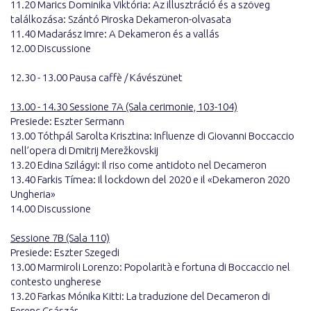
11.20 Marics Dominika Viktória: Az illusztráció és a szöveg
találkozása: Szántó Piroska Dekameron-olvasata
11.40 Madarász Imre: A Dekameron és a vallás
12.00 Discussione
12.30 - 13.00 Pausa caffè / Kávészünet
13.00 - 14.30 Sessione 7A (Sala cerimonie, 103-104)
Presiede: Eszter Sermann
13.00 Tóthpál Sarolta Krisztina: Influenze di Giovanni Boccaccio
nell’opera di Dmitrij Merežkovskij
13.20 Edina Szilágyi: Il riso come antidoto nel Decameron
13.40 Farkis Tímea: Il lockdown del 2020 e il «Dekameron 2020
Ungheria»
14.00 Discussione
Sessione 7B (Sala 110)
Presiede: Eszter Szegedi
13.00 Marmiroli Lorenzo: Popolarità e fortuna di Boccaccio nel
contesto ungherese
13.20 Farkas Mónika Kitti: La traduzione del Decameron di
Ferenc Császár