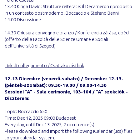
13.40 Kinga Dávid: Strutture reiterate: il Decameron riproposto
in un contesto postmoderno. Boccaccio e Stefano Benni
14.00 Discussione
14.30 Chiusura convegno e pranzo / Konferencia zárása, ebéd
(offerto della Facoltà delle Scienze Umane e Sociali
dell’Università di Szeged)
Link di collegamento / Csatlakozási link
12-13 Dicembre (venerdì-sabato) / December 12-13.
(péntek-szombat): 09.30-19.00 / 09.00-14.30
Sessioni “A” - Sala cerimonie, 103-104 / “A” szekciók -
Díszterem:
Topic: Boccaccio 650
Time: Dec 12, 2025 09:00 Budapest
Every day, until Dec 13, 2025, 2 occurrence(s)
Please download and import the following iCalendar (.ics) files
to your calendar system.