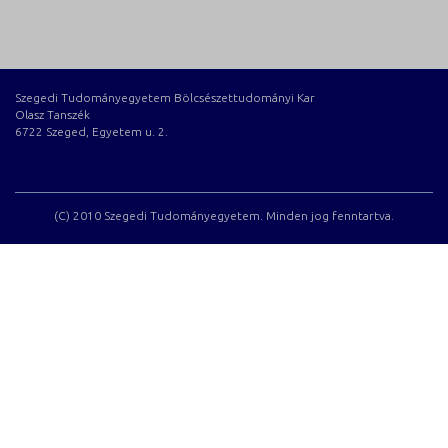
Szegedi Tudományegyetem Bölcsészettudományi Kar
Olasz Tanszék
6722 Szeged, Egyetem u. 2.
(C) 2010 Szegedi Tudományegyetem. Minden jog fenntartva.