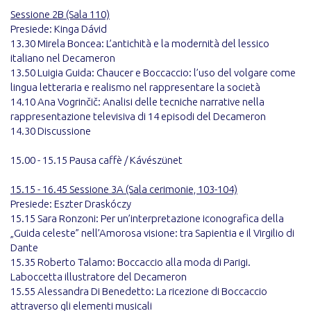
Sessione 2B (Sala 110)
Presiede: Kinga Dávid
13.30 Mirela Boncea: L’antichità e la modernità del lessico
italiano nel Decameron
13.50 Luigia Guida: Chaucer e Boccaccio: l’uso del volgare come
lingua letteraria e realismo nel rappresentare la società
14.10 Ana Vogrinčič: Analisi delle tecniche narrative nella
rappresentazione televisiva di 14 episodi del Decameron
14.30 Discussione
15.00 - 15.15 Pausa caffè / Kávészünet
15.15 - 16.45 Sessione 3A (Sala cerimonie, 103-104)
Presiede: Eszter Draskóczy
15.15 Sara Ronzoni: Per un’interpretazione iconografica della
„Guida celeste” nell’Amorosa visione: tra Sapientia e il Virgilio di
Dante
15.35 Roberto Talamo: Boccaccio alla moda di Parigi.
Laboccetta illustratore del Decameron
15.55 Alessandra Di Benedetto: La ricezione di Boccaccio
attraverso gli elementi musicali