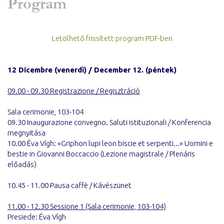
Program
Letölhető frissített program PDF-ben
12 Dicembre (venerdì) / December 12. (péntek)
09.00 - 09.30 Registrazione / Regisztráció
Sala cerimonie, 103-104
09.30 Inaugurazione convegno. Saluti istituzionali / Konferencia
megnyitása
10.00 Éva Vígh: «Griphon lupi leon biscie et serpenti...» Uomini e
bestie in Giovanni Boccaccio (Lezione magistrale / Plenáris
előadás)
10.45 - 11.00 Pausa caffè / Kávészünet
11.00 - 12.30 Sessione 1 (Sala cerimonie, 103-104)
Presiede: Éva Vígh