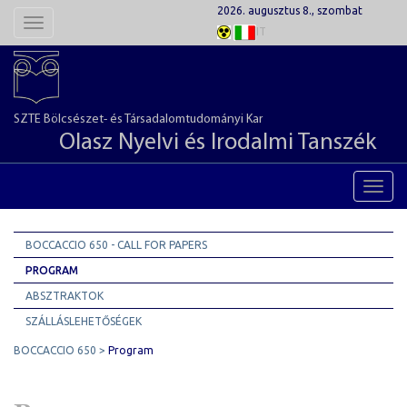
2026. augusztus 8., szombat
Toggle
IT
navigation
SZTE Bölcsészet- és Társadalomtudományi Kar
Olasz Nyelvi és Irodalmi Tanszék
Toggl
navig
BOCCACCIO 650 - CALL FOR PAPERS
PROGRAM
ABSZTRAKTOK
SZÁLLÁSLEHETŐSÉGEK
BOCCACCIO 650
Program