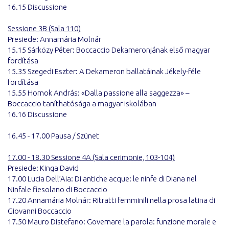
16.15 Discussione
Sessione 3B (Sala 110)
Presiede: Annamária Molnár
15.15 Sárközy Péter: Boccaccio Dekameronjának első magyar
fordítása
15.35 Szegedi Eszter: A Dekameron ballatáinak Jékely-féle
fordítása
15.55 Hornok András: «Dalla passione alla saggezza» –
Boccaccio taníthatósága a magyar iskolában
16.16 Discussione
16.45 - 17.00 Pausa / Szünet
17.00 - 18.30 Sessione 4A (Sala cerimonie, 103-104)
Presiede: Kinga David
17.00 Lucia Dell’Aia: Di antiche acque: le ninfe di Diana nel
Ninfale fiesolano di Boccaccio
17.20 Annamária Molnár: Ritratti femminili nella prosa latina di
Giovanni Boccaccio
17.50 Mauro Distefano: Governare la parola: funzione morale e