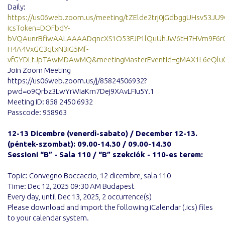
Daily:
https://us06web.zoom.us/meeting/tZElde2trj0jGdbggUHsv53JU9
icsToken=DOFbdY-
bVQAunrBfiwAALAAAADqncXS1O53FJP1lQuUhJW6tH7HVm9F6r
H4A4VxGC3qtxN3iG5Mf-
vfGYDLtJpTAwMDAwMQ&meetingMasterEventId=gMAX1L6eQlu
Join Zoom Meeting
https://us06web.zoom.us/j/85824506932?
pwd=o9Qrbz3LwYrWIaKm7Dej9XAvLFIu5Y.1
Meeting ID: 858 2450 6932
Passcode: 958963
12-13 Dicembre (venerdì-sabato) / December 12-13.
(péntek-szombat): 09.00-14.30 / 09.00-14.30
Sessioni “B” - Sala 110 / “B” szekciók - 110-es terem:
Topic: Convegno Boccaccio, 12 dicembre, sala 110
Time: Dec 12, 2025 09:30 AM Budapest
Every day, until Dec 13, 2025, 2 occurrence(s)
Please download and import the following iCalendar (.ics) files
to your calendar system.