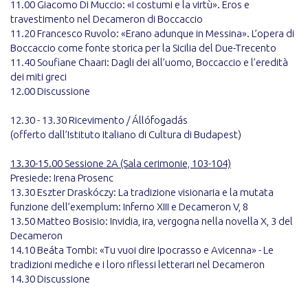
11.00 Giacomo Di Muccio: «I costumi e la virtù». Eros e
travestimento nel Decameron di Boccaccio
11.20 Francesco Ruvolo: «Erano adunque in Messina». L’opera di
Boccaccio come fonte storica per la Sicilia del Due-Trecento
11.40 Soufiane Chaari: Dagli dei all’uomo, Boccaccio e l’eredità
dei miti greci
12.00 Discussione
12.30 - 13.30 Ricevimento / Állófogadás
(offerto dall’Istituto Italiano di Cultura di Budapest)
13.30-15.00 Sessione 2A (Sala cerimonie, 103-104)
Presiede: Irena Prosenc
13.30 Eszter Draskóczy: La tradizione visionaria e la mutata
funzione dell’exemplum: Inferno XIII e Decameron V, 8
13.50 Matteo Bosisio: Invidia, ira, vergogna nella novella X, 3 del
Decameron
14.10 Beáta Tombi: «Tu vuoi dire Ipocrasso e Avicenna» - Le
tradizioni mediche e i loro riflessi letterari nel Decameron
14.30 Discussione