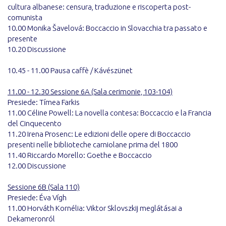
cultura albanese: censura, traduzione e riscoperta post-
comunista
10.00 Monika Šavelová: Boccaccio in Slovacchia tra passato e
presente
10.20 Discussione
10.45 - 11.00 Pausa caffè / Kávészünet
11.00 - 12.30 Sessione 6A (Sala cerimonie, 103-104)
Presiede: Tímea Farkis
11.00 Céline Powell: La novella contesa: Boccaccio e la Francia
del Cinquecento
11.20 Irena Prosenc: Le edizioni delle opere di Boccaccio
presenti nelle biblioteche carniolane prima del 1800
11.40 Riccardo Morello: Goethe e Boccaccio
12.00 Discussione
Sessione 6B (Sala 110)
Presiede: Éva Vígh
11.00 Horváth Kornélia: Viktor Sklovszkij meglátásai a
Dekameronról