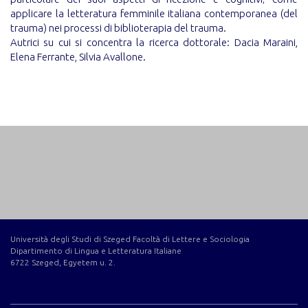
applicare la letteratura femminile italiana contemporanea (del
trauma) nei processi di biblioterapia del trauma.
Autrici su cui si concentra la ricerca dottorale: Dacia Maraini,
Elena Ferrante, Silvia Avallone.
Università degli Studi di Szeged Facoltà di Lettere e Sociologia
Dipartimento di Lingua e Letteratura Italiane
6722 Szeged, Egyetem u. 2.