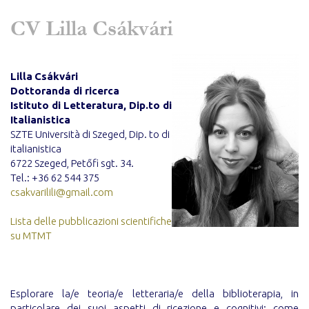
CV Lilla Csákvári
Lilla
Csákvári
Dottoranda di ricerca
Istituto di Letteratura, Dip.to di
Italianistica
SZTE Università di Szeged, Dip. to di
italianistica
6722 Szeged, Petőfi sgt. 34.
Tel.: +36 62 544 375
csakvarilili@gmail.com
Lista delle pubblicazioni scientifiche
su MTMT
Esplorare la/e teoria/e letteraria/e della biblioterapia, in
particolare dei suoi aspetti di ricezione e cognitivi; come