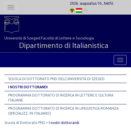
2026. augusztus 10., hétfő
Toggle
HU
navigation
Università di Szeged Facoltà di Lettere e Sociologia
Dipartimento di Italianistica
Toggl
navig
SCUOLA DI DOTTORATO PHD DELL'UNIVERSITÀ DI SZEGED
I NOSTRI DOTTORANDI
PROGRAMMA DOTTORATO DI RICERCA IN LETTERE E CULTURA
ITALIANE
PROGRAMMA DOTTORATO DI RICERCA IN LINGUISTICA ROMANZA
(SPECIALIZZ. IN ITALIANO)
Scuola di Dottorato PhD
I nostri dottorandi