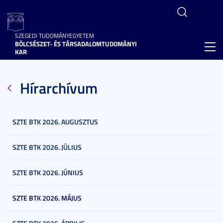
SZEGEDI TUDOMÁNYEGYETEM
BÖLCSÉSZET- ÉS TÁRSADALOMTUDOMÁNYI
Toggl
KAR
navig
Hírarchívum
SZTE BTK 2026. AUGUSZTUS
SZTE BTK 2026. JÚLIUS
SZTE BTK 2026. JÚNIUS
SZTE BTK 2026. MÁJUS