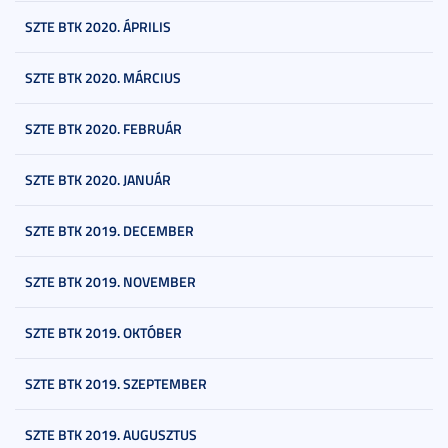
SZTE BTK 2020. ÁPRILIS
SZTE BTK 2020. MÁRCIUS
SZTE BTK 2020. FEBRUÁR
SZTE BTK 2020. JANUÁR
SZTE BTK 2019. DECEMBER
SZTE BTK 2019. NOVEMBER
SZTE BTK 2019. OKTÓBER
SZTE BTK 2019. SZEPTEMBER
SZTE BTK 2019. AUGUSZTUS