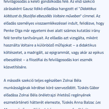
felvilágosodás a keleti gondolkodás felé. Az első szekció
zárásaként Gausz Ildikó előadása hangzott el "
Didaktikus
költészet és filozófiai elbeszélés Voltaire műveiben
" címmel. Az
előadás személyes visszaemlékezéssel indult, felidézve, hogy
Penke Olga már egyetemi évei alatt számos kutatási irány
felé terelte tanítványait. Az előadás azt vizsgálta, miként
használta Voltaire a különböző műfajokat – a didaktikus
költészetet, a madrigált, az epigrammát, vagy akár az epikus
elbeszélést – a filozófiai és felvilágosodás kori eszmék
közvetítésére.
A második szekció teljes egészében Zolnai Béla
munkásságának kérdései köré szerveződött. Tüskés Gábor
előadása Zolnai Béla önéletrajzi ihletésű regényének
eszmetörténeti hátterét elemezte, Tüskés Anna Balzac
Les