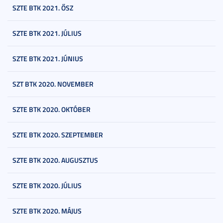
SZTE BTK 2021. ŐSZ
SZTE BTK 2021. JÚLIUS
SZTE BTK 2021. JÚNIUS
SZT BTK 2020. NOVEMBER
SZTE BTK 2020. OKTÓBER
SZTE BTK 2020. SZEPTEMBER
SZTE BTK 2020. AUGUSZTUS
SZTE BTK 2020. JÚLIUS
SZTE BTK 2020. MÁJUS