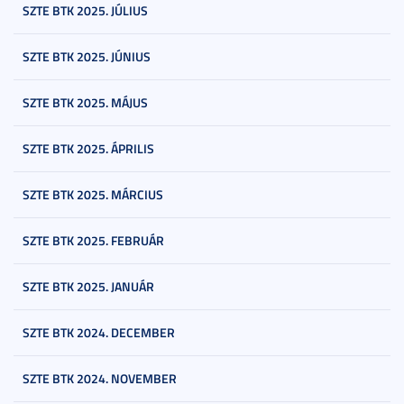
SZTE BTK 2025. JÚLIUS
SZTE BTK 2025. JÚNIUS
SZTE BTK 2025. MÁJUS
SZTE BTK 2025. ÁPRILIS
SZTE BTK 2025. MÁRCIUS
SZTE BTK 2025. FEBRUÁR
SZTE BTK 2025. JANUÁR
SZTE BTK 2024. DECEMBER
SZTE BTK 2024. NOVEMBER