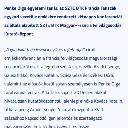
Penke Olga egyetemi tanár, az SZTE BTK Francia Tanszék
egykori vezetője emlékére rendezett kétnapos konferenciát
az általa alapított
SZTE BTK Magyar–Francia Felvilágosodás
Kutatóközpont
.
„
A gondolat terjedésének nyílt és rejtett útjai
” című
emlékkonferencián a francia felvilágosodás magyarországi
recepciójáról esett a legtöbb szó. A szervezők, Aradi Csenge,
Gausz Ildikó, Kovács Katalin, Szász Géza és Székesi Dóra,
valamint az előadók közül sokan személyesen is Penke Olga
tanítványai voltak. A kutatócsoport 2014-ben alakult
hivatalosan kutatóközponttá, jelenlegi elnöke Kovács Katalin,
titkára pedig Aradi Csenge. A kutatóközpont a XVIII.
századhoz kapcsolódó igen jelentős és szerteágazó
magyarországi kutatói közösséget fog össze.