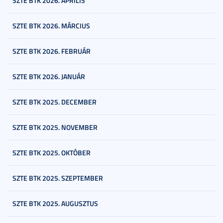
SZTE BTK 2026. ÁPRILIS
SZTE BTK 2026. MÁRCIUS
SZTE BTK 2026. FEBRUÁR
SZTE BTK 2026. JANUÁR
SZTE BTK 2025. DECEMBER
SZTE BTK 2025. NOVEMBER
SZTE BTK 2025. OKTÓBER
SZTE BTK 2025. SZEPTEMBER
SZTE BTK 2025. AUGUSZTUS