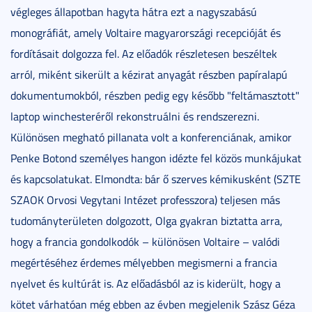
végleges állapotban hagyta hátra ezt a nagyszabású
monográfiát, amely Voltaire magyarországi recepcióját és
fordításait dolgozza fel. Az előadók részletesen beszéltek
arról, miként sikerült a kézirat anyagát részben papíralapú
dokumentumokból, részben pedig egy később "feltámasztott"
laptop winchesteréről rekonstruálni és rendszerezni.
Különösen megható pillanata volt a konferenciának, amikor
Penke Botond személyes hangon idézte fel közös munkájukat
és kapcsolatukat. Elmondta: bár ő szerves kémikusként (SZTE
SZAOK Orvosi Vegytani Intézet professzora) teljesen más
tudományterületen dolgozott, Olga gyakran biztatta arra,
hogy a francia gondolkodók – különösen Voltaire – valódi
megértéséhez érdemes mélyebben megismerni a francia
nyelvet és kultúrát is. Az előadásból az is kiderült, hogy a
kötet várhatóan még ebben az évben megjelenik Szász Géza