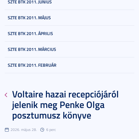
SZTE BTK 2011. JÚNIUS
SZTE BTK 2011. MÁJUS
SZTE BTK 2011. ÁPRILIS
SZTE BTK 2011. MÁRCIUS
SZTE BTK 2011. FEBRUÁR
Voltaire hazai recepciójáról
jelenik meg Penke Olga
posztumusz könyve
2026. május 28.
6 perc