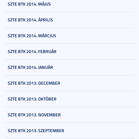
SZTE BTK 2014. MÁJUS
SZTE BTK 2014. ÁPRILIS
SZTE BTK 2014. MÁRCIUS
SZTE BTK 2014. FEBRUÁR
SZTE BTK 2014. JANUÁR
SZTE BTK 2013. DECEMBER
SZTE BTK 2013. OKTÓBER
SZTE BTK 2013. NOVEMBER
SZTE BTK 2013. SZEPTEMBER