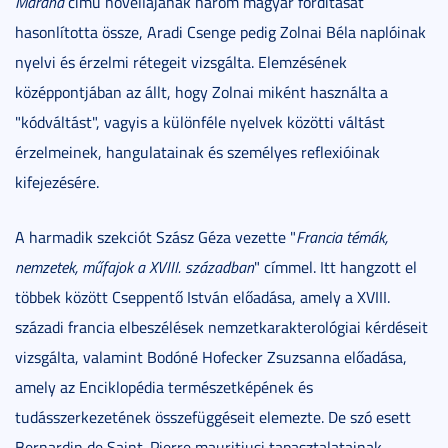
Marana
című novellájának három magyar fordítását
hasonlította össze, Aradi Csenge pedig Zolnai Béla naplóinak
nyelvi és érzelmi rétegeit vizsgálta. Elemzésének
középpontjában az állt, hogy Zolnai miként használta a
"kódváltást", vagyis a különféle nyelvek közötti váltást
érzelmeinek, hangulatainak és személyes reflexióinak
kifejezésére.
A harmadik szekciót Szász Géza vezette "
Francia témák,
nemzetek, műfajok a XVIII. században
" címmel. Itt hangzott el
többek között Cseppentő István előadása, amely a XVIII.
századi francia elbeszélések nemzetkarakterológiai kérdéseit
vizsgálta, valamint Bodóné Hofecker Zsuzsanna előadása,
amely az Enciklopédia természetképének és
tudásszerkezetének összefüggéseit elemezte. De szó esett
Bernardin de Saint-Pierre mauritiusi tapasztalatainak