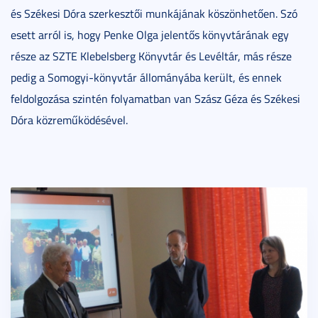
és Székesi Dóra szerkesztői munkájának köszönhetően. Szó
esett arról is, hogy Penke Olga jelentős könyvtárának egy
része az SZTE Klebelsberg Könyvtár és Levéltár, más része
pedig a Somogyi-könyvtár állományába került, és ennek
feldolgozása szintén folyamatban van Szász Géza és Székesi
Dóra közreműködésével.