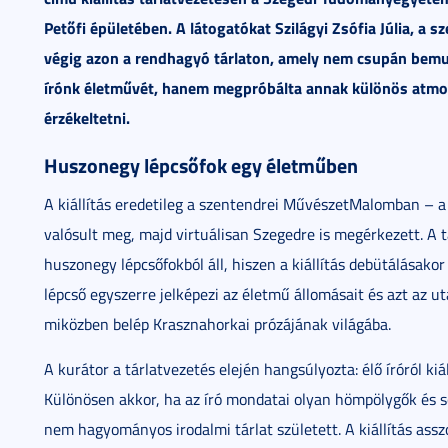
Petőfi épületében. A látogatókat Szilágyi Zsófia Júlia, a
végig azon a rendhagyó tárlaton, amely nem csupán bemut
írónk életművét, hanem megpróbálta annak különös atmosz
érzékeltetni.
Huszonegy lépcsőfok egy életműben
A kiállítás eredetileg a szentendrei MűvészetMalomban 
valósult meg, majd virtuálisan Szegedre is megérkezett. A 
huszonegy lépcsőfokból áll, hiszen a kiállítás debütálásako
lépcső egyszerre jelképezi az életmű állomásait és azt az uta
miközben belép Krasznahorkai prózájának világába.
A kurátor a tárlatvezetés elején hangsúlyozta: élő íróról kiá
Különösen akkor, ha az író mondatai olyan hömpölygők és s
nem hagyományos irodalmi tárlat született. A kiállítás ass