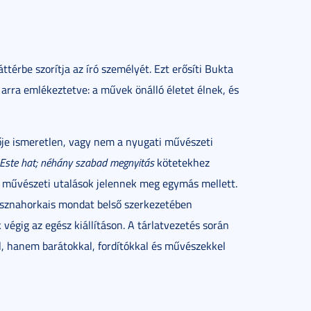
háttérbe szorítja az író személyét. Ezt erősíti Bukta
, arra emlékeztetve: a művek önálló életet élnek, és
tője ismeretlen, vagy nem a nyugati művészeti
Este ​hat; néhány szabad megnyitás
kötetekhez
ti művészeti utalások jelennek meg egymás mellett.
asznahorkais mondat belső szerkezetében
végig az egész kiállításon. A tárlatvezetés során
, hanem barátokkal, fordítókkal és művészekkel