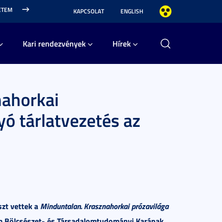
ETEM
KAPCSOLAT
ENGLISH
Kari rendezvények
Hírek
nahorkai
ó tárlatvezetés az
szt vettek a
Minduntalan. Krasznahorkai prózavilága
em Bölcsészet- és Társadalomtudományi Karának