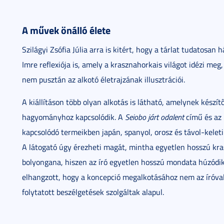
A művek önálló élete
Szilágyi Zsófia Júlia arra is kitért, hogy a tárlat tudatosan 
Imre reflexiója is, amely a krasznahorkais világot idézi meg
nem pusztán az alkotó életrajzának illusztrációi.
A kiállításon több olyan alkotás is látható, amelynek készí
hagyományhoz kapcsolódik. A
Seiobo járt odalent
című és az
kapcsolódó termeikben japán, spanyol, orosz és távol-kele
A látogató úgy érezheti magát, mintha egyetlen hosszú kr
bolyongana, hiszen az író egyetlen hosszú mondata húzódik 
elhangzott, hogy a koncepció megalkotásához nem az íróval
folytatott beszélgetések szolgáltak alapul.