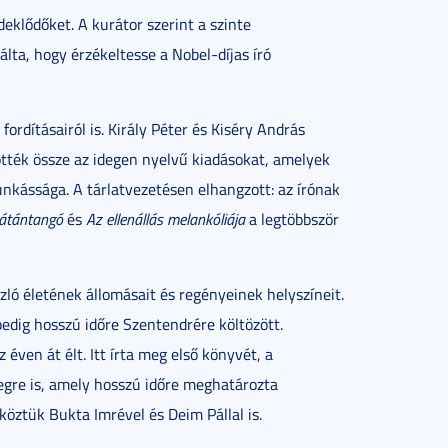
deklődőket. A kurátor szerint a szinte
álta, hogy érzékeltesse a Nobel-díjas író
fordításairól is. Király Péter és Kiséry András
ötték össze az idegen nyelvű kiadásokat, amelyek
nkássága. A tárlatvezetésen elhangzott: az írónak
átántangó
és
Az ellenállás melankóliája
a legtöbbször
zló életének állomásait és regényeinek helyszíneit.
pedig hosszú időre Szentendrére költözött.
ven át élt. Itt írta meg első könyvét, a
özegre is, amely hosszú időre meghatározta
köztük Bukta Imrével és Deim Pállal is.