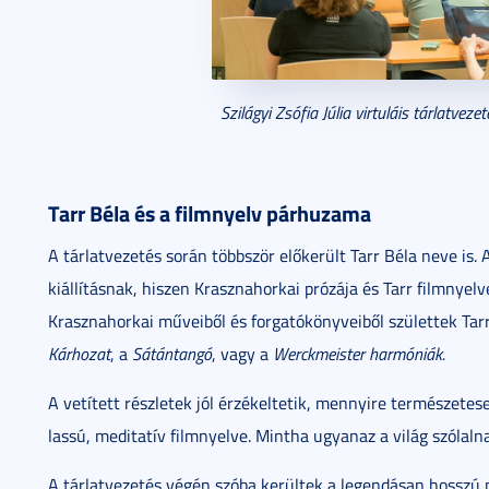
Szilágyi Zsófia Júlia virtuláis tárlatve
Tarr Béla és a filmnyelv párhuzama
A tárlatvezetés során többször előkerült Tarr Béla neve is. 
kiállításnak, hiszen Krasznahorkai prózája és Tarr filmnyel
Krasznahorkai műveiből és forgatókönyveiből születtek Tarr
Kárhozat
, a
Sátántangó
, vagy a
Werckmeister harmóniák.
A vetített részletek jól érzékeltetik, mennyire természetes
lassú, meditatív filmnyelve. Mintha ugyanaz a világ szólal
A tárlatvezetés végén szóba kerültek a legendásan hosszú mon