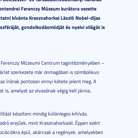
 szentendrei Ferenczy Múzeum kurátora vezette
atni kívánta Krasznahorkai László Nobel-díjas
féráját, gondolkodásmódját és nyelvi világát is
– a Ferenczy Múzeumi Centrum tagintézményében –
tárlat szerkezete már önmagában is szimbolikus:
r az írónak pontosan ennyi kötete jelent meg. A
t is, amelyet az olvasónak végig kell járnia,
llítást készíteni mindig különleges kihívás.
odró erejűek, mint Krasznahorkaiéi. Éppen ezért
zociációkra épül, akárcsak a regények, amelyekben