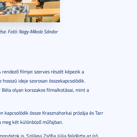
zetése. Fotó: Nagy-Mikola Sándor
A rendező filmjei szerves részét képezik a
ve hosszú ideje szorosan összekapcsolódik.
 Béla olyan korszakos filmalkotásai, mint a
en kapcsolódik össze Krasznahorkai prózája és Tarr
na meg két különböző műfajban.
datok is. Szilágyi Zsófia Júlia felidézte az író