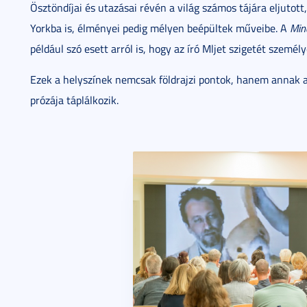
Ösztöndíjai és utazásai révén a világ számos tájára eljutot
Yorkba is, élményei pedig mélyen beépültek műveibe. A
Min
például szó esett arról is, hogy az író Mljet szigetét személy
Ezek a helyszínek nemcsak földrajzi pontok, hanem annak a 
prózája táplálkozik.