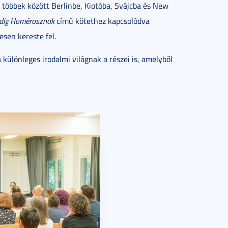
t, többek között Berlinbe, Kiotóba, Svájcba és New
dig Homérosznak
című kötethez kapcsolódva
esen kereste fel.
különleges irodalmi világnak a részei is, amelyből