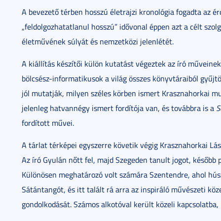
A bevezető térben hosszú életrajzi kronológia fogadta az ér
„feldolgozhatatlanul hosszú” idővonal éppen azt a célt szolg
életművének súlyát és nemzetközi jelenlétét.
A kiállítás készítői külön kutatást végeztek az író műveinek 
bölcsész-informatikusok a világ összes könyvtáraiból gyűjt
jól mutatják, milyen széles körben ismert Krasznahorkai mu
jelenleg hatvannégy ismert fordítója van, és továbbra is a
S
fordított művei.
A tárlat térképei egyszerre követik végig Krasznahorkai Lás
Az író Gyulán nőtt fel, majd Szegeden tanult jogot, később 
Különösen meghatározó volt számára Szentendre, ahol húsz é
Sátántangót, és itt talált rá arra az inspiráló művészeti k
gondolkodását. Számos alkotóval került közeli kapcsolatba, 