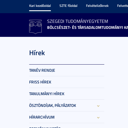
Kari kezdőoldal
SZTE főoldal
Felvételizőknek
Felvet
SZEGEDI TUDOMÁNYEGYETEM
BÖLCSÉSZET- ÉS TÁRSADALOMTUDOMÁNYI K
Hírek
TANÉV RENDJE
FRISS HÍREK
TANULMÁNYI HÍREK
ÖSZTÖNDÍJAK, PÁLYÁZATOK
HÍRARCHÍVUM