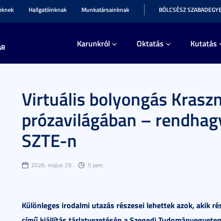
teknek
Hallgatóinknak
Munkatársainknak
BÖLCSÉSZ SZABADEGY
Karunkról
Oktatás
Kutatás
AR
Virtuális bolyongás Krasz
prózavilágában – rendhagy
SZTE-n
2026. május 29.
5 perc
Különleges irodalmi utazás részesei lehettek azok, akik ré
című kiállítás tárlatvezetésén a Szegedi Tudományegyet