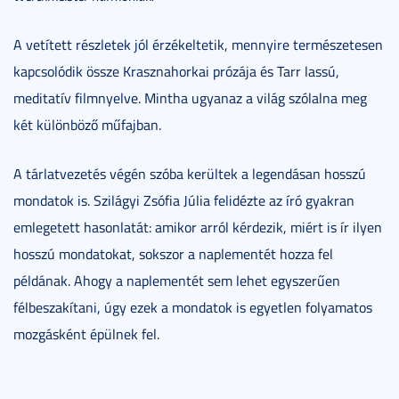
A vetített részletek jól érzékeltetik, mennyire természetesen
kapcsolódik össze Krasznahorkai prózája és Tarr lassú,
meditatív filmnyelve. Mintha ugyanaz a világ szólalna meg
két különböző műfajban.
A tárlatvezetés végén szóba kerültek a legendásan hosszú
mondatok is. Szilágyi Zsófia Júlia felidézte az író gyakran
emlegetett hasonlatát: amikor arról kérdezik, miért is ír ilyen
hosszú mondatokat, sokszor a naplementét hozza fel
példának. Ahogy a naplementét sem lehet egyszerűen
félbeszakítani, úgy ezek a mondatok is egyetlen folyamatos
mozgásként épülnek fel.