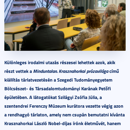
Különleges irodalmi utazás részesei lehettek azok, akik
részt vettek a
Minduntalan. Krasznahorkai prózavilága
című
kiállítás tárlatvezetésén a Szegedi Tudományegyetem
Bölcsészet- és Társadalomtudományi Karának Petőfi
épületében. A látogatókat Szilágyi Zsófia Júlia, a
szentendrei Ferenczy Múzeum kurátora vezette végig azon
a rendhagyó tárlaton, amely nem csupán bemutatni kívánta
Krasznahorkai László Nobel-díjas írónk életművét, hanem