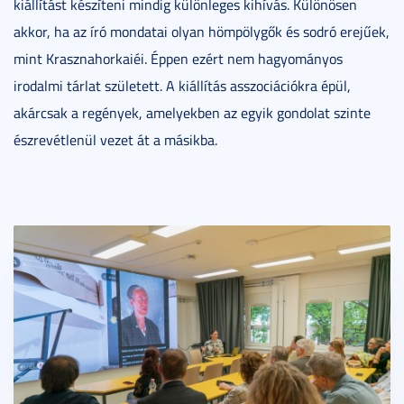
kiállítást készíteni mindig különleges kihívás. Különösen
akkor, ha az író mondatai olyan hömpölygők és sodró erejűek,
mint Krasznahorkaiéi. Éppen ezért nem hagyományos
irodalmi tárlat született. A kiállítás asszociációkra épül,
akárcsak a regények, amelyekben az egyik gondolat szinte
észrevétlenül vezet át a másikba.