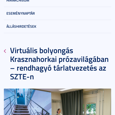
HÍRARCHÍVUM
ESEMÉNYNAPTÁR
ÁLLÁSHIRDETÉSEK
Virtuális bolyongás
Krasznahorkai prózavilágában
– rendhagyó tárlatvezetés az
SZTE-n