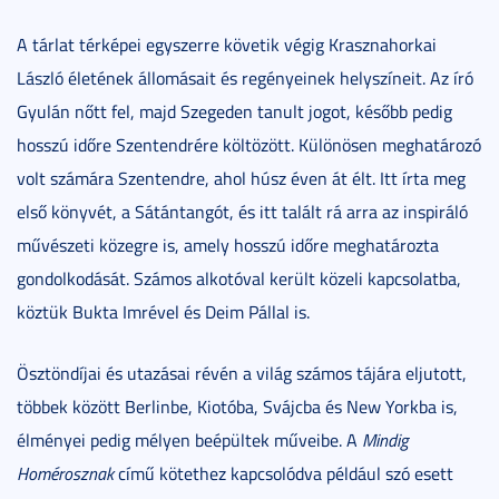
A tárlat térképei egyszerre követik végig Krasznahorkai
László életének állomásait és regényeinek helyszíneit. Az író
Gyulán nőtt fel, majd Szegeden tanult jogot, később pedig
hosszú időre Szentendrére költözött. Különösen meghatározó
volt számára Szentendre, ahol húsz éven át élt. Itt írta meg
első könyvét, a Sátántangót, és itt talált rá arra az inspiráló
művészeti közegre is, amely hosszú időre meghatározta
gondolkodását. Számos alkotóval került közeli kapcsolatba,
köztük Bukta Imrével és Deim Pállal is.
Ösztöndíjai és utazásai révén a világ számos tájára eljutott,
többek között Berlinbe, Kiotóba, Svájcba és New Yorkba is,
élményei pedig mélyen beépültek műveibe. A
Mindig
Homérosznak
című kötethez kapcsolódva például szó esett