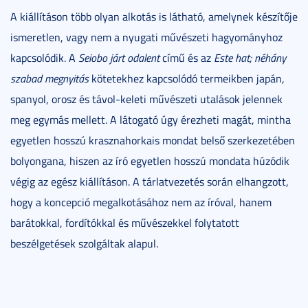
A kiállításon több olyan alkotás is látható, amelynek készítője
ismeretlen, vagy nem a nyugati művészeti hagyományhoz
kapcsolódik. A
Seiobo járt odalent
című és az
Este ​hat; néhány
szabad megnyitás
kötetekhez kapcsolódó termeikben japán,
spanyol, orosz és távol-keleti művészeti utalások jelennek
meg egymás mellett. A látogató úgy érezheti magát, mintha
egyetlen hosszú krasznahorkais mondat belső szerkezetében
bolyongana, hiszen az író egyetlen hosszú mondata húzódik
végig az egész kiállításon. A tárlatvezetés során elhangzott,
hogy a koncepció megalkotásához nem az íróval, hanem
barátokkal, fordítókkal és művészekkel folytatott
beszélgetések szolgáltak alapul.