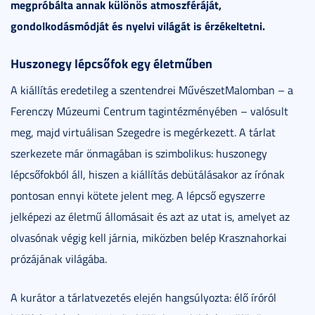
megpróbálta annak különös atmoszféráját,
gondolkodásmódját és nyelvi világát is érzékeltetni.
Huszonegy lépcsőfok egy életműben
A kiállítás eredetileg a szentendrei MűvészetMalomban – a
Ferenczy Múzeumi Centrum tagintézményében – valósult
meg, majd virtuálisan Szegedre is megérkezett. A tárlat
szerkezete már önmagában is szimbolikus: huszonegy
lépcsőfokból áll, hiszen a kiállítás debütálásakor az írónak
pontosan ennyi kötete jelent meg. A lépcső egyszerre
jelképezi az életmű állomásait és azt az utat is, amelyet az
olvasónak végig kell járnia, miközben belép Krasznahorkai
prózájának világába.
A kurátor a tárlatvezetés elején hangsúlyozta: élő íróról