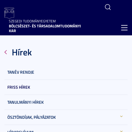
SZEGEDI TUDOMÁNYEGYETEM
BÖLCSÉSZET- ÉS TÁRSADALOMTUDOMÁNYI
Toggl
KAR
navig
Hírek
TANÉV RENDJE
FRISS HÍREK
TANULMÁNYI HÍREK
ÖSZTÖNDÍJAK, PÁLYÁZATOK