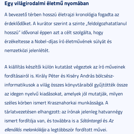
Egy világirodalmi életmű nyomában
A bevezető térben hosszú életrajzi kronológia fogadta az
érdeklődőket. A kurátor szerint a szinte „feldolgozhatatlanul
hosszú” idővonal éppen azt a célt szolgálta, hogy
érzékeltesse a Nobel-díjas író életművének súlyát és
nemzetközi jelenlétét.
A kiállítás készítői külön kutatást végeztek az író műveinek
fordításairól is. Király Péter és Kiséry András bölcsész-
informatikusok a világ összes könyvtáraiból gyűjtötték össze
az idegen nyelvű kiadásokat, amelyek jól mutatják, milyen
széles körben ismert Krasznahorkai munkássága. A
tárlatvezetésen elhangzott: az írónak jelenleg hatvannégy
ismert fordítója van, és továbbra is a
Sátántangó
és
Az
ellenállás melankóliája
a legtöbbször fordított művei.