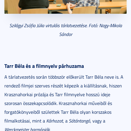
Szilágyi Zsófia Júlia virtuláis tárlatvezetése. Fotó: Nagy-Mikola
Sándor
Tarr Béla és a filmnyelv párhuzama
A tárlatvezetés során többször előkerült Tarr Béla neve is. A
rendező filmjei szerves részét képezik a kiállításnak, hiszen
Krasznahorkai prózája és Tarr filmnyelve hosszú ideje
szorosan összekapcsolódik. Krasznahorkai műveiből és
forgatókönyveiből születtek Tarr Béla olyan korszakos
filmalkotásai, mint a
Kárhozat
, a
Sátántangó
, vagy a
Werckmeister harmóniák.