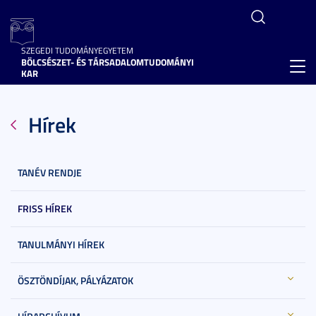
SZEGEDI TUDOMÁNYEGYETEM
BÖLCSÉSZET- ÉS TÁRSADALOMTUDOMÁNYI
Toggl
KAR
navig
Hírek
TANÉV RENDJE
FRISS HÍREK
TANULMÁNYI HÍREK
ÖSZTÖNDÍJAK, PÁLYÁZATOK