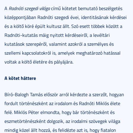
A
Radnóti szegedi világa
című kötetet bemutató beszélgetés
középpontjában Radnóti szegedi évei, identitásának kérdései
és a költő köré épült kultusz állt. Szó esett többek között a
Radnóti-kutatás máig nyitott kérdéseiről, a levéltári
kutatások szerepéről, valamint azokról a személyes és
szellemi kapcsolatokról is, amelyek meghatározó hatással
voltak a költő életére és pályájára.
A kötet háttere
Bíró-Balogh Tamás először arról kérdezte a szerzőt, hogyan
fordult történészként az irodalom és Radnóti Miklós élete
felé. Miklós Péter elmondta, hogy bár történészként és
eszmetörténészként dolgozik, az irodalmi szövegek világa
mindig közel állt hozzá, és felidézte azt is, hogy fiatalon