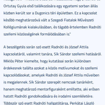
Ortutay Gyula első találkozására egy egyetemi sorban állás
közben került sor a Dugonics téri épületben. Ez a kapcsolat
később meghatározóvá vált a Szegedi Fiatalok Művészeti
Kollégiumának kialakulásában, és tágabb értelemben Radnóti
szellemi közösségének formálódásában is.”
A beszélgetés során szó esett Radnóti és József Attila
kapcsolatáról, valamint tanára, Sík Sándor szellemi hatásáról.
Miklós Péter kiemelte, hogy kutatásai során különösen
érdekesnek találta azokat a közös motívumokat és szellemi
kapcsolódásokat, amelyek Radnóti és József Attila műveiben
is megjelennek. Sík Sándor szerepét nemcsak tanárként,
hanem meghatározó mentorfiguraként említette, aki erősen
hatott Radnóti gondolkodására és irodalmi szemléletére.
Többször szó esett Radnóti hallgatótársa, Perkátai László