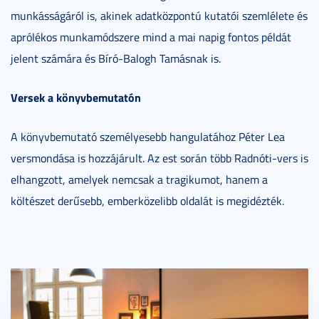
munkásságáról is, akinek adatközpontú kutatói szemlélete és
aprólékos munkamódszere mind a mai napig fontos példát
jelent számára és Bíró-Balogh Tamásnak is.
Versek a könyvbemutatón
A könyvbemutató személyesebb hangulatához Péter Lea
versmondása is hozzájárult. Az est során több Radnóti-vers is
elhangzott, amelyek nemcsak a tragikumot, hanem a
költészet derűsebb, emberközelibb oldalát is megidézték.