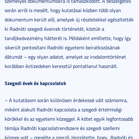
személyes dokumentumokra is támaszkodott. A beszélgetés
során arról is mesélt, hogy kutatásai közben több olyan
dokumentum került elő, amelyek új részletekkel egészítették
ki Radnóti szegedi éveinek történetét, köztük a
tandíjkedvezmény hátterét is. Példaként említette, hogy így
sikerült pontosítani Radnóti egyetemi beiratkozásának
dátumát – egy olyan adatot, amelyet az irodalomtörténet
korábban évtizedeken keresztül pontatlanul használt.
Szegedi évek és kapcsolatok
– A kutatásom során különösen érdekessé vált számomra,
miként alakult Radnóti kapcsolata a szegedi értelmiségi
körökkel és az egyetemi közeggel. A kötet egyik legfontosabb
témája Radnóti kapcsolatrendszere és szegedi szellemi
közege volt – mesélte a szerző. Hozzátette, hogy „Radnóti és