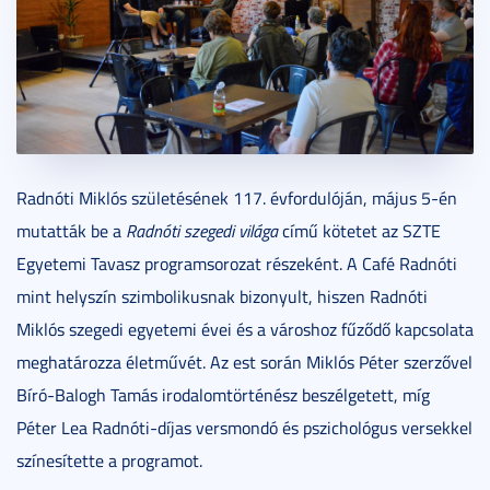
Radnóti Miklós születésének 117. évfordulóján, május 5-én
mutatták be a
Radnóti szegedi világa
című kötetet az SZTE
Egyetemi Tavasz programsorozat részeként. A Café Radnóti
mint helyszín szimbolikusnak bizonyult, hiszen Radnóti
Miklós szegedi egyetemi évei és a városhoz fűződő kapcsolata
meghatározza életművét. Az est során Miklós Péter szerzővel
Bíró-Balogh Tamás irodalomtörténész beszélgetett, míg
Péter Lea Radnóti-díjas versmondó és pszichológus versekkel
színesítette a programot.