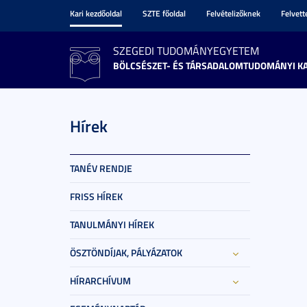
Kari kezdőoldal
SZTE főoldal
Felvételizőknek
Felvet
SZEGEDI TUDOMÁNYEGYETEM
BÖLCSÉSZET- ÉS TÁRSADALOMTUDOMÁNYI K
Hírek
TANÉV RENDJE
FRISS HÍREK
TANULMÁNYI HÍREK
ÖSZTÖNDÍJAK, PÁLYÁZATOK
HÍRARCHÍVUM