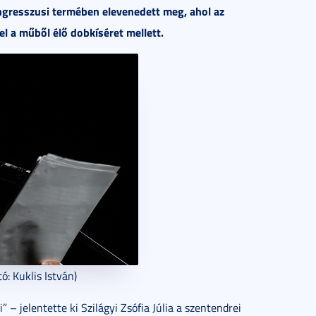
ngresszusi termében elevenedett meg, ahol az
l a műből élő dobkíséret mellett.
ó: Kuklis István)
 – jelentette ki Szilágyi Zsófia Júlia a szentendrei