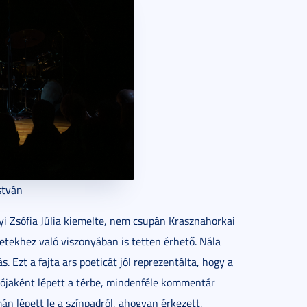
István
yi Zsófia Júlia kiemelte, nem csupán Krasznahorkai
etekhez való viszonyában is tetten érhető. Nála
 Ezt a fajta ars poeticát jól reprezentálta, hogy a
ójaként lépett a térbe, mindenféle kommentár
án lépett le a színpadról, ahogyan érkezett,