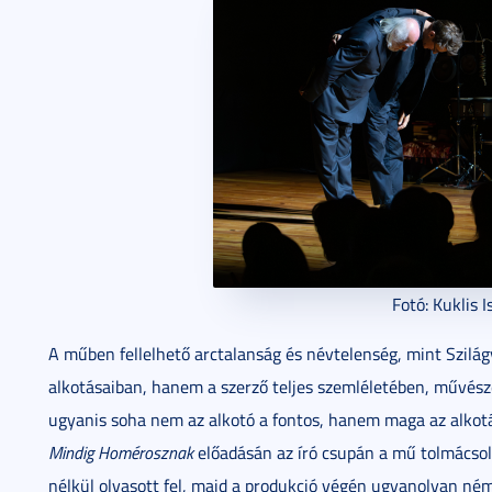
Fotó: Kuklis 
A műben fellelhető arctalanság és névtelenség, mint Szilág
alkotásaiban, hanem a szerző teljes szemléletében, művész
ugyanis soha nem az alkotó a fontos, hanem maga az alkotás.
Mindig Homérosznak
előadásán az író csupán a mű tolmácsol
nélkül olvasott fel, majd a produkció végén ugyanolyan ném