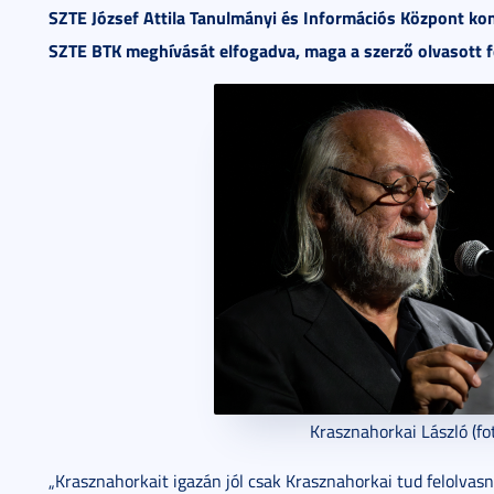
SZTE József Attila Tanulmányi és Információs Központ ko
SZTE BTK meghívását elfogadva, maga a szerző olvasott fe
Krasznahorkai László (fot
„Krasznahorkait igazán jól csak Krasznahorkai tud felolvasni”