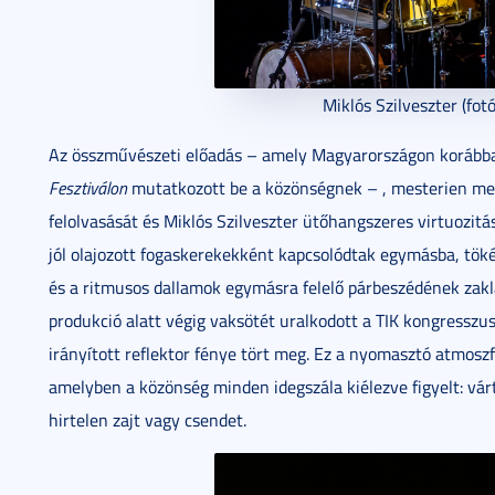
Miklós Szilveszter (fot
Az összművészeti előadás – amely Magyarországon korább
Fesztiválon
mutatkozott be a közönségnek – , mesterien m
felolvasását és Miklós Szilveszter ütőhangszeres virtuozitá
jól olajozott fogaskerekekként kapcsolódtak egymásba, töké
és a ritmusos dallamok egymásra felelő párbeszédének zakla
produkció alatt végig vaksötét uralkodott a TIK kongressz
irányított reflektor fénye tört meg. Ez a nyomasztó atmosz
amelyben a közönség minden idegszála kiélezve figyelt: vá
hirtelen zajt vagy csendet.