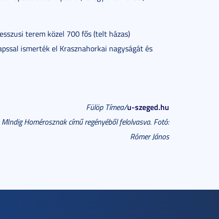
esszusi terem közel 700 fős (telt házas)
apssal ismerték el Krasznahorkai nagyságát és
u-szeged.hu
Fülöp Tímea/
, MIndig Homérosznak című regényéből felolvasva. Fotó:
Rómer János