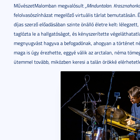
MűvészetMalomban megvalósult
„Minduntalan. Krasznahorka
felolvasószínházat megelőző virtuális tárlat bemutatásán. 
díjas szerző előadásában szinte önálló életre kelt: lélegzet
taglózta le a hallgatóságot, és kényszerítette végeláthata
megnyugvást hagyva a befogadónak, ahogyan a történet né
maga is úgy érezhette, eggyé válik az arctalan, néma töm
ütemmel tovább, miközben keresi a talán örökké elérhetetl