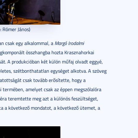
ó: Rómer János)
an csak egy alkalommal, a
Margó Irodalmi
egkomponált összhangba hozta Krasznahorkai
sát. A produkcióban két külön műfaj olvadt eggyé,
letes, szétbonthatatlan egységet alkotva. A szöveg
tottságát csak tovább erősítette, hogy a
usi termében, amelyet csak az éppen megszólalóra
féra teremtette meg azt a különös feszültséget,
rta a következő mondatot, a következő ütemet, a