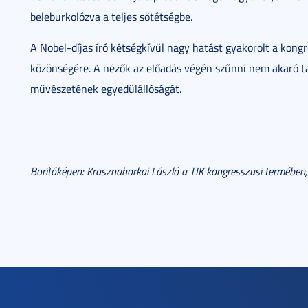
beleburkolózva a teljes sötétségbe.
A Nobel-díjas író kétségkívül nagy hatást gyakorolt a kongr
közönségére. A nézők az előadás végén szűnni nem akaró t
művészetének egyedülállóságát.
Borítóképen: Krasznahorkai László a TIK kongresszusi termében