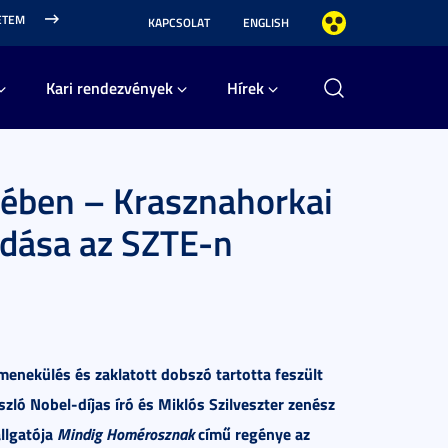
ETEM
KAPCSOLAT
ENGLISH
Kari rendezvények
Hírek
jében – Krasznahorkai
adása az SZTE-n
menekülés és zaklatott dobszó tartotta feszült
ló Nobel-díjas író és Miklós Szilveszter zenész
llgatója
Mindig Homérosznak
című regénye az