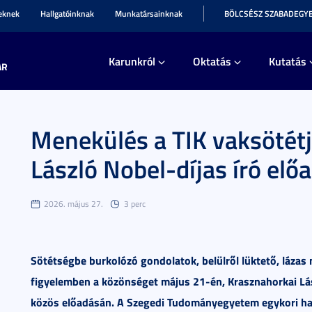
teknek
Hallgatóinknak
Munkatársainknak
BÖLCSÉSZ SZABADEGY
Karunkról
Oktatás
Kutatás
AR
Menekülés a TIK vaksötét
László Nobel-díjas író elő
2026. május 27.
3 perc
Sötétségbe burkolózó gondolatok, belülről lüktető, lázas 
figyelemben a közönséget május 21-én, Krasznahorkai Lász
közös előadásán. A Szegedi Tudományegyetem egykori ha