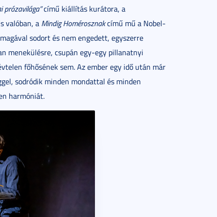
i prózavilága”
című kiállítás kurátora, a
És valóban, a
Mindig Homérosznak
című mű a Nobel-
t, magával sodort és nem engedett, egyszerre
tlan menekülésre, csupán egy-egy pillanatnyi
vtelen főhősének sem. Az ember egy idő után már
eggel, sodródik minden mondattal és minden
en harmóniát.