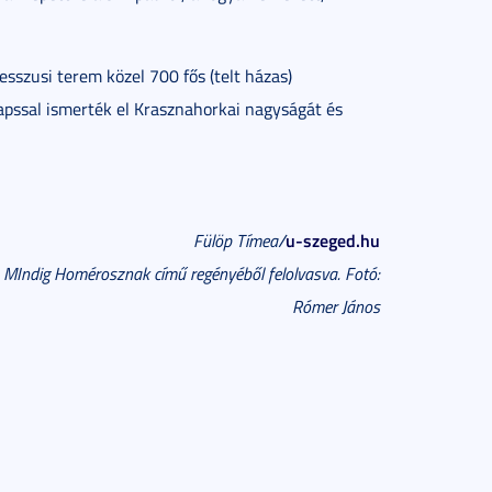
esszusi terem közel 700 fős (telt házas)
apssal ismerték el Krasznahorkai nagyságát és
u-szeged.hu
Fülöp Tímea/
, MIndig Homérosznak című regényéből felolvasva. Fotó:
Rómer János