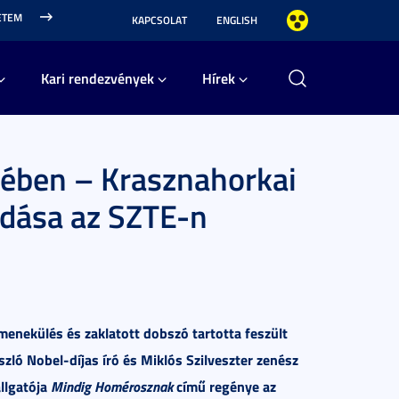
ETEM
KAPCSOLAT
ENGLISH
Kari rendezvények
Hírek
jében – Krasznahorkai
adása az SZTE-n
menekülés és zaklatott dobszó tartotta feszült
ló Nobel-díjas író és Miklós Szilveszter zenész
llgatója
Mindig Homérosznak
című regénye az