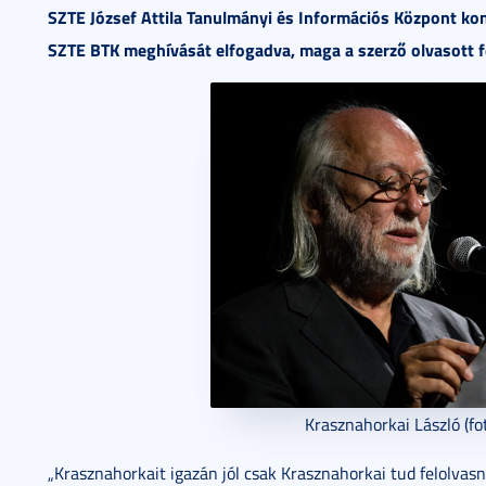
SZTE József Attila Tanulmányi és Információs Központ ko
SZTE BTK meghívását elfogadva, maga a szerző olvasott fe
Krasznahorkai László (fot
„Krasznahorkait igazán jól csak Krasznahorkai tud felolvasni”