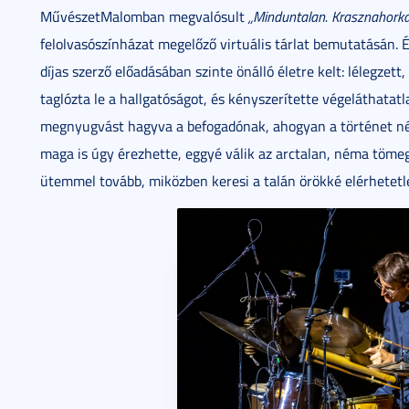
MűvészetMalomban megvalósult
„Minduntalan. Krasznahorka
felolvasószínházat megelőző virtuális tárlat bemutatásán. 
díjas szerző előadásában szinte önálló életre kelt: lélegzet
taglózta le a hallgatóságot, és kényszerítette végeláthata
megnyugvást hagyva a befogadónak, ahogyan a történet né
maga is úgy érezhette, eggyé válik az arctalan, néma töm
ütemmel tovább, miközben keresi a talán örökké elérhetetl