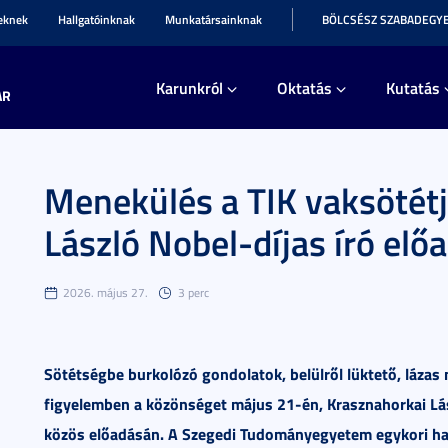
teknek
Hallgatóinknak
Munkatársainknak
BÖLCSÉSZ SZABADEGY
Karunkról
Oktatás
Kutatás
AR
Menekülés a TIK vaksötét
László Nobel-díjas író elő
2026. május 27.
3 perc
Sötétségbe burkolózó gondolatok, belülről lüktető, lázas 
figyelemben a közönséget május 21-én, Krasznahorkai Lász
közös előadásán. A Szegedi Tudományegyetem egykori ha