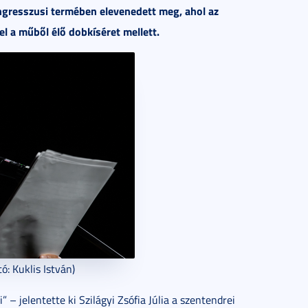
ngresszusi termében elevenedett meg, ahol az
l a műből élő dobkíséret mellett.
ó: Kuklis István)
 – jelentette ki Szilágyi Zsófia Júlia a szentendrei