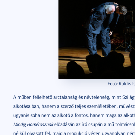
Fotó: Kuklis 
A műben fellelhető arctalanság és névtelenség, mint Szilág
alkotásaiban, hanem a szerző teljes szemléletében, művész
ugyanis soha nem az alkotó a fontos, hanem maga az alkotás.
Mindig Homérosznak
előadásán az író csupán a mű tolmácsol
nélkül olvasott fel, majd a produkció végén ugyanolyan ném