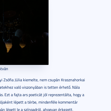
István
yi Zsófia Júlia kiemelte, nem csupán Krasznahorkai
etekhez való viszonyában is tetten érhető. Nála
 Ezt a fajta ars poeticát jól reprezentálta, hogy a
ójaként lépett a térbe, mindenféle kommentár
án lépett le a színpadról, ahogyan érkezett,