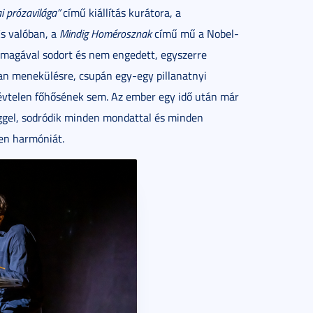
i prózavilága”
című kiállítás kurátora, a
És valóban, a
Mindig Homérosznak
című mű a Nobel-
t, magával sodort és nem engedett, egyszerre
tlan menekülésre, csupán egy-egy pillanatnyi
vtelen főhősének sem. Az ember egy idő után már
eggel, sodródik minden mondattal és minden
en harmóniát.