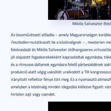
Miklós Szilveszter (fot
Az összművészeti előadás – amely Magyarországon korább
Fesztiválon
mutatkozott be a közönségnek – , mesterien m
felolvasását és Miklós Szilveszter ütőhangszeres virtuozitá
jól olajozott fogaskerekekként kapcsolódtak egymásba, töké
és a ritmusos dallamok egymásra felelő párbeszédének zakla
produkció alatt végig vaksötét uralkodott a TIK kongressz
irányított reflektor fénye tört meg. Ez a nyomasztó atmosz
amelyben a közönség minden idegszála kiélezve figyelt: vá
hirtelen zajt vagy csendet.