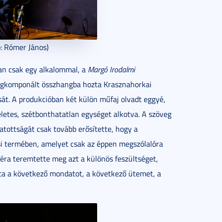
ó: Rómer János)
an csak egy alkalommal, a
Margó Irodalmi
egkomponált összhangba hozta Krasznahorkai
sát. A produkcióban két külön műfaj olvadt eggyé,
letes, szétbonthatatlan egységet alkotva. A szöveg
tottságát csak tovább erősítette, hogy a
usi termében, amelyet csak az éppen megszólalóra
féra teremtette meg azt a különös feszültséget,
rta a következő mondatot, a következő ütemet, a