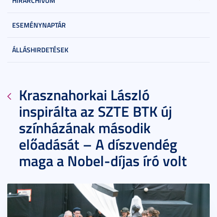
HÍRARCHÍVUM
ESEMÉNYNAPTÁR
ÁLLÁSHIRDETÉSEK
Krasznahorkai László
inspirálta az SZTE BTK új
színházának második
előadását – A díszvendég
maga a Nobel-díjas író volt