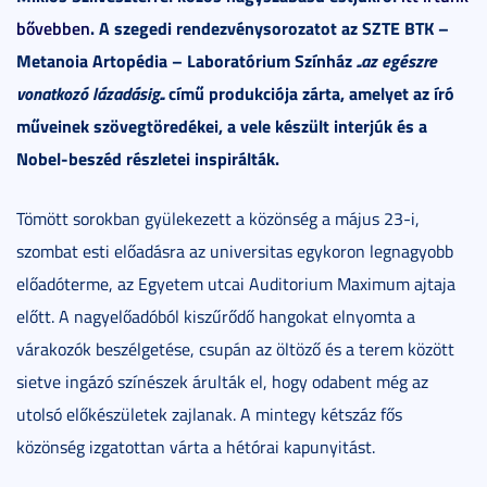
bővebben
. A szegedi rendezvénysorozatot az SZTE BTK –
Metanoia Artopédia – Laboratórium Színház
..az egészre
vonatkozó lázadásig..
című produkciója zárta, amelyet az író
műveinek szövegtöredékei, a vele készült interjúk és a
Nobel-beszéd részletei inspirálták.
Tömött sorokban gyülekezett a közönség a május 23-i,
szombat esti előadásra az universitas egykoron legnagyobb
előadóterme, az Egyetem utcai Auditorium Maximum ajtaja
előtt. A nagyelőadóból kiszűrődő hangokat elnyomta a
várakozók beszélgetése, csupán az öltöző és a terem között
sietve ingázó színészek árulták el, hogy odabent még az
utolsó előkészületek zajlanak. A mintegy kétszáz fős
közönség izgatottan várta a hétórai kapunyitást.