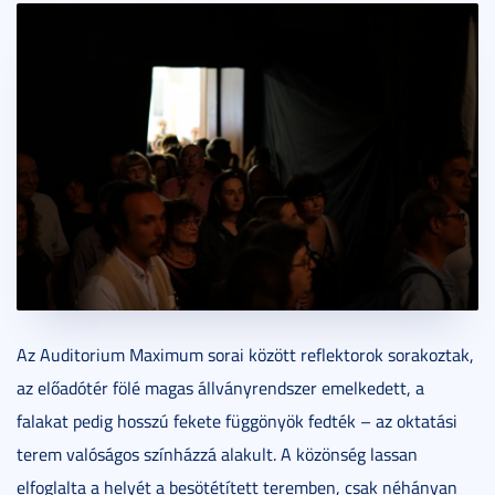
Az Auditorium Maximum sorai között reflektorok sorakoztak,
az előadótér fölé magas állványrendszer emelkedett, a
falakat pedig hosszú fekete függönyök fedték – az oktatási
terem valóságos színházzá alakult. A közönség lassan
elfoglalta a helyét a besötétített teremben, csak néhányan