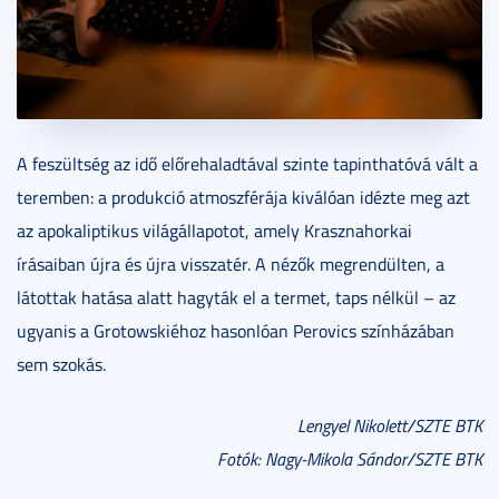
A feszültség az idő előrehaladtával szinte tapinthatóvá vált a
teremben: a produkció atmoszférája kiválóan idézte meg azt
az apokaliptikus világállapotot, amely Krasznahorkai
írásaiban újra és újra visszatér. A nézők megrendülten, a
látottak hatása alatt hagyták el a termet, taps nélkül – az
ugyanis a Grotowskiéhoz hasonlóan Perovics színházában
sem szokás.
Lengyel Nikolett/SZTE BTK
Fotók: Nagy-Mikola Sándor/SZTE BTK