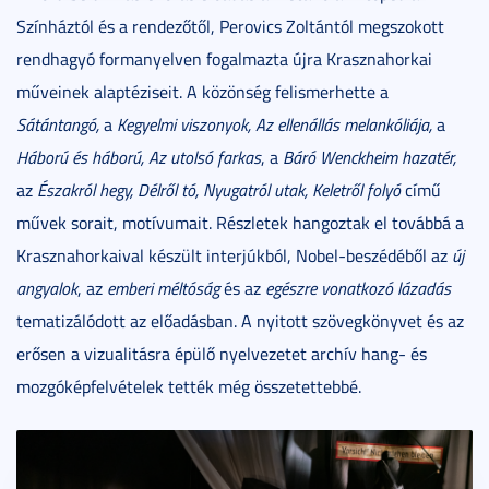
Színháztól és a rendezőtől, Perovics Zoltántól megszokott
rendhagyó formanyelven fogalmazta újra Krasznahorkai
műveinek alaptéziseit. A közönség felismerhette a
Sátántangó,
a
Kegyelmi viszonyok, Az ellenállás melankóliája,
a
Háború és háború, Az utolsó farkas
, a
Báró Wenckheim hazatér,
az
Északról hegy, Délről tó, Nyugatról utak, Keletről folyó
című
művek sorait, motívumait. Részletek hangoztak el továbbá a
Krasznahorkaival készült interjúkból, Nobel-beszédéből az
új
angyalok
, az
emberi méltóság
és az
egészre vonatkozó lázadás
tematizálódott az előadásban. A nyitott szövegkönyvet és az
erősen a vizualitásra épülő nyelvezetet archív hang- és
mozgóképfelvételek tették még összetettebbé.