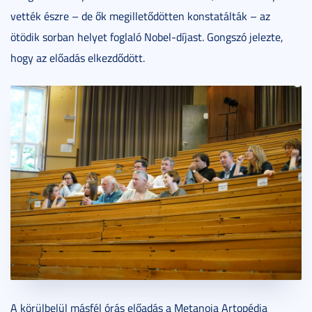
vették észre – de ők megilletődötten konstatálták – az
ötödik sorban helyet foglaló Nobel-díjast. Gongszó jelezte,
hogy az előadás elkezdődött.
A körülbelül másfél órás előadás a Metanoia Artopédia