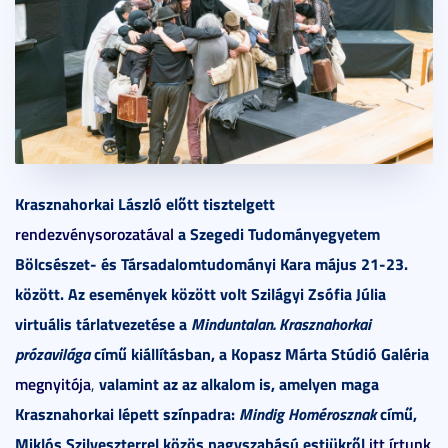
Krasznahorkai László előtt tisztelgett
rendezvénysorozatával
a Szegedi Tudományegyetem
Bölcsészet- és Társadalomtudományi Kara május 21-23.
között. Az események között volt Szilágyi Zsófia Júlia
virtuális tárlatvezetése a
Minduntalan. Krasznahorkai
prózavilága
című kiállításban, a Kopasz Márta Stúdió Galéria
megnyitója
valamint az az alkalom is, amelyen maga
,
Krasznahorkai lépett színpadra:
Mindig Homérosznak
című,
Miklós Szilveszterrel közös nagyszabású estjükről
itt írtunk