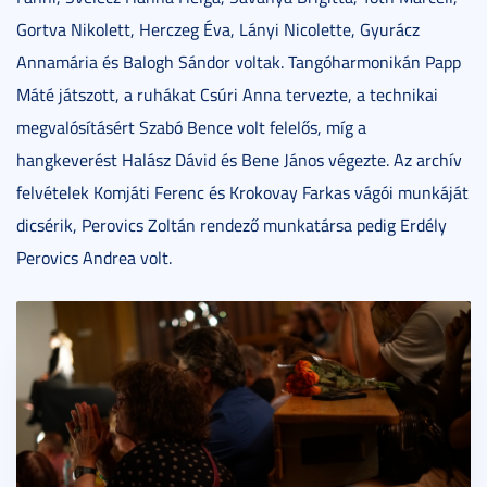
Gortva Nikolett, Herczeg Éva, Lányi Nicolette, Gyurácz
Annamária és Balogh Sándor voltak. Tangóharmonikán Papp
Máté játszott, a ruhákat Csúri Anna tervezte, a technikai
megvalósításért Szabó Bence volt felelős, míg a
hangkeverést Halász Dávid és Bene János végezte. Az archív
felvételek Komjáti Ferenc és Krokovay Farkas vágói munkáját
dicsérik, Perovics Zoltán rendező munkatársa pedig Erdély
Perovics Andrea volt.