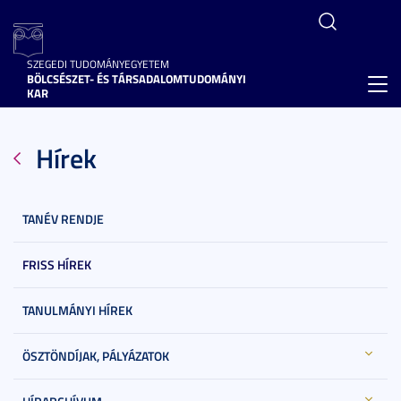
SZEGEDI TUDOMÁNYEGYETEM
BÖLCSÉSZET- ÉS TÁRSADALOMTUDOMÁNYI
Toggl
KAR
navig
Hírek
TANÉV RENDJE
FRISS HÍREK
TANULMÁNYI HÍREK
ÖSZTÖNDÍJAK, PÁLYÁZATOK