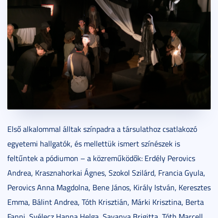
Első alkalommal álltak színpadra a társulathoz csatlakozó
egyetemi hallgatók, és mellettük ismert színészek is
feltűntek a pódiumon – a közreműködők: Erdély Perovics
Andrea, Krasznahorkai Ágnes, Szokol Szilárd, Francia Gyula,
Perovics Anna Magdolna, Bene János, Király István, Keresztes
Emma, Bálint Andrea, Tóth Krisztián, Márki Krisztina, Berta
Fanni, Svélecz Hanna Helga, Savanya Brigitta, Tóth Marcell,