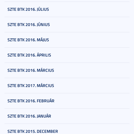
SZTE BTK 2016. JÚLIUS
SZTE BTK 2016. JÚNIUS
SZTE BTK 2016. MÁJUS
SZTE BTK 2016. ÁPRILIS
SZTE BTK 2016. MÁRCIUS
SZTE BTK 2017. MÁRCIUS
SZTE BTK 2016. FEBRUÁR
SZTE BTK 2016. JANUÁR
SZTE BTK 2015. DECEMBER