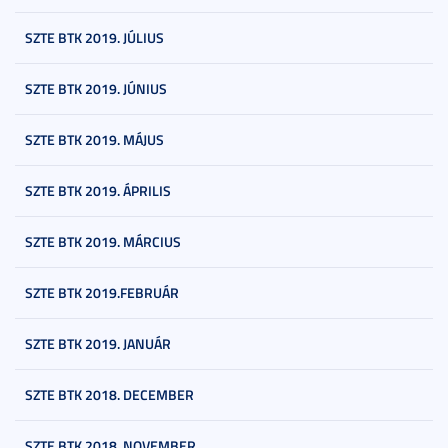
SZTE BTK 2019. JÚLIUS
SZTE BTK 2019. JÚNIUS
SZTE BTK 2019. MÁJUS
SZTE BTK 2019. ÁPRILIS
SZTE BTK 2019. MÁRCIUS
SZTE BTK 2019.FEBRUÁR
SZTE BTK 2019. JANUÁR
SZTE BTK 2018. DECEMBER
SZTE BTK 2018. NOVEMBER