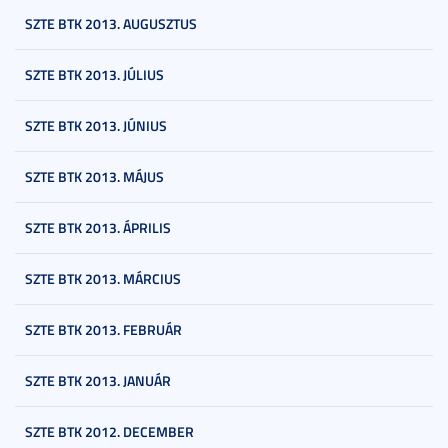
SZTE BTK 2013. AUGUSZTUS
SZTE BTK 2013. JÚLIUS
SZTE BTK 2013. JÚNIUS
SZTE BTK 2013. MÁJUS
SZTE BTK 2013. ÁPRILIS
SZTE BTK 2013. MÁRCIUS
SZTE BTK 2013. FEBRUÁR
SZTE BTK 2013. JANUÁR
SZTE BTK 2012. DECEMBER