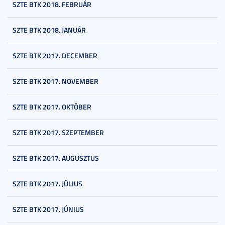
SZTE BTK 2018. FEBRUÁR
SZTE BTK 2018. JANUÁR
SZTE BTK 2017. DECEMBER
SZTE BTK 2017. NOVEMBER
SZTE BTK 2017. OKTÓBER
SZTE BTK 2017. SZEPTEMBER
SZTE BTK 2017. AUGUSZTUS
SZTE BTK 2017. JÚLIUS
SZTE BTK 2017. JÚNIUS