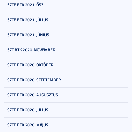
SZTE BTK 2021. ŐSZ
SZTE BTK 2021. JÚLIUS
SZTE BTK 2021. JÚNIUS
SZT BTK 2020. NOVEMBER
SZTE BTK 2020. OKTÓBER
SZTE BTK 2020. SZEPTEMBER
SZTE BTK 2020. AUGUSZTUS
SZTE BTK 2020. JÚLIUS
SZTE BTK 2020. MÁJUS