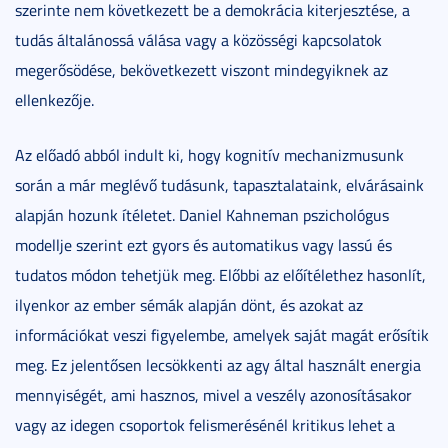
szerinte nem következett be a demokrácia kiterjesztése, a
tudás általánossá válása vagy a közösségi kapcsolatok
megerősödése, bekövetkezett viszont mindegyiknek az
ellenkezője.
Az előadó abból indult ki, hogy kognitív mechanizmusunk
során a már meglévő tudásunk, tapasztalataink, elvárásaink
alapján hozunk ítéletet. Daniel Kahneman pszichológus
modellje szerint ezt gyors és automatikus vagy lassú és
tudatos módon tehetjük meg. Előbbi az előítélethez hasonlít,
ilyenkor az ember sémák alapján dönt, és azokat az
információkat veszi figyelembe, amelyek saját magát erősítik
meg. Ez jelentősen lecsökkenti az agy által használt energia
mennyiségét, ami hasznos, mivel a veszély azonosításakor
vagy az idegen csoportok felismerésénél kritikus lehet a