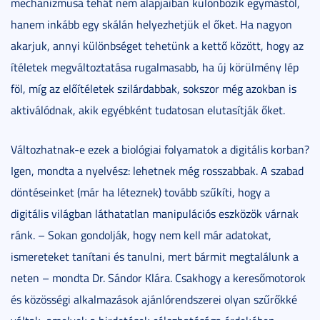
mechanizmusa tehát nem alapjaiban különbözik egymástól,
hanem inkább egy skálán helyezhetjük el őket. Ha nagyon
akarjuk, annyi különbséget tehetünk a kettő között, hogy az
ítéletek megváltoztatása rugalmasabb, ha új körülmény lép
föl, míg az előítéletek szilárdabbak, sokszor még azokban is
aktiválódnak, akik egyébként tudatosan elutasítják őket.
Változhatnak-e ezek a biológiai folyamatok a digitális korban?
Igen, mondta a nyelvész: lehetnek még rosszabbak. A szabad
döntéseinket (már ha léteznek) tovább szűkíti, hogy a
digitális világban láthatatlan manipulációs eszközök várnak
ránk. – Sokan gondolják, hogy nem kell már adatokat,
ismereteket tanítani és tanulni, mert bármit megtalálunk a
neten – mondta Dr. Sándor Klára. Csakhogy a keresőmotorok
és közösségi alkalmazások ajánlórendszerei olyan szűrőkké