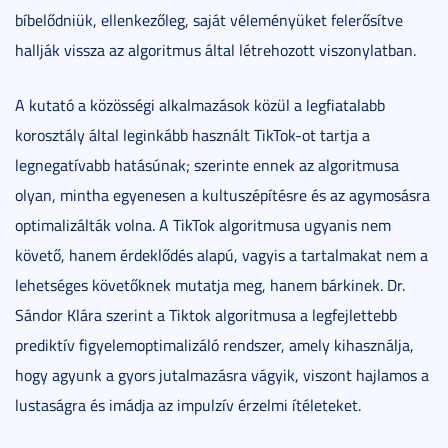
bíbelődniük, ellenkezőleg, saját véleményüket felerősítve
hallják vissza az algoritmus által létrehozott viszonylatban.
A kutató a közösségi alkalmazások közül a legfiatalabb
korosztály által leginkább használt TikTok-ot tartja a
legnegatívabb hatásúnak; szerinte ennek az algoritmusa
olyan, mintha egyenesen a kultuszépítésre és az agymosásra
optimalizálták volna. A TikTok algoritmusa ugyanis nem
követő, hanem érdeklődés alapú, vagyis a tartalmakat nem a
lehetséges követőknek mutatja meg, hanem bárkinek. Dr.
Sándor Klára szerint a Tiktok algoritmusa a legfejlettebb
prediktív figyelemoptimalizáló rendszer, amely kihasználja,
hogy agyunk a gyors jutalmazásra vágyik, viszont hajlamos a
lustaságra és imádja az impulzív érzelmi ítéleteket.