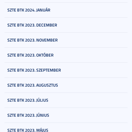
SZTE BTK 2024. JANUÁR
SZTE BTK 2023. DECEMBER
SZTE BTK 2023. NOVEMBER
SZTE BTK 2023. OKTÓBER
SZTE BTK 2023. SZEPTEMBER
SZTE BTK 2023. AUGUSZTUS
SZTE BTK 2023. JÚLIUS
SZTE BTK 2023. JÚNIUS
SZTE BTK 2023. MÁJUS