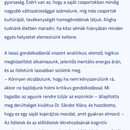
gyorsaság. Ezért van az, hogy a saját csoportokban mindig
nagyobb változatossággal számolunk, míg más csoportok
kultúráját, tevékenységét homogénebbnek látjuk. Aligha
tudnánk életben maradni, ha kész sémák hiányában minden
egyes helyzetet elemeznünk kellene.
A lassú gondolkodásnál viszont analitikus, elemző, logikus
megközelítést alkalmazunk, jelentős mentális energia árán,
és az ítéletünk lassabban születik meg.
– Könnyen elcsábulunk, hogy ha nem kényszerülünk rá,
akkor ne bajlódjunk holmi kritikus gondolkodással. Mi
tagadás: az agyunk rendre túljár az eszünkön – állapította
meg derültséget kiváltva Dr. Sándor Klára, és hozzátette,
hogy ez egy saját kopirájtos mondat, amit gyakran elmond. –
Az ítéletek és az előítéletek létrehozásának kognitív