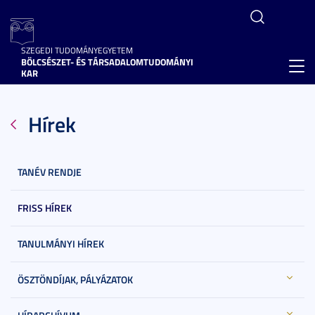
SZEGEDI TUDOMÁNYEGYETEM
BÖLCSÉSZET- ÉS TÁRSADALOMTUDOMÁNYI
Toggl
KAR
navig
Hírek
TANÉV RENDJE
FRISS HÍREK
TANULMÁNYI HÍREK
ÖSZTÖNDÍJAK, PÁLYÁZATOK