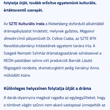
folytatja útját, tovább erősítve egyetemünk kulturális,
értékteremtő szerepét.
SZTE Kulturális Iroda
Az
a Klebelsberg-évforduló alkalmából
drámapályázatot hirdetett, melynek győztes,
Magyarul
álmodni
című pályaművét Dr. Csíkos Csaba, az SZTE BTK
Neveléstudományi Intézetének egyetemi tanára írta. A
Szegedi Nemzeti Színház drámatagozatának színészeivel a
REÖK-palotában színre vitt produkciót Barnák László
főigazgató rendezte, dramaturgként pedig Varsányi Anna
működött közre.
Különleges helyszínen folytatja útját a dráma
A darab olyannyira magával ragadta az egybegyűlteket, hogy
a történet végén szűnni nem akaró vastapssal ünnepelték az