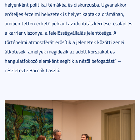
helyenként politikai témákba és diskurzusba. Ugyanakkor
erőteljes érzelmi helyzetek is helyet kaptak a drámában,
amiben tetten érhető például az identitás kérdése, család és
a karrier viszonya, a felelősségvállalás jelentősége. A
történelmi atmoszférát erősítik a jelenetek közötti zenei
átkötések, amelyek megidézik az adott korszakot és
hangulatfokozó elemként segítik a nézői befogadást” –
részletezte Barnák László.