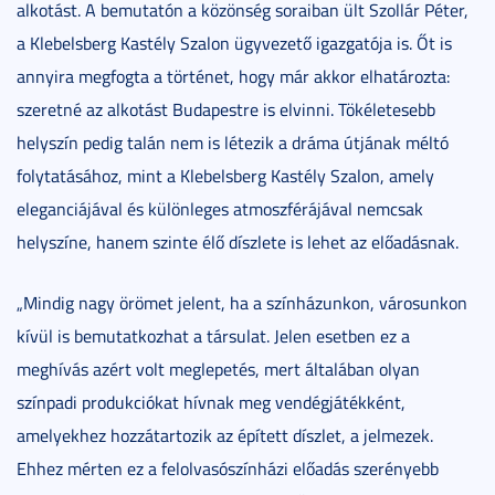
alkotást. A bemutatón a közönség soraiban ült Szollár Péter,
a Klebelsberg Kastély Szalon ügyvezető igazgatója is. Őt is
annyira megfogta a történet, hogy már akkor elhatározta:
szeretné az alkotást Budapestre is elvinni. Tökéletesebb
helyszín pedig talán nem is létezik a dráma útjának méltó
folytatásához, mint a Klebelsberg Kastély Szalon, amely
eleganciájával és különleges atmoszférájával nemcsak
helyszíne, hanem szinte élő díszlete is lehet az előadásnak.
„Mindig nagy örömet jelent, ha a színházunkon, városunkon
kívül is bemutatkozhat a társulat. Jelen esetben ez a
meghívás azért volt meglepetés, mert általában olyan
színpadi produkciókat hívnak meg vendégjátékként,
amelyekhez hozzátartozik az épített díszlet, a jelmezek.
Ehhez mérten ez a felolvasószínházi előadás szerényebb