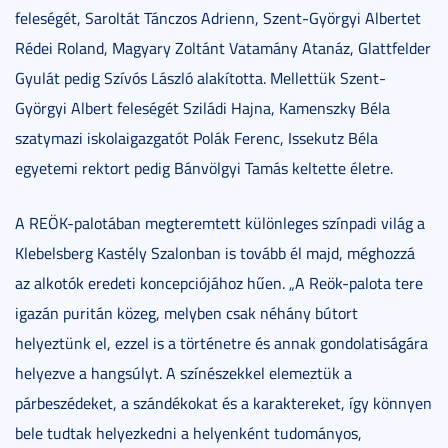
feleségét, Saroltát Tánczos Adrienn, Szent-Györgyi Albertet
Rédei Roland, Magyary Zoltánt Vatamány Atanáz, Glattfelder
Gyulát pedig Szívós László alakította. Mellettük Szent-
Györgyi Albert feleségét Sziládi Hajna, Kamenszky Béla
szatymazi iskolaigazgatót Polák Ferenc, Issekutz Béla
egyetemi rektort pedig Bánvölgyi Tamás keltette életre.
A REÖK-palotában megteremtett különleges színpadi világ a
Klebelsberg Kastély Szalonban is tovább él majd, méghozzá
az alkotók eredeti koncepciójához hűen. „A Reök-palota tere
igazán puritán közeg, melyben csak néhány bútort
helyeztünk el, ezzel is a történetre és annak gondolatiságára
helyezve a hangsúlyt. A színészekkel elemeztük a
párbeszédeket, a szándékokat és a karaktereket, így könnyen
bele tudtak helyezkedni a helyenként tudományos,