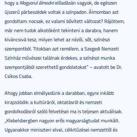
hogy a
Magyarul álmodni
előadásán vagyok, de egészen
újszerű párbeszédek voltak a színpadon. Álmomban azt
gondoltam: nocsak, ez valami bővített változat? Rájöttem,
már nem tudok alkotóként tekinteni a darabra, hanem
kíváncsivá tesz, milyen lehet az nézői, sőt, színészi
szempontból. Titokban azt remélem, a Szegedi Nemzeti
Színház művészei találnak érdekes, a színészi munka
szempontjából szerethető gondolatokat” – avatott be Dr.
Csíkos Csaba.
Ahogy jobban elmélyedünk a darabban, egyre inkább
kirajzolódik: a kultúráról, oktatásról és nemzeti
gondolkodásról szóló felvetései ma is teljesen aktuálisak.
„Klebelsbergben nagyon erős magyarságtudat munkált.
Ugyanakkor miniszteri elvei, célkitűzései nemzettől és