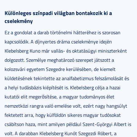
Különleges színpadi világban bontakozik ki a
cselekmény
Ez a gondolat a darab történelmi hátteréhez is szorosan
kapcsolódik. A díjnyertes dráma cselekménye idején
Klebelsberg Kuno már vallás- és oktatásügyi miniszterként
dolgozott. Személye meghatározó szerepet játszott a
kolozsvári egyetem Szegedre kerülésében, de kiemelt
küldetésének tekintette az analfabetizmus felszámolását és
a helyi tudásbázis kiépítését is. Klebelsberg célja a hazai
kutatói elit megerősítése, a magyar tudományos élet
nemzetközi rangra való emelése volt, ezért nagy hangsúlyt
fektetett arra, hogy külföldön sikeres magyar tudósokat
csábítson haza, mint amilyen például Szent-Györgyi Albert is
volt. A darabban Klebelsberg Kunót Szegezdi Róbert, a