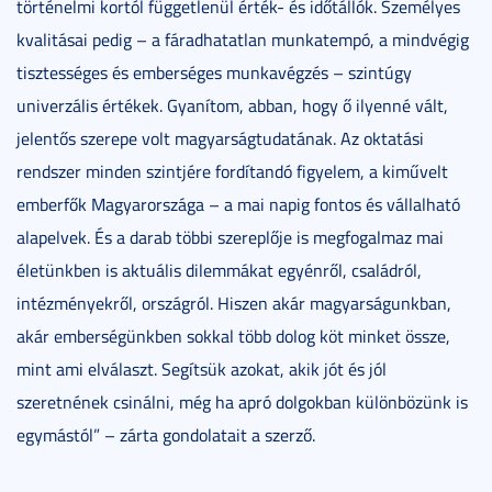
történelmi kortól függetlenül érték- és időtállók. Személyes
kvalitásai pedig – a fáradhatatlan munkatempó, a mindvégig
tisztességes és emberséges munkavégzés – szintúgy
univerzális értékek. Gyanítom, abban, hogy ő ilyenné vált,
jelentős szerepe volt magyarságtudatának. Az oktatási
rendszer minden szintjére fordítandó figyelem, a kiművelt
emberfők Magyarországa – a mai napig fontos és vállalható
alapelvek. És a darab többi szereplője is megfogalmaz mai
életünkben is aktuális dilemmákat egyénről, családról,
intézményekről, országról. Hiszen akár magyarságunkban,
akár emberségünkben sokkal több dolog köt minket össze,
mint ami elválaszt. Segítsük azokat, akik jót és jól
szeretnének csinálni, még ha apró dolgokban különbözünk is
egymástól” – zárta gondolatait a szerző.