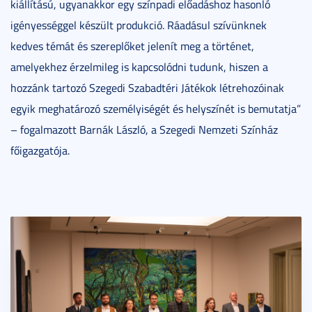
kiállítású, ugyanakkor egy színpadi előadáshoz hasonló
igényességgel készült produkció. Ráadásul szívünknek
kedves témát és szereplőket jelenít meg a történet,
amelyekhez érzelmileg is kapcsolódni tudunk, hiszen a
hozzánk tartozó Szegedi Szabadtéri Játékok létrehozóinak
egyik meghatározó személyiségét és helyszínét is bemutatja”
– fogalmazott Barnák László, a Szegedi Nemzeti Színház
főigazgatója.