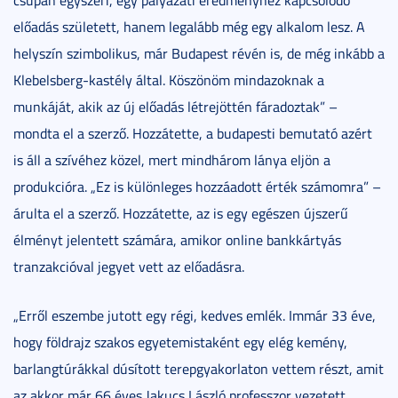
előadás született, hanem legalább még egy alkalom lesz. A
helyszín szimbolikus, már Budapest révén is, de még inkább a
Klebelsberg-kastély által. Köszönöm mindazoknak a
munkáját, akik az új előadás létrejöttén fáradoztak” –
mondta el a szerző. Hozzátette, a budapesti bemutató azért
is áll a szívéhez közel, mert mindhárom lánya eljön a
produkcióra. „Ez is különleges hozzáadott érték számomra” –
árulta el a szerző. Hozzátette, az is egy egészen újszerű
élményt jelentett számára, amikor online bankkártyás
tranzakcióval jegyet vett az előadásra.
„Erről eszembe jutott egy régi, kedves emlék. Immár 33 éve,
hogy földrajz szakos egyetemistaként egy elég kemény,
barlangtúrákkal dúsított terepgyakorlaton vettem részt, amit
az akkor már 66 éves Jakucs László professzor vezetett.