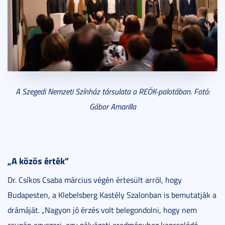
A Szegedi Nemzeti Színház társulata
a REÖK-palotában
. Fotó:
Gábor Amarilla
„A közös érték”
Dr. Csíkos Csaba március végén értesült arról, hogy
Budapesten, a Klebelsberg Kastély Szalonban is bemutatják a
drámáját. „Nagyon jó érzés volt belegondolni, hogy nem
csupán egyszeri, egy pályázati eredményhez kapcsolódó