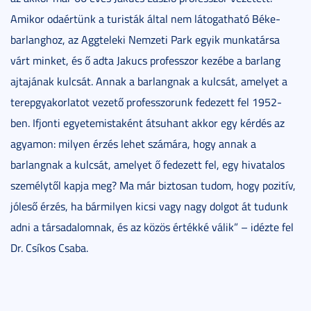
Amikor odaértünk a turisták által nem látogatható Béke-
barlanghoz, az Aggteleki Nemzeti Park egyik munkatársa
várt minket, és ő adta Jakucs professzor kezébe a barlang
ajtajának kulcsát. Annak a barlangnak a kulcsát, amelyet a
terepgyakorlatot vezető professzorunk fedezett fel 1952-
ben. Ifjonti egyetemistaként átsuhant akkor egy kérdés az
agyamon: milyen érzés lehet számára, hogy annak a
barlangnak a kulcsát, amelyet ő fedezett fel, egy hivatalos
személytől kapja meg? Ma már biztosan tudom, hogy pozitív,
jóleső érzés, ha bármilyen kicsi vagy nagy dolgot át tudunk
adni a társadalomnak, és az közös értékké válik” – idézte fel
Dr. Csíkos Csaba.