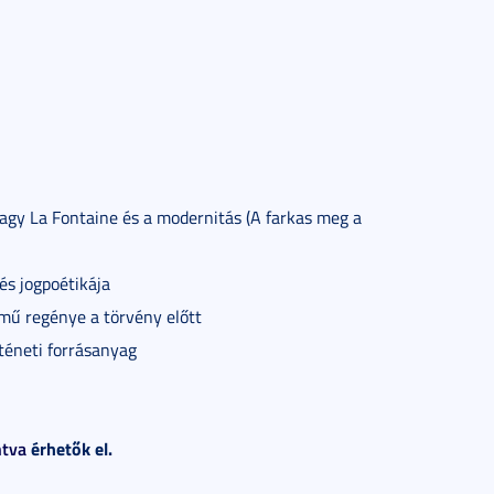
vagy La Fontaine és a modernitás (A farkas meg a
és jogpoétikája
ímű regénye a törvény előtt
rténeti forrásanyag
ntva
érhetők el.