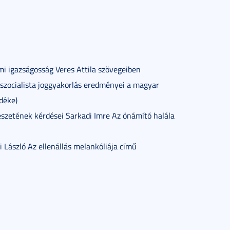
mi igazságosság Veres Attila szövegeiben
 A szocialista joggyakorlás eredményei a magyar
déke)
rmészetének kérdései Sarkadi Imre Az önámító halála
i László Az ellenállás melankóliája című