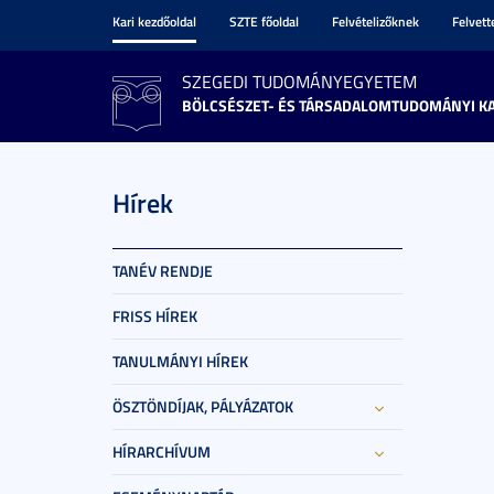
Kari kezdőoldal
SZTE főoldal
Felvételizőknek
Felvet
SZEGEDI TUDOMÁNYEGYETEM
BÖLCSÉSZET- ÉS TÁRSADALOMTUDOMÁNYI K
Hírek
TANÉV RENDJE
FRISS HÍREK
TANULMÁNYI HÍREK
ÖSZTÖNDÍJAK, PÁLYÁZATOK
HÍRARCHÍVUM