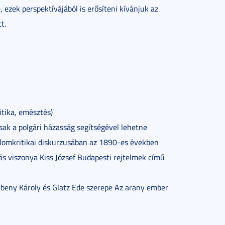
ezek perspektívájából is erősíteni kívánjuk az
t.
itika, emésztés)
ak a polgári házasság segítségével lehetne
alomkritikai diskurzusában az 1890-es években
tás viszonya Kiss József Budapesti rejtelmek című
rtbeny Károly és Glatz Ede szerepe Az arany ember