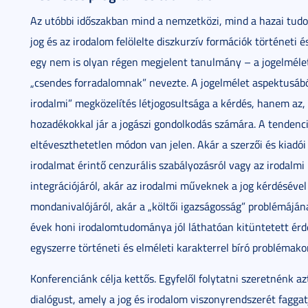
Az utóbbi időszakban mind a nemzetközi, mind a hazai tud
jog és az irodalom felölelte diszkurzív formációk történeti é
egy nem is olyan régen megjelent tanulmány – a jogelméle
„csendes forradalomnak” nevezte. A jogelmélet aspektusáb
irodalmi” megközelítés létjogosultsága a kérdés, hanem az,
hozadékokkal jár a jogászi gondolkodás számára. A tendenc
eltéveszthetetlen módon van jelen. Akár a szerzői és kiadói 
irodalmat érintő cenzurális szabályozásról vagy az irodalmi
integrációjáról, akár az irodalmi műveknek a jog kérdésével
mondanivalójáról, akár a „költői igazságosság” problémájána
évek honi irodalomtudománya jól láthatóan kitüntetett érdekl
egyszerre történeti és elméleti karakterrel bíró problémak
Konferenciánk célja kettős. Egyfelől folytatni szeretnénk a
dialógust, amely a jog és irodalom viszonyrendszerét fagga