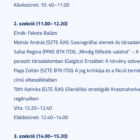
Kávészünet: 10. 40–11.00
2. szekció (11.00–12.20)
Elnök: Fekete Balázs
Molnár András (SZTE ÁJK): Szociográfiai elemek és társadal
Sallai Regina (PPKE BTK ITDI): „Mindíg fölfeslik valahol” –
paraszti társadalomban (Galgóczi Erzsébet: A törvény szöve
Papp Zoltán (SZTE BTK ITDI): A jog kritikája és a fikció te
című elbeszélésében
Tóth Katinka (ELTE ÁJK): Ellenállási stratégiák Krasznahorka
regényében
Vita: 12.20–12.40
Ebédszünet: 12.40–14.00
3. szekció (14.00–15.20)