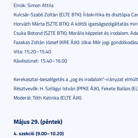
Elnök: Simon Attila
Kulcsár-Szabó Zoltán (ELTE BTK): Íráskritika és disztópia Ca
Horváth Márta (SZTE BTK): A költői igazságszolgáltatás mint
Csuka Botond (SZTE BTK): Morális képzelet és irodalom. A
Fazakas Zoltán József (KRE ÁJK): Jókai Mór jogi gondolkodá
Vita: 15.20–15.40
Kávészünet: 15.40–16.00
Kerekasztal-beszélgetés a „jog és irodalom”-irányzat elmúl
Résztvevők: H. Szilágyi István (PPKE ÁJK), Fekete Balázs (EL
Moderál: Tóth Katinka (ELTE ÁJK)
Május 29. (péntek)
4. szekció (9.00–10.20)