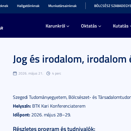
teknek
Hallgatóinknak
Munkatársainknak
BÖLCSÉSZ SZABADEGY
Karunkról
Oktatás
Kutatás
AR
Jog és irodalom, irodalom 
2026. május 21.
4 perc
Szegedi Tudományegyetem, Bölcsészet- és Társadalomtudo
Helyszín:
BTK Kari Konferenciaterem
Időpont:
2026. május 28–29.
Részletes program és tudnivalók: