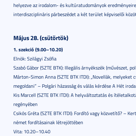
helyezve az irodalom- és kultúratudományok eredményeire, 
interdiszciplináris párbeszédet a két terület képviselői közöt
Május 28. (csütörtök)
1. szekció (9.00–10.20)
Elnök: Szilágyi Zsófia
Szabó Gábor (SZTE BTK): Illegális árnyékszék (művészet, pol
Márton-Simon Anna (SZTE BTK ITDI): „Novellák, melyeket cs
megoldani” – Polgári házasság és válás kérdése A Hét irod
Kis Marcell (SZTE BTK ITDI): A helyváltoztatás és ítéletalko
regényében
Csikós Gréta (SZTE BTK ITDI): Fordító vagy közvetítő? – Ke
német fordításainak létrejöttében
Vita: 10.20–10.40