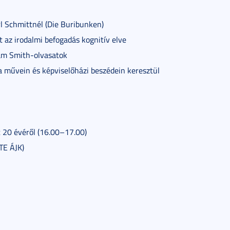
rl Schmittnél (Die Buribunken)
 az irodalmi befogadás kognitív elve
dam Smith-olvasatok
sa művein és képviselőházi beszédein keresztül
t 20 évéről (16.00–17.00)
TE ÁJK)