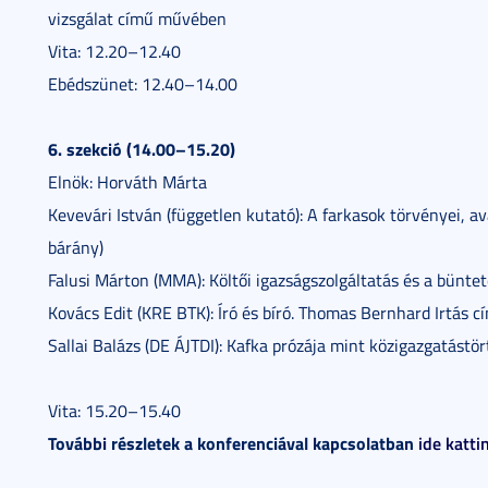
vizsgálat című művében
Vita: 12.20–12.40
Ebédszünet: 12.40–14.00
6. szekció (14.00–15.20)
Elnök: Horváth Márta
Kevevári István (független kutató): A farkasok törvényei, a
bárány)
Falusi Márton (MMA): Költői igazságszolgáltatás és a büntet
Kovács Edit (KRE BTK): Író és bíró. Thomas Bernhard Irtás c
Sallai Balázs (DE ÁJTDI): Kafka prózája mint közigazgatástö
Vita: 15.20–15.40
További részletek a konferenciával kapcsolatban
ide katti