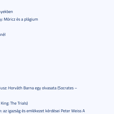
ényekben
ny: Móricz és a plágium
snél
iusz: Horváth Barna egy olvasata (Socrates –
ing: The Trials)
n: az igazság és emlékezet kérdései Peter Weiss A