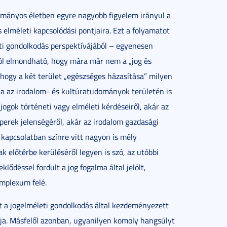
ományos életben egyre nagyobb figyelem irányul a
s elméleti kapcsolódási pontjaira. Ezt a folyamatot
ti gondolkodás perspektívájából – egyenesen
ól elmondható, hogy mára már nem a „jog és
 hogy a két terület „egészséges házasítása” milyen
ia az irodalom- és kultúratudományok területén is
jogok történeti vagy elméleti kérdéseiről, akár az
 perek jelenségéről, akár az irodalom gazdasági
 kapcsolatban színre vitt nagyon is mély
k előtérbe kerüléséről legyen is szó, az utóbbi
ődéssel fordult a jog fogalma által jelölt,
omplexum felé.
zt a jogelméleti gondolkodás által kezdeményezett
tja. Másfelől azonban, ugyanilyen komoly hangsúlyt