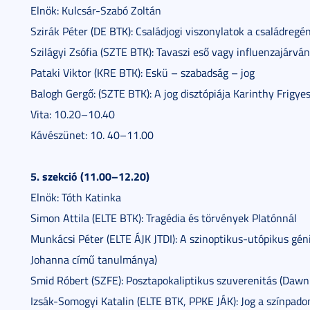
Elnök: Kulcsár-Szabó Zoltán
Szirák Péter (DE BTK): Családjogi viszonylatok a családreg
Szilágyi Zsófia (SZTE BTK): Tavaszi eső vagy influenzajárvá
Pataki Viktor (KRE BTK): Eskü – szabadság – jog
Balogh Gergő: (SZTE BTK): A jog disztópiája Karinthy Frigye
Vita: 10.20–10.40
Kávészünet: 10. 40–11.00
5. szekció (11.00–12.20)
Elnök: Tóth Katinka
Simon Attila (ELTE BTK): Tragédia és törvények Platónnál
Munkácsi Péter (ELTE ÁJK JTDI): A szinoptikus-utópikus gén
Johanna című tanulmánya)
Smid Róbert (SZFE): Posztapokaliptikus szuverenitás (Dawn K
Izsák-Somogyi Katalin (ELTE BTK, PPKE JÁK): Jog a színpado