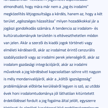
elmondható, hogy mára már nem a „jog és irodalmi”
megközelítés létjogosultsága a kérdés, hanem az, hogy a két
terület „egészséges házasítása” milyen hozadékokkal jár a
jogászi gondolkodás számára. A tendencia az irodalom- és
kultúratudományok területén is eltéveszthetetlen módon
van jelen. Akár a szerzői és kiadói jogok történeti vagy
elméleti kérdéseiről, akár az irodalmat érintő cenzurális
szabályozásról vagy az irodalmi perek jelenségéről, akár az
irodalom gazdasági integrációjáról, akár az irodalmi
műveknek a jog kérdésével kapcsolatban színre vitt nagyon
is mély mondanivalójáról, akár a „költői igazságosság”
problémájának előtérbe kerüléséről legyen is szó, az utóbbi
évek honi irodalomtudománya jól láthatóan kitüntetett
érdeklődéssel fordult a jog fogalma által jelölt, egyszerre
történeti és elméleti karakterrel bíró problémakomplexum