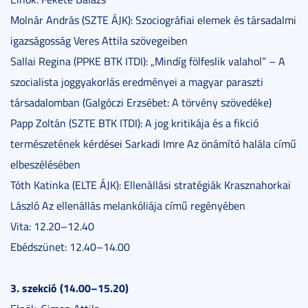
Molnár András (SZTE ÁJK): Szociográfiai elemek és társadalmi
igazságosság Veres Attila szövegeiben
Sallai Regina (PPKE BTK ITDI): „Mindíg fölfeslik valahol” – A
szocialista joggyakorlás eredményei a magyar paraszti
társadalomban (Galgóczi Erzsébet: A törvény szövedéke)
Papp Zoltán (SZTE BTK ITDI): A jog kritikája és a fikció
természetének kérdései Sarkadi Imre Az önámító halála című
elbeszélésében
Tóth Katinka (ELTE ÁJK): Ellenállási stratégiák Krasznahorkai
László Az ellenállás melankóliája című regényében
Vita: 12.20–12.40
Ebédszünet: 12.40–14.00
3. szekció (14.00–15.20)