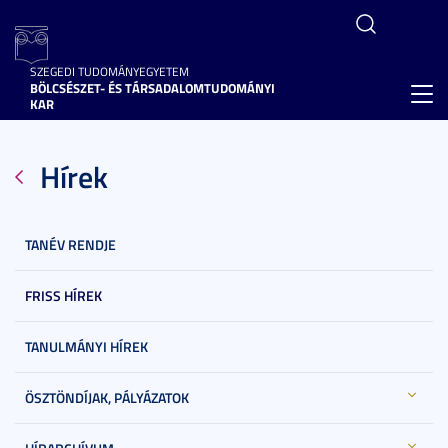
SZEGEDI TUDOMÁNYEGYETEM
BÖLCSÉSZET- ÉS TÁRSADALOMTUDOMÁNYI
Toggl
KAR
navig
Hírek
TANÉV RENDJE
FRISS HÍREK
TANULMÁNYI HÍREK
ÖSZTÖNDÍJAK, PÁLYÁZATOK