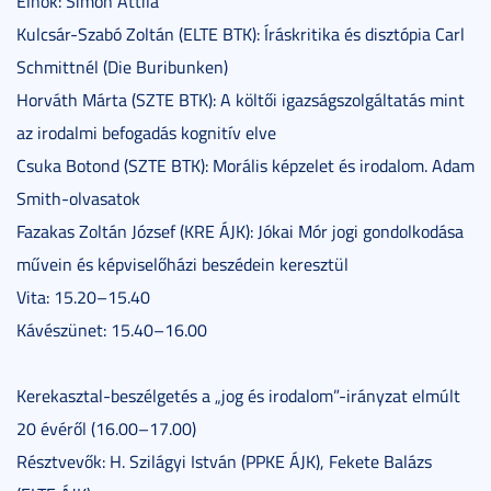
Elnök: Simon Attila
Kulcsár-Szabó Zoltán (ELTE BTK): Íráskritika és disztópia Carl
Schmittnél (Die Buribunken)
Horváth Márta (SZTE BTK): A költői igazságszolgáltatás mint
az irodalmi befogadás kognitív elve
Csuka Botond (SZTE BTK): Morális képzelet és irodalom. Adam
Smith-olvasatok
Fazakas Zoltán József (KRE ÁJK): Jókai Mór jogi gondolkodása
művein és képviselőházi beszédein keresztül
Vita: 15.20–15.40
Kávészünet: 15.40–16.00
Kerekasztal-beszélgetés a „jog és irodalom”-irányzat elmúlt
20 évéről (16.00–17.00)
Résztvevők: H. Szilágyi István (PPKE ÁJK), Fekete Balázs