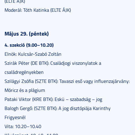
(ELTE ÁJK)
Moderál: Tóth Katinka (ELTE ÁJK)
Május 29. (péntek)
4. szekció (9.00–10.20)
Elnök: Kulcsár-Szabó Zoltán
Szirák Péter (DE BTK): Családjogi viszonylatok a
családregényekben
Szilágyi Zsófia (SZTE BTK): Tavaszi eső vagy influenzajárvány:
Móricz és a plágium
Pataki Viktor (KRE BTK): Eskü – szabadság – jog
Balogh Gergő: (SZTE BTK): A jog disztópiája Karinthy
Frigyesnél
Vita: 10.20–10.40