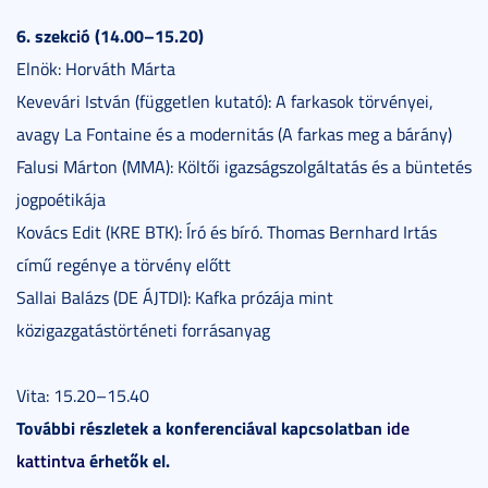
6. szekció (14.00–15.20)
Elnök: Horváth Márta
Kevevári István (független kutató): A farkasok törvényei,
avagy La Fontaine és a modernitás (A farkas meg a bárány)
Falusi Márton (MMA): Költői igazságszolgáltatás és a büntetés
jogpoétikája
Kovács Edit (KRE BTK): Író és bíró. Thomas Bernhard Irtás
című regénye a törvény előtt
Sallai Balázs (DE ÁJTDI): Kafka prózája mint
közigazgatástörténeti forrásanyag
Vita: 15.20–15.40
További részletek a konferenciával kapcsolatban
ide
kattintva
érhetők el.