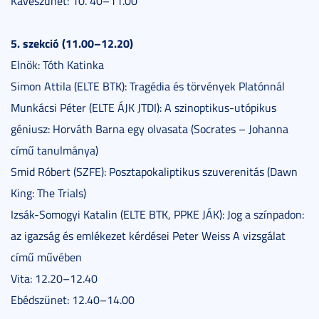
Kávészünet: 10. 40–11.00
5. szekció (11.00–12.20)
Elnök: Tóth Katinka
Simon Attila (ELTE BTK): Tragédia és törvények Platónnál
Munkácsi Péter (ELTE ÁJK JTDI): A szinoptikus-utópikus
géniusz: Horváth Barna egy olvasata (Socrates – Johanna
című tanulmánya)
Smid Róbert (SZFE): Posztapokaliptikus szuverenitás (Dawn
King: The Trials)
Izsák-Somogyi Katalin (ELTE BTK, PPKE JÁK): Jog a színpadon:
az igazság és emlékezet kérdései Peter Weiss A vizsgálat
című művében
Vita: 12.20–12.40
Ebédszünet: 12.40–14.00