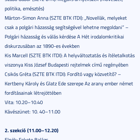
politika, emésztés)
Márton-Simon Anna (SZTE BTK ITDI): „Novellák, melyeket
csak a polgári házasság segítségével lehetne megoldani” –
Polgári házasság és válás kérdése A Hét irodalomkritikai
diskurzusában az 1890-es években
Kis Marcell (SZTE BTK ITDI): A helyváltoztatás és ítéletalkotás
viszonya Kiss József Budapesti rejtelmek című regényében
Csikós Gréta (SZTE BTK ITDI): Fordító vagy közvetítő? –
Kertbeny Károly és Glatz Ede szerepe Az arany ember német
fordításainak létrejöttében
Vita: 10.20–10.40
Kávészünet: 10. 40–11.00
2. szekció (11.00–12.20)
Elnök: Fekete Balázs