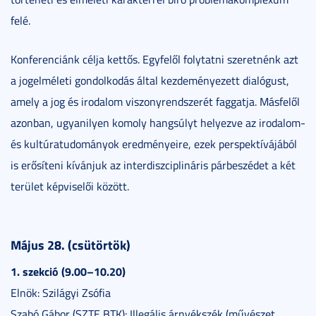
felé.
Konferenciánk célja kettős. Egyfelől folytatni szeretnénk azt
a jogelméleti gondolkodás által kezdeményezett dialógust,
amely a jog és irodalom viszonyrendszerét faggatja. Másfelől
azonban, ugyanilyen komoly hangsúlyt helyezve az irodalom-
és kultúratudományok eredményeire, ezek perspektívájából
is erősíteni kívánjuk az interdiszciplináris párbeszédet a két
terület képviselői között.
Május 28. (csütörtök)
1. szekció (9.00–10.20)
Elnök: Szilágyi Zsófia
Szabó Gábor (SZTE BTK): Illegális árnyékszék (művészet,