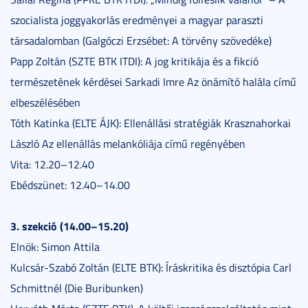
szocialista joggyakorlás eredményei a magyar paraszti
társadalomban (Galgóczi Erzsébet: A törvény szövedéke)
Papp Zoltán (SZTE BTK ITDI): A jog kritikája és a fikció
természetének kérdései Sarkadi Imre Az önámító halála című
elbeszélésében
Tóth Katinka (ELTE ÁJK): Ellenállási stratégiák Krasznahorkai
László Az ellenállás melankóliája című regényében
Vita: 12.20–12.40
Ebédszünet: 12.40–14.00
3. szekció (14.00–15.20)
Elnök: Simon Attila
Kulcsár-Szabó Zoltán (ELTE BTK): Íráskritika és disztópia Carl
Schmittnél (Die Buribunken)