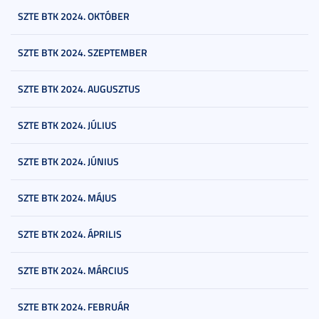
SZTE BTK 2024. OKTÓBER
SZTE BTK 2024. SZEPTEMBER
SZTE BTK 2024. AUGUSZTUS
SZTE BTK 2024. JÚLIUS
SZTE BTK 2024. JÚNIUS
SZTE BTK 2024. MÁJUS
SZTE BTK 2024. ÁPRILIS
SZTE BTK 2024. MÁRCIUS
SZTE BTK 2024. FEBRUÁR