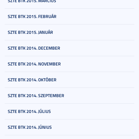
SZTE BTK 2015. MÁRCIUS
SZTE BTK 2015. FEBRUÁR
SZTE BTK 2015. JANUÁR
SZTE BTK 2014. DECEMBER
SZTE BTK 2014. NOVEMBER
SZTE BTK 2014. OKTÓBER
SZTE BTK 2014. SZEPTEMBER
SZTE BTK 2014. JÚLIUS
SZTE BTK 2014. JÚNIUS