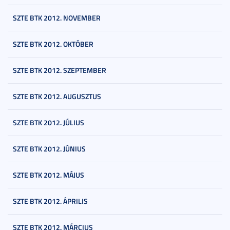
SZTE BTK 2012. NOVEMBER
SZTE BTK 2012. OKTÓBER
SZTE BTK 2012. SZEPTEMBER
SZTE BTK 2012. AUGUSZTUS
SZTE BTK 2012. JÚLIUS
SZTE BTK 2012. JÚNIUS
SZTE BTK 2012. MÁJUS
SZTE BTK 2012. ÁPRILIS
SZTE BTK 2012. MÁRCIUS