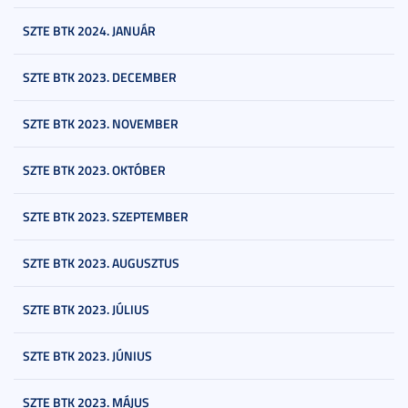
SZTE BTK 2024. JANUÁR
SZTE BTK 2023. DECEMBER
SZTE BTK 2023. NOVEMBER
SZTE BTK 2023. OKTÓBER
SZTE BTK 2023. SZEPTEMBER
SZTE BTK 2023. AUGUSZTUS
SZTE BTK 2023. JÚLIUS
SZTE BTK 2023. JÚNIUS
SZTE BTK 2023. MÁJUS