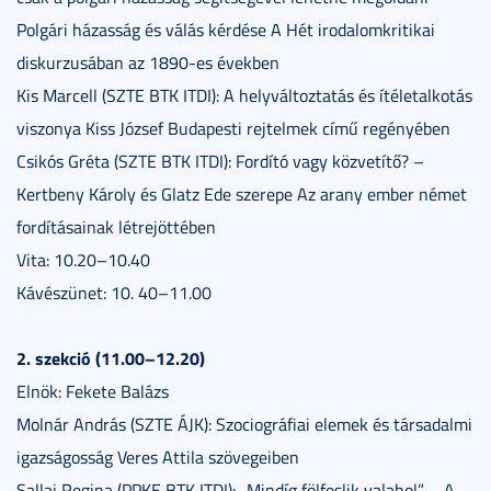
Polgári házasság és válás kérdése A Hét irodalomkritikai
diskurzusában az 1890-es években
Kis Marcell (SZTE BTK ITDI): A helyváltoztatás és ítéletalkotás
viszonya Kiss József Budapesti rejtelmek című regényében
Csikós Gréta (SZTE BTK ITDI): Fordító vagy közvetítő? –
Kertbeny Károly és Glatz Ede szerepe Az arany ember német
fordításainak létrejöttében
Vita: 10.20–10.40
Kávészünet: 10. 40–11.00
2. szekció (11.00–12.20)
Elnök: Fekete Balázs
Molnár András (SZTE ÁJK): Szociográfiai elemek és társadalmi
igazságosság Veres Attila szövegeiben
Sallai Regina (PPKE BTK ITDI): „Mindíg fölfeslik valahol” – A