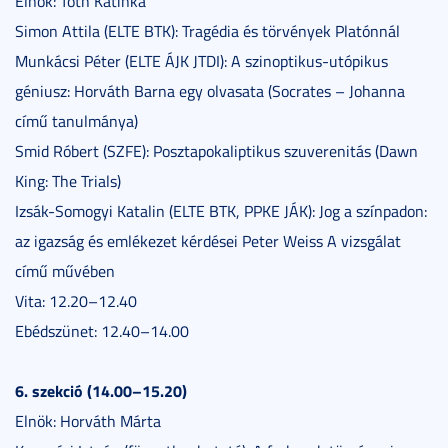
Elnök: Tóth Katinka
Simon Attila (ELTE BTK): Tragédia és törvények Platónnál
Munkácsi Péter (ELTE ÁJK JTDI): A szinoptikus-utópikus
géniusz: Horváth Barna egy olvasata (Socrates – Johanna
című tanulmánya)
Smid Róbert (SZFE): Posztapokaliptikus szuverenitás (Dawn
King: The Trials)
Izsák-Somogyi Katalin (ELTE BTK, PPKE JÁK): Jog a színpadon:
az igazság és emlékezet kérdései Peter Weiss A vizsgálat
című művében
Vita: 12.20–12.40
Ebédszünet: 12.40–14.00
6. szekció (14.00–15.20)
Elnök: Horváth Márta