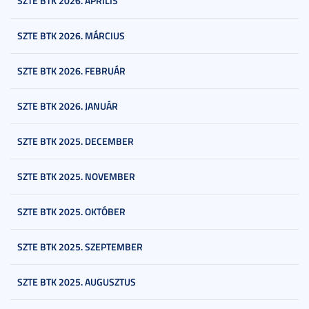
SZTE BTK 2026. ÁPRILIS
SZTE BTK 2026. MÁRCIUS
SZTE BTK 2026. FEBRUÁR
SZTE BTK 2026. JANUÁR
SZTE BTK 2025. DECEMBER
SZTE BTK 2025. NOVEMBER
SZTE BTK 2025. OKTÓBER
SZTE BTK 2025. SZEPTEMBER
SZTE BTK 2025. AUGUSZTUS