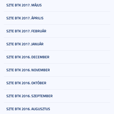
SZTE BTK 2017. MÁJUS
SZTE BTK 2017. ÁPRILIS
SZTE BTK 2017. FEBRUÁR
SZTE BTK 2017. JANUÁR
SZTE BTK 2016. DECEMBER
SZTE BTK 2016. NOVEMBER
SZTE BTK 2016. OKTÓBER
SZTE BTK 2016. SZEPTEMBER
SZTE BTK 2016. AUGUSZTUS