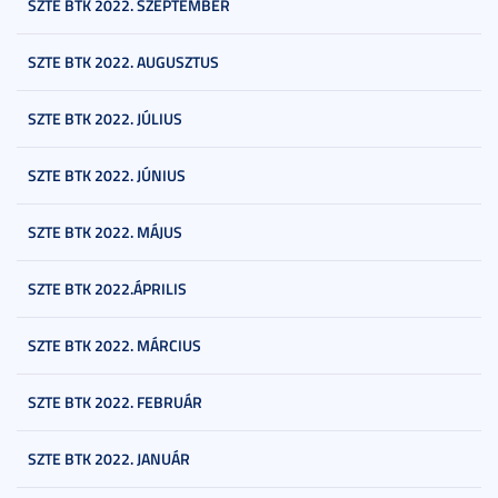
SZTE BTK 2022. SZEPTEMBER
SZTE BTK 2022. AUGUSZTUS
SZTE BTK 2022. JÚLIUS
SZTE BTK 2022. JÚNIUS
SZTE BTK 2022. MÁJUS
SZTE BTK 2022.ÁPRILIS
SZTE BTK 2022. MÁRCIUS
SZTE BTK 2022. FEBRUÁR
SZTE BTK 2022. JANUÁR