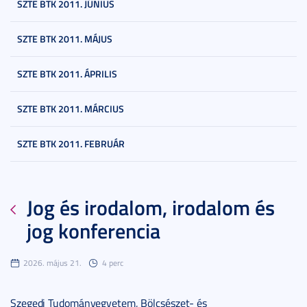
SZTE BTK 2011. JÚNIUS
SZTE BTK 2011. MÁJUS
SZTE BTK 2011. ÁPRILIS
SZTE BTK 2011. MÁRCIUS
SZTE BTK 2011. FEBRUÁR
Jog és irodalom, irodalom és
jog konferencia
2026. május 21.
4 perc
Szegedi Tudományegyetem, Bölcsészet- és