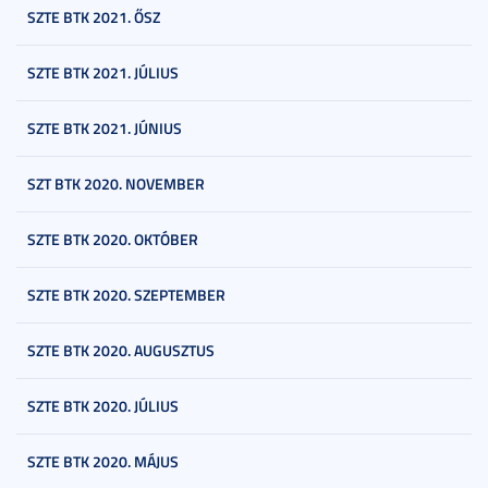
SZTE BTK 2021. ŐSZ
SZTE BTK 2021. JÚLIUS
SZTE BTK 2021. JÚNIUS
SZT BTK 2020. NOVEMBER
SZTE BTK 2020. OKTÓBER
SZTE BTK 2020. SZEPTEMBER
SZTE BTK 2020. AUGUSZTUS
SZTE BTK 2020. JÚLIUS
SZTE BTK 2020. MÁJUS