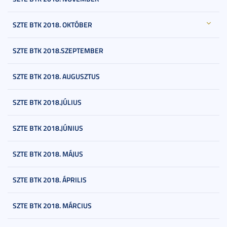
SZTE BTK 2018. OKTÓBER
SZTE BTK 2018.SZEPTEMBER
SZTE BTK 2018. AUGUSZTUS
SZTE BTK 2018.JÚLIUS
SZTE BTK 2018.JÚNIUS
SZTE BTK 2018. MÁJUS
SZTE BTK 2018. ÁPRILIS
SZTE BTK 2018. MÁRCIUS