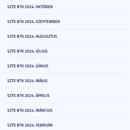
SZTE BTK 2024. OKTÓBER
SZTE BTK 2024. SZEPTEMBER
SZTE BTK 2024. AUGUSZTUS
SZTE BTK 2024. JÚLIUS
SZTE BTK 2024. JÚNIUS
SZTE BTK 2024. MÁJUS
SZTE BTK 2024. ÁPRILIS
SZTE BTK 2024. MÁRCIUS
SZTE BTK 2024. FEBRUÁR