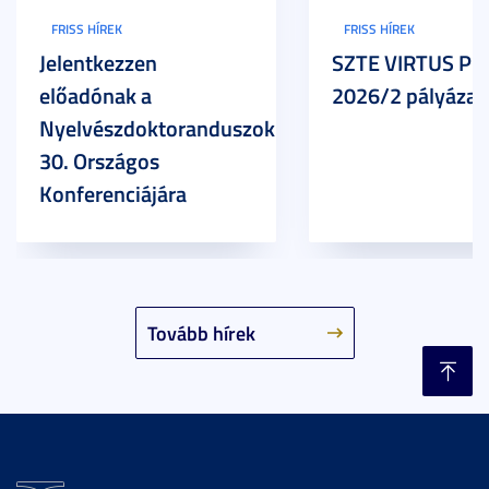
FRISS HÍREK
FRISS HÍREK
Jelentkezzen
SZTE VIRTUS Pr
előadónak a
2026/2 pályázat
Nyelvészdoktoranduszok
30. Országos
Konferenciájára
Tovább hírek