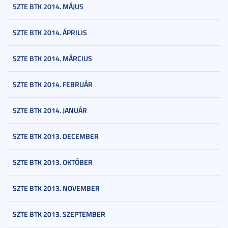
SZTE BTK 2014. MÁJUS
SZTE BTK 2014. ÁPRILIS
SZTE BTK 2014. MÁRCIUS
SZTE BTK 2014. FEBRUÁR
SZTE BTK 2014. JANUÁR
SZTE BTK 2013. DECEMBER
SZTE BTK 2013. OKTÓBER
SZTE BTK 2013. NOVEMBER
SZTE BTK 2013. SZEPTEMBER