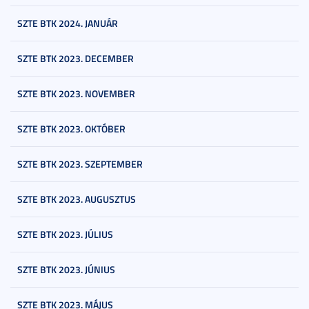
SZTE BTK 2024. JANUÁR
SZTE BTK 2023. DECEMBER
SZTE BTK 2023. NOVEMBER
SZTE BTK 2023. OKTÓBER
SZTE BTK 2023. SZEPTEMBER
SZTE BTK 2023. AUGUSZTUS
SZTE BTK 2023. JÚLIUS
SZTE BTK 2023. JÚNIUS
SZTE BTK 2023. MÁJUS