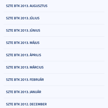
SZTE BTK 2013. AUGUSZTUS
SZTE BTK 2013. JÚLIUS
SZTE BTK 2013. JÚNIUS
SZTE BTK 2013. MÁJUS
SZTE BTK 2013. ÁPRILIS
SZTE BTK 2013. MÁRCIUS
SZTE BTK 2013. FEBRUÁR
SZTE BTK 2013. JANUÁR
SZTE BTK 2012. DECEMBER