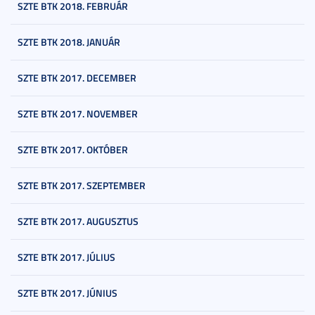
SZTE BTK 2018. FEBRUÁR
SZTE BTK 2018. JANUÁR
SZTE BTK 2017. DECEMBER
SZTE BTK 2017. NOVEMBER
SZTE BTK 2017. OKTÓBER
SZTE BTK 2017. SZEPTEMBER
SZTE BTK 2017. AUGUSZTUS
SZTE BTK 2017. JÚLIUS
SZTE BTK 2017. JÚNIUS