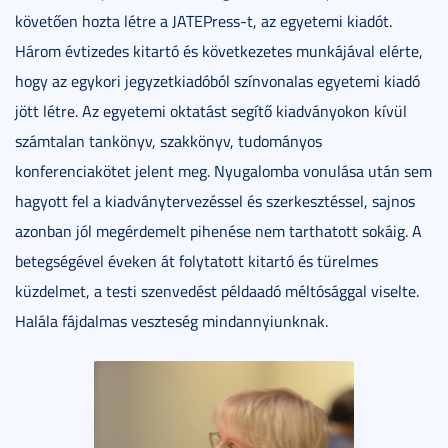
követően hozta létre a JATEPress-t, az egyetemi kiadót.
Három évtizedes kitartó és következetes munkájával elérte,
hogy az egykori jegyzetkiadóból színvonalas egyetemi kiadó
jött létre. Az egyetemi oktatást segítő kiadványokon kívül
számtalan tankönyv, szakkönyv, tudományos
konferenciakötet jelent meg. Nyugalomba vonulása után sem
hagyott fel a kiadványtervezéssel és szerkesztéssel, sajnos
azonban jól megérdemelt pihenése nem tarthatott sokáig. A
betegségével éveken át folytatott kitartó és türelmes
küzdelmet, a testi szenvedést példaadó méltósággal viselte.
Halála fájdalmas veszteség mindannyiunknak.