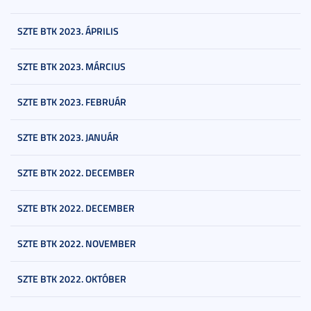
SZTE BTK 2023. ÁPRILIS
SZTE BTK 2023. MÁRCIUS
SZTE BTK 2023. FEBRUÁR
SZTE BTK 2023. JANUÁR
SZTE BTK 2022. DECEMBER
SZTE BTK 2022. DECEMBER
SZTE BTK 2022. NOVEMBER
SZTE BTK 2022. OKTÓBER