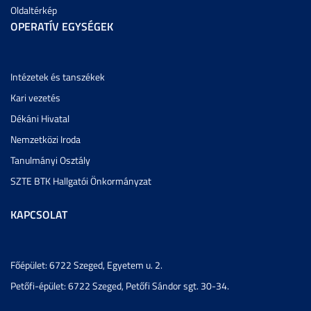
Oldaltérkép
OPERATÍV EGYSÉGEK
Intézetek és tanszékek
Kari vezetés
Dékáni Hivatal
Nemzetközi Iroda
Tanulmányi Osztály
SZTE BTK Hallgatói Önkormányzat
KAPCSOLAT
Főépület: 6722 Szeged, Egyetem u. 2.
Petőfi-épület: 6722 Szeged, Petőfi Sándor sgt. 30-34.