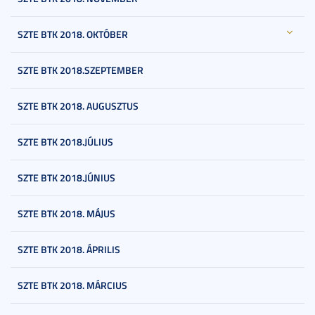
SZTE BTK 2018. OKTÓBER
SZTE BTK 2018.SZEPTEMBER
SZTE BTK 2018. AUGUSZTUS
SZTE BTK 2018.JÚLIUS
SZTE BTK 2018.JÚNIUS
SZTE BTK 2018. MÁJUS
SZTE BTK 2018. ÁPRILIS
SZTE BTK 2018. MÁRCIUS