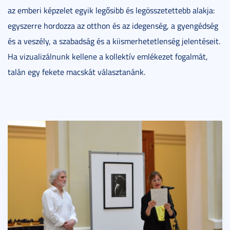
az emberi képzelet egyik legősibb és legösszetettebb alakja:
egyszerre hordozza az otthon és az idegenség, a gyengédség
és a veszély, a szabadság és a kiismerhetetlenség jelentéseit.
Ha vizualizálnunk kellene a kollektív emlékezet fogalmát,
talán egy fekete macskát választanánk.