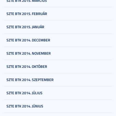
SZTE BTK 2015. MÁRCIUS
SZTE BTK 2015. FEBRUÁR
SZTE BTK 2015. JANUÁR
SZTE BTK 2014. DECEMBER
SZTE BTK 2014. NOVEMBER
SZTE BTK 2014. OKTÓBER
SZTE BTK 2014. SZEPTEMBER
SZTE BTK 2014. JÚLIUS
SZTE BTK 2014. JÚNIUS