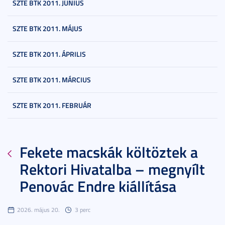
SZTE BTK 2011. JÚNIUS
SZTE BTK 2011. MÁJUS
SZTE BTK 2011. ÁPRILIS
SZTE BTK 2011. MÁRCIUS
SZTE BTK 2011. FEBRUÁR
Fekete macskák költöztek a
Rektori Hivatalba – megnyílt
Penovác Endre kiállítása
2026. május 20.
3 perc