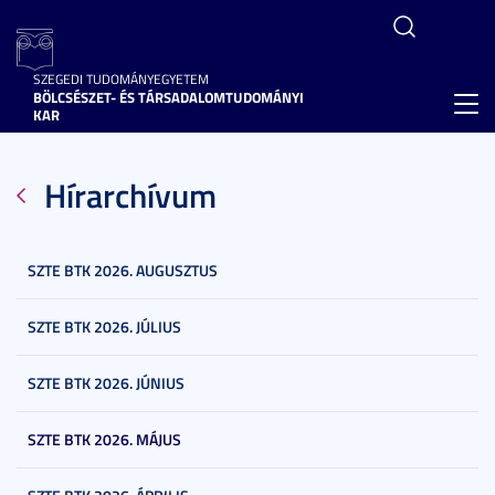
SZEGEDI TUDOMÁNYEGYETEM
BÖLCSÉSZET- ÉS TÁRSADALOMTUDOMÁNYI
Toggl
KAR
navig
Hírarchívum
SZTE BTK 2026. AUGUSZTUS
SZTE BTK 2026. JÚLIUS
SZTE BTK 2026. JÚNIUS
SZTE BTK 2026. MÁJUS