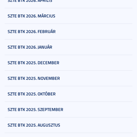
SZTE BTK 2026. ÁPRILIS
SZTE BTK 2026. MÁRCIUS
SZTE BTK 2026. FEBRUÁR
SZTE BTK 2026. JANUÁR
SZTE BTK 2025. DECEMBER
SZTE BTK 2025. NOVEMBER
SZTE BTK 2025. OKTÓBER
SZTE BTK 2025. SZEPTEMBER
SZTE BTK 2025. AUGUSZTUS