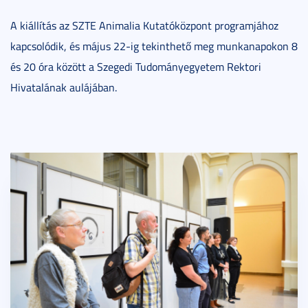
A kiállítás az SZTE Animalia Kutatóközpont programjához
kapcsolódik, és május 22-ig tekinthető meg munkanapokon 8
és 20 óra között a Szegedi Tudományegyetem Rektori
Hivatalának aulájában.