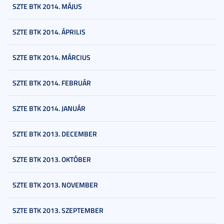
SZTE BTK 2014. MÁJUS
SZTE BTK 2014. ÁPRILIS
SZTE BTK 2014. MÁRCIUS
SZTE BTK 2014. FEBRUÁR
SZTE BTK 2014. JANUÁR
SZTE BTK 2013. DECEMBER
SZTE BTK 2013. OKTÓBER
SZTE BTK 2013. NOVEMBER
SZTE BTK 2013. SZEPTEMBER