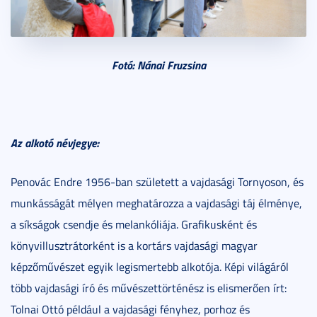
Fotó: Nánai Fruzsina
Az alkotó névjegye:
Penovác Endre 1956-ban született a vajdasági Tornyoson, és
munkásságát mélyen meghatározza a vajdasági táj élménye,
a síkságok csendje és melankóliája. Grafikusként és
könyvillusztrátorként is a kortárs vajdasági magyar
képzőművészet egyik legismertebb alkotója. Képi világáról
több vajdasági író és művészettörténész is elismerően írt:
Tolnai Ottó például a vajdasági fényhez, porhoz és