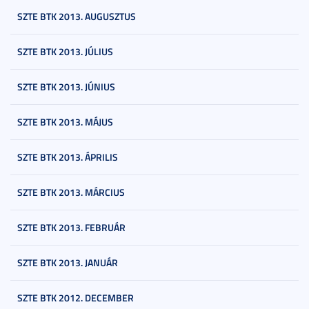
SZTE BTK 2013. AUGUSZTUS
SZTE BTK 2013. JÚLIUS
SZTE BTK 2013. JÚNIUS
SZTE BTK 2013. MÁJUS
SZTE BTK 2013. ÁPRILIS
SZTE BTK 2013. MÁRCIUS
SZTE BTK 2013. FEBRUÁR
SZTE BTK 2013. JANUÁR
SZTE BTK 2012. DECEMBER