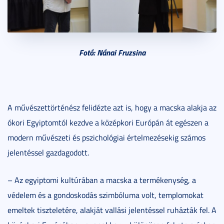
Fotó: Nánai Fruzsina
A művészettörténész felidézte azt is, hogy a macska alakja az
ókori Egyiptomtól kezdve a középkori Európán át egészen a
modern művészeti és pszichológiai értelmezésekig számos
jelentéssel gazdagodott.
– Az egyiptomi kultúrában a macska a termékenység, a
védelem és a gondoskodás szimbóluma volt, templomokat
emeltek tiszteletére, alakját vallási jelentéssel ruházták fel. A