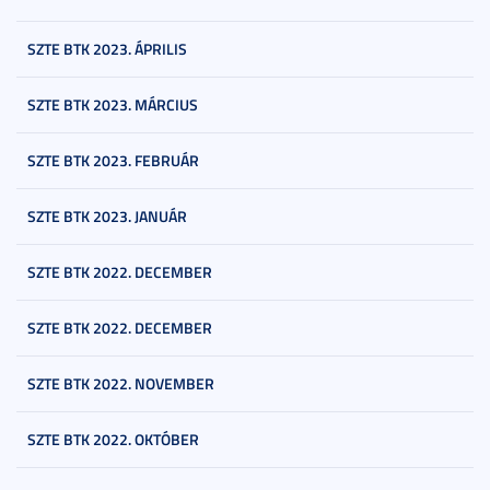
SZTE BTK 2023. ÁPRILIS
SZTE BTK 2023. MÁRCIUS
SZTE BTK 2023. FEBRUÁR
SZTE BTK 2023. JANUÁR
SZTE BTK 2022. DECEMBER
SZTE BTK 2022. DECEMBER
SZTE BTK 2022. NOVEMBER
SZTE BTK 2022. OKTÓBER