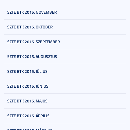
SZTE BTK 2015. NOVEMBER
SZTE BTK 2015. OKTÓBER
SZTE BTK 2015. SZEPTEMBER
SZTE BTK 2015. AUGUSZTUS
SZTE BTK 2015. JÚLIUS
SZTE BTK 2015. JÚNIUS
SZTE BTK 2015. MÁJUS
SZTE BTK 2015. ÁPRILIS