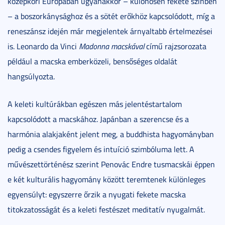
középkori Európában ugyanakkor – különösen fekete színben
– a boszorkánysághoz és a sötét erőkhöz kapcsolódott, míg a
reneszánsz idején már megjelentek árnyaltabb értelmezései
is. Leonardo da Vinci
Madonna macskával
című rajzsorozata
például a macska emberközeli, bensőséges oldalát
hangsúlyozta.
A keleti kultúrákban egészen más jelentéstartalom
kapcsolódott a macskához. Japánban a szerencse és a
harmónia alakjaként jelent meg, a buddhista hagyományban
pedig a csendes figyelem és intuíció szimbóluma lett. A
művészettörténész szerint Penovác Endre tusmacskái éppen
e két kulturális hagyomány között teremtenek különleges
egyensúlyt: egyszerre őrzik a nyugati fekete macska
titokzatosságát és a keleti festészet meditatív nyugalmát.