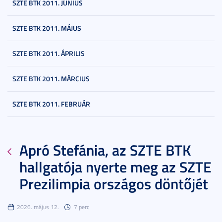
SZTE BTK 2011. JÚNIUS
SZTE BTK 2011. MÁJUS
SZTE BTK 2011. ÁPRILIS
SZTE BTK 2011. MÁRCIUS
SZTE BTK 2011. FEBRUÁR
Apró Stefánia, az SZTE BTK
hallgatója nyerte meg az SZTE
Prezilimpia országos döntőjét
2026. május 12.
7 perc