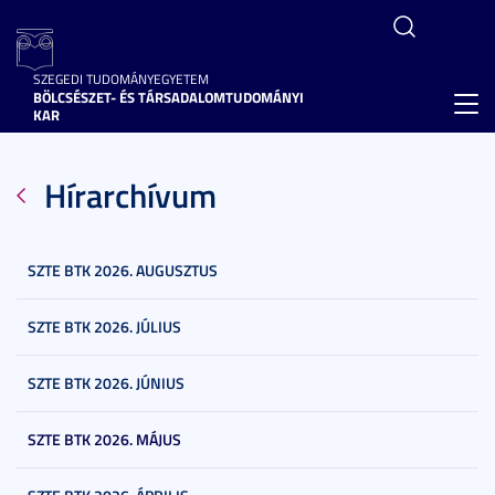
SZEGEDI TUDOMÁNYEGYETEM
BÖLCSÉSZET- ÉS TÁRSADALOMTUDOMÁNYI
Toggl
KAR
navig
Hírarchívum
SZTE BTK 2026. AUGUSZTUS
SZTE BTK 2026. JÚLIUS
SZTE BTK 2026. JÚNIUS
SZTE BTK 2026. MÁJUS