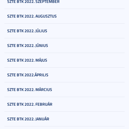
SZTE BTK 2022. SZEPTEMBER
SZTE BTK 2022. AUGUSZTUS
SZTE BTK 2022. JÚLIUS
SZTE BTK 2022. JÚNIUS
SZTE BTK 2022. MÁJUS
SZTE BTK 2022.ÁPRILIS
SZTE BTK 2022. MÁRCIUS
SZTE BTK 2022. FEBRUÁR
SZTE BTK 2022. JANUÁR