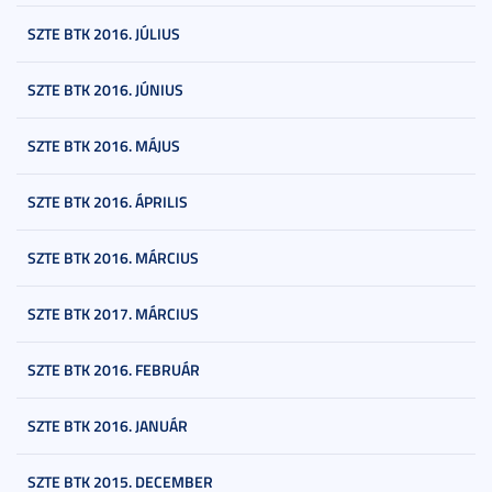
SZTE BTK 2016. JÚLIUS
SZTE BTK 2016. JÚNIUS
SZTE BTK 2016. MÁJUS
SZTE BTK 2016. ÁPRILIS
SZTE BTK 2016. MÁRCIUS
SZTE BTK 2017. MÁRCIUS
SZTE BTK 2016. FEBRUÁR
SZTE BTK 2016. JANUÁR
SZTE BTK 2015. DECEMBER