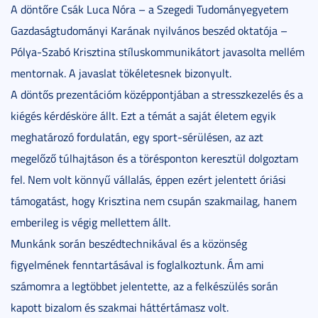
A döntőre Csák Luca Nóra – a Szegedi Tudományegyetem
Gazdaságtudományi Karának nyilvános beszéd oktatója –
Pólya-Szabó Krisztina stíluskommunikátort javasolta mellém
mentornak. A javaslat tökéletesnek bizonyult.
A döntős prezentációm középpontjában a stresszkezelés és a
kiégés kérdésköre állt. Ezt a témát a saját életem egyik
meghatározó fordulatán, egy sport-sérülésen, az azt
megelőző túlhajtáson és a törésponton keresztül dolgoztam
fel. Nem volt könnyű vállalás, éppen ezért jelentett óriási
támogatást, hogy Krisztina nem csupán szakmailag, hanem
emberileg is végig mellettem állt.
Munkánk során beszédtechnikával és a közönség
figyelmének fenntartásával is foglalkoztunk. Ám ami
számomra a legtöbbet jelentette, az a felkészülés során
kapott bizalom és szakmai háttértámasz volt.