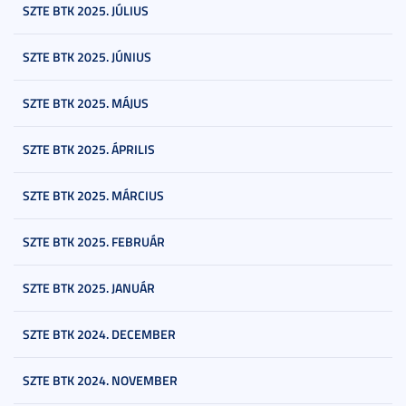
SZTE BTK 2025. JÚLIUS
SZTE BTK 2025. JÚNIUS
SZTE BTK 2025. MÁJUS
SZTE BTK 2025. ÁPRILIS
SZTE BTK 2025. MÁRCIUS
SZTE BTK 2025. FEBRUÁR
SZTE BTK 2025. JANUÁR
SZTE BTK 2024. DECEMBER
SZTE BTK 2024. NOVEMBER