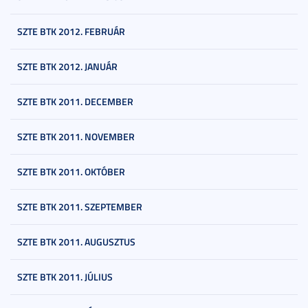
SZTE BTK 2012. FEBRUÁR
SZTE BTK 2012. JANUÁR
SZTE BTK 2011. DECEMBER
SZTE BTK 2011. NOVEMBER
SZTE BTK 2011. OKTÓBER
SZTE BTK 2011. SZEPTEMBER
SZTE BTK 2011. AUGUSZTUS
SZTE BTK 2011. JÚLIUS