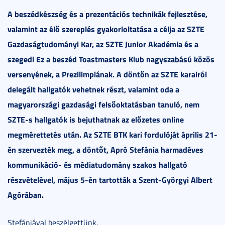
A beszédkészség és a prezentációs technikák fejlesztése,
valamint az élő szereplés gyakorloltatása a célja az SZTE
Gazdaságtudományi Kar, az SZTE Junior Akadémia és a
szegedi Ez a beszéd Toastmasters Klub nagyszabású közös
versenyének, a Prezilimpiának. A döntőn az SZTE karairól
delegált hallgatók vehetnek részt, valamint oda a
magyarországi gazdasági felsőoktatásban tanuló, nem
SZTE-s hallgatók is bejuthatnak az előzetes online
megmérettetés után. Az SZTE BTK kari fordulóját április 21-
én szervezték meg, a döntőt, Apró Stefánia harmadéves
kommunikáció- és médiatudomány szakos hallgató
részvételével, május 5-én tartották a Szent-Györgyi Albert
Agórában.
Stefániával beszélgettünk.