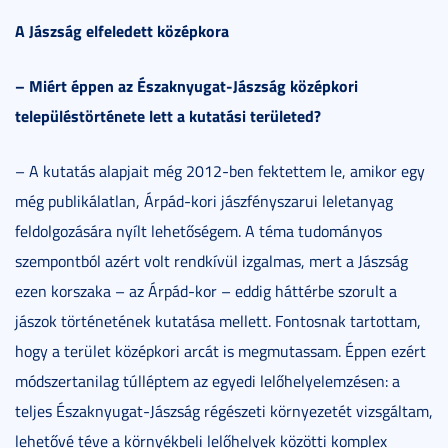
A Jászság elfeledett középkora
– Miért éppen az Északnyugat-Jászság középkori
településtörténete lett a kutatási területed?
– A kutatás alapjait még 2012-ben fektettem le, amikor egy
még publikálatlan, Árpád-kori jászfényszarui leletanyag
feldolgozására nyílt lehetőségem. A téma tudományos
szempontból azért volt rendkívül izgalmas, mert a Jászság
ezen korszaka – az Árpád-kor – eddig háttérbe szorult a
jászok történetének kutatása mellett. Fontosnak tartottam,
hogy a terület középkori arcát is megmutassam. Éppen ezért
módszertanilag túlléptem az egyedi lelőhelyelemzésen: a
teljes Északnyugat-Jászság régészeti környezetét vizsgáltam,
lehetővé téve a környékbeli lelőhelyek közötti komplex