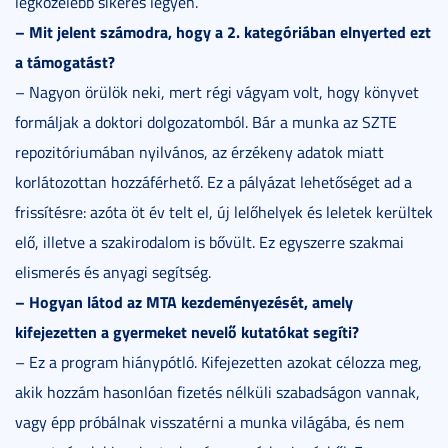
legközelebb sikeres legyen.
– Mit jelent számodra, hogy a 2. kategóriában elnyerted ezt
a támogatást?
– Nagyon örülök neki, mert régi vágyam volt, hogy könyvet
formáljak a doktori dolgozatomból. Bár a munka az SZTE
repozitóriumában nyilvános, az érzékeny adatok miatt
korlátozottan hozzáférhető. Ez a pályázat lehetőséget ad a
frissítésre: azóta öt év telt el, új lelőhelyek és leletek kerültek
elő, illetve a szakirodalom is bővült. Ez egyszerre szakmai
elismerés és anyagi segítség.
– Hogyan látod az MTA kezdeményezését, amely
kifejezetten a gyermeket nevelő kutatókat segíti?
– Ez a program hiánypótló. Kifejezetten azokat célozza meg,
akik hozzám hasonlóan fizetés nélküli szabadságon vannak,
vagy épp próbálnak visszatérni a munka világába, és nem