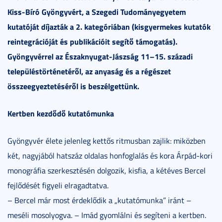
Kiss-Bíró Gyöngyvért, a Szegedi Tudományegyetem
kutatóját díjazták a 2. kategóriában (kisgyermekes kutatók
reintegrációját és publikációit segítő támogatás).
Gyöngyvérrel az Északnyugat-Jászság 11–15. századi
településtörténetéről, az anyaság és a régészet
összeegyeztetéséről is beszélgettünk.
Kertben kezdődő kutatómunka
Gyöngyvér élete jelenleg kettős ritmusban zajlik: miközben
két, nagyjából hatszáz oldalas honfoglalás és kora Árpád-kori
monográfia szerkesztésén dolgozik, kisfia, a kétéves Bercel
fejlődését figyeli elragadtatva.
– Bercel már most érdeklődik a „kutatómunka” iránt –
meséli mosolyogva. – Imád gyomlálni és segíteni a kertben.