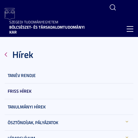
SZEGEDI TUDOMÁNYEGYETEM
BÖLCSÉSZET- ÉS TÁRSADALOMTUDOMÁNYI
Toggl
KAR
navig
Hírek
TANÉV RENDJE
FRISS HÍREK
TANULMÁNYI HÍREK
ÖSZTÖNDÍJAK, PÁLYÁZATOK