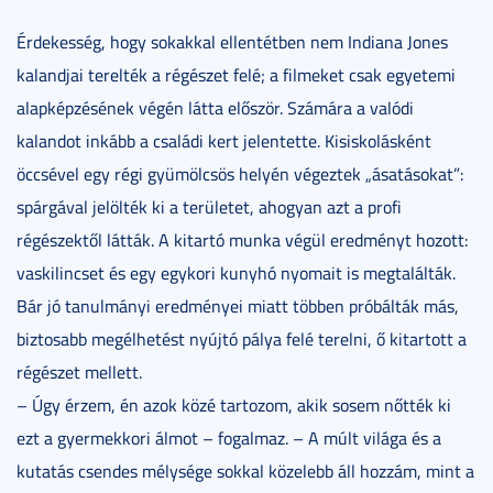
Érdekesség, hogy sokakkal ellentétben nem Indiana Jones
kalandjai terelték a régészet felé; a filmeket csak egyetemi
alapképzésének végén látta először. Számára a valódi
kalandot inkább a családi kert jelentette. Kisiskolásként
öccsével egy régi gyümölcsös helyén végeztek „ásatásokat”:
spárgával jelölték ki a területet, ahogyan azt a profi
régészektől látták. A kitartó munka végül eredményt hozott:
vaskilincset és egy egykori kunyhó nyomait is megtalálták.
Bár jó tanulmányi eredményei miatt többen próbálták más,
biztosabb megélhetést nyújtó pálya felé terelni, ő kitartott a
régészet mellett.
– Úgy érzem, én azok közé tartozom, akik sosem nőtték ki
ezt a gyermekkori álmot – fogalmaz. – A múlt világa és a
kutatás csendes mélysége sokkal közelebb áll hozzám, mint a