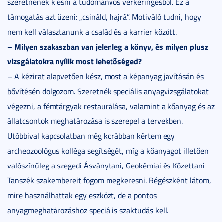
szeretnének kiesni a tudományos vérkeringésből. Ez a
támogatás azt üzeni: „csináld, hajrá”. Motiváló tudni, hogy
nem kell választanunk a család és a karrier között.
– Milyen szakaszban van jelenleg a könyv, és milyen plusz
vizsgálatokra nyílik most lehetőséged?
– A kézirat alapvetően kész, most a képanyag javításán és
bővítésén dolgozom. Szeretnék speciális anyagvizsgálatokat
végezni, a fémtárgyak restaurálása, valamint a kőanyag és az
állatcsontok meghatározása is szerepel a tervekben.
Utóbbival kapcsolatban még korábban kértem egy
archeozoológus kolléga segítségét, míg a kőanyagot illetően
valószínűleg a szegedi Ásványtani, Geokémiai és Kőzettani
Tanszék szakembereit fogom megkeresni. Régészként látom,
mire használhattak egy eszközt, de a pontos
anyagmeghatározáshoz speciális szaktudás kell.