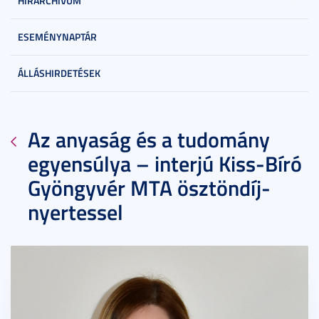
HÍRARCHÍVUM
ESEMÉNYNAPTÁR
ÁLLÁSHIRDETÉSEK
Az anyaság és a tudomány
egyensúlya – interjú Kiss-Bíró
Gyöngyvér MTA ösztöndíj-
nyertessel