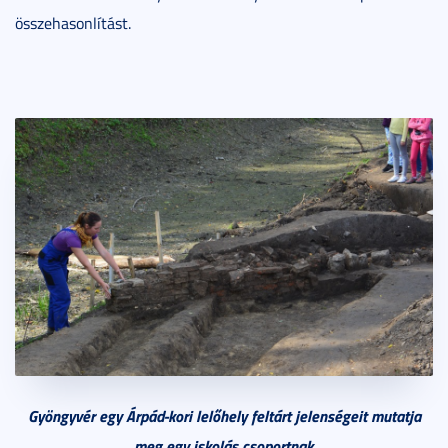
összehasonlítást.
Gyöngyvér egy Árpád-kori lelőhely feltárt jelenségeit mutatja
meg egy iskolás csoportnak.