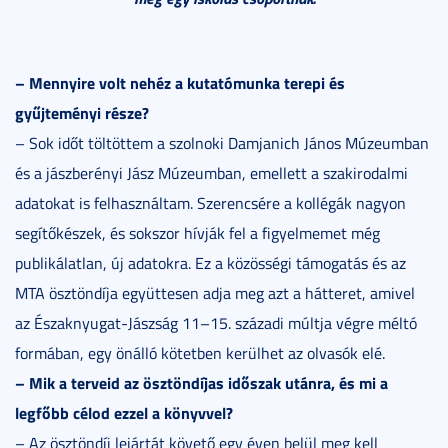
– Mennyire volt nehéz a kutatómunka terepi és
gyűjteményi része?
– Sok időt töltöttem a szolnoki Damjanich János Múzeumban
és a jászberényi Jász Múzeumban, emellett a szakirodalmi
adatokat is felhasználtam. Szerencsére a kollégák nagyon
segítőkészek, és sokszor hívják fel a figyelmemet még
publikálatlan, új adatokra. Ez a közösségi támogatás és az
MTA ösztöndíja együttesen adja meg azt a hátteret, amivel
az Északnyugat-Jászság 11–15. századi múltja végre méltó
formában, egy önálló kötetben kerülhet az olvasók elé.
– Mik a terveid az ösztöndíjas időszak utánra, és mi a
legfőbb célod ezzel a könyvvel?
– Az ösztöndíj lejártát követő egy éven belül meg kell