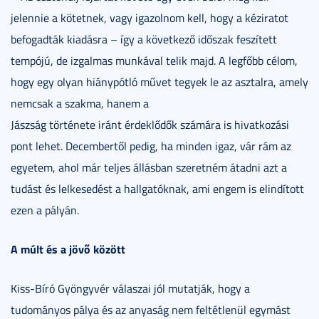
jelennie a kötetnek, vagy igazolnom kell, hogy a kéziratot
befogadták kiadásra – így a következő időszak feszített
tempójú, de izgalmas munkával telik majd. A legfőbb célom,
hogy egy olyan hiánypótló művet tegyek le az asztalra, amely
nemcsak a szakma, hanem a
Jászság története iránt érdeklődők számára is hivatkozási
pont lehet. Decembertől pedig, ha minden igaz, vár rám az
egyetem, ahol már teljes állásban szeretném átadni azt a
tudást és lelkesedést a hallgatóknak, ami engem is elindított
ezen a pályán.
A múlt és a jövő között
Kiss-Bíró Gyöngyvér válaszai jól mutatják, hogy a
tudományos pálya és az anyaság nem feltétlenül egymást