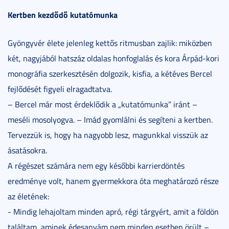
Kertben kezdődő kutatómunka
Gyöngyvér élete jelenleg kettős ritmusban zajlik: miközben
két, nagyjából hatszáz oldalas honfoglalás és kora Árpád-kori
monográfia szerkesztésén dolgozik, kisfia, a kétéves Bercel
fejlődését figyeli elragadtatva.
– Bercel már most érdeklődik a „kutatómunka” iránt –
meséli mosolyogva. – Imád gyomlálni és segíteni a kertben.
Tervezzük is, hogy ha nagyobb lesz, magunkkal visszük az
ásatásokra.
A régészet számára nem egy későbbi karrierdöntés
eredménye volt, hanem gyermekkora óta meghatározó része
az életének:
- Mindig lehajoltam minden apró, régi tárgyért, amit a földön
találtam, aminek édesanyám nem minden esetben örült –