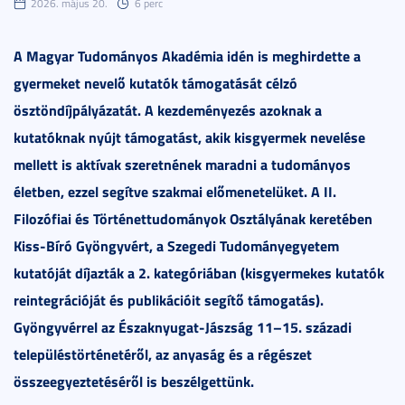
2026. május 20.
6 perc
A Magyar Tudományos Akadémia idén is meghirdette a
gyermeket nevelő kutatók támogatását célzó
ösztöndíjpályázatát. A kezdeményezés azoknak a
kutatóknak nyújt támogatást, akik kisgyermek nevelése
mellett is aktívak szeretnének maradni a tudományos
életben, ezzel segítve szakmai előmenetelüket. A II.
Filozófiai és Történettudományok Osztályának keretében
Kiss-Bíró Gyöngyvért, a Szegedi Tudományegyetem
kutatóját díjazták a 2. kategóriában (kisgyermekes kutatók
reintegrációját és publikációit segítő támogatás).
Gyöngyvérrel az Északnyugat-Jászság 11–15. századi
településtörténetéről, az anyaság és a régészet
összeegyeztetéséről is beszélgettünk.