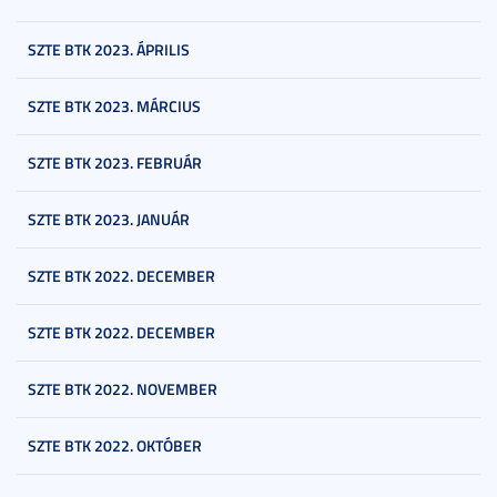
SZTE BTK 2023. ÁPRILIS
SZTE BTK 2023. MÁRCIUS
SZTE BTK 2023. FEBRUÁR
SZTE BTK 2023. JANUÁR
SZTE BTK 2022. DECEMBER
SZTE BTK 2022. DECEMBER
SZTE BTK 2022. NOVEMBER
SZTE BTK 2022. OKTÓBER