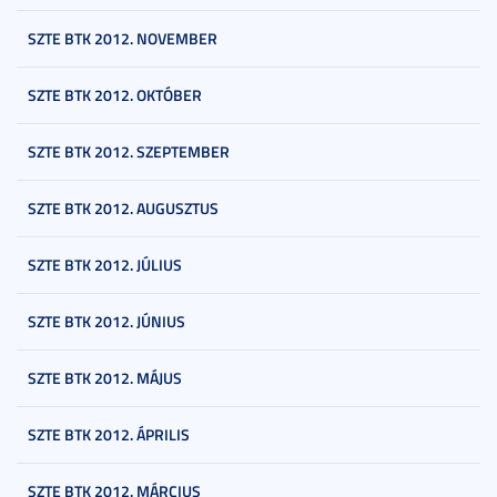
SZTE BTK 2012. NOVEMBER
SZTE BTK 2012. OKTÓBER
SZTE BTK 2012. SZEPTEMBER
SZTE BTK 2012. AUGUSZTUS
SZTE BTK 2012. JÚLIUS
SZTE BTK 2012. JÚNIUS
SZTE BTK 2012. MÁJUS
SZTE BTK 2012. ÁPRILIS
SZTE BTK 2012. MÁRCIUS