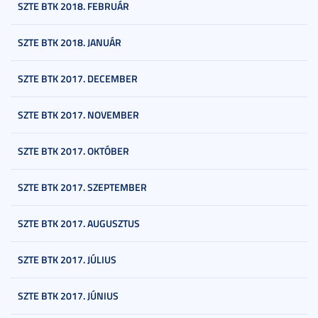
SZTE BTK 2018. FEBRUÁR
SZTE BTK 2018. JANUÁR
SZTE BTK 2017. DECEMBER
SZTE BTK 2017. NOVEMBER
SZTE BTK 2017. OKTÓBER
SZTE BTK 2017. SZEPTEMBER
SZTE BTK 2017. AUGUSZTUS
SZTE BTK 2017. JÚLIUS
SZTE BTK 2017. JÚNIUS