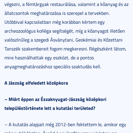
végezni, a fémtárgyak restaurálása, valamint a kőanyag és az
állatcsontok meghatározása is szerepel a tervekben.
Utóbbival kapcsolatban még korábban kértem egy
archeozoológus kolléga segítségét, míg a kőanyagot illetően
valószínűleg a szegedi Ásványtani, Geokémiai és Kőzettani
Tanszék szakembereit fogom megkeresni. Régészként látom,
mire használhattak egy eszközt, de a pontos
anyagmeghatározáshoz speciális szaktudás kell.
A Jászság elfeledett középkora
– Miért éppen az Északnyugat-Jászság középkori
településtörténete lett a kutatási területed?
– A kutatás alapjait még 2012-ben fektettem le, amikor egy