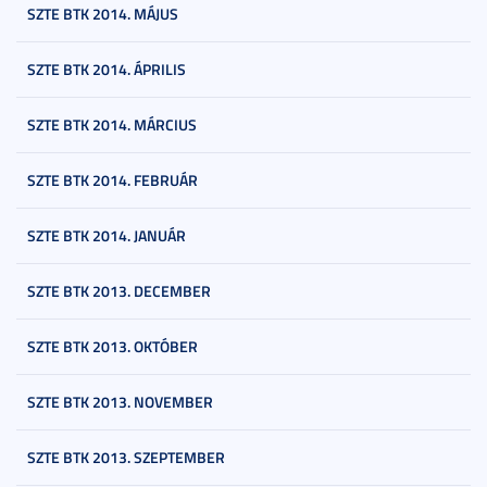
SZTE BTK 2014. MÁJUS
SZTE BTK 2014. ÁPRILIS
SZTE BTK 2014. MÁRCIUS
SZTE BTK 2014. FEBRUÁR
SZTE BTK 2014. JANUÁR
SZTE BTK 2013. DECEMBER
SZTE BTK 2013. OKTÓBER
SZTE BTK 2013. NOVEMBER
SZTE BTK 2013. SZEPTEMBER