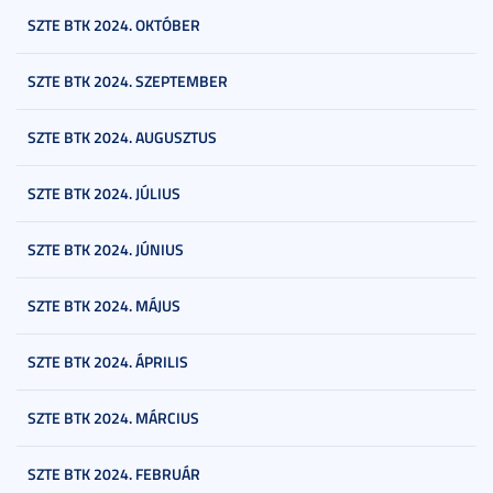
SZTE BTK 2024. OKTÓBER
SZTE BTK 2024. SZEPTEMBER
SZTE BTK 2024. AUGUSZTUS
SZTE BTK 2024. JÚLIUS
SZTE BTK 2024. JÚNIUS
SZTE BTK 2024. MÁJUS
SZTE BTK 2024. ÁPRILIS
SZTE BTK 2024. MÁRCIUS
SZTE BTK 2024. FEBRUÁR