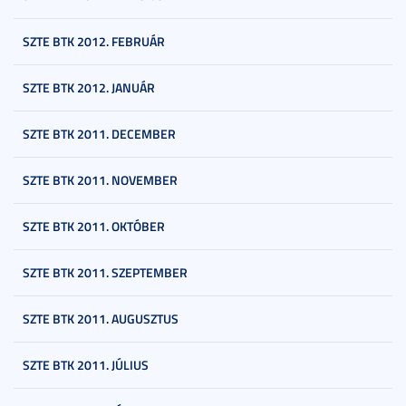
SZTE BTK 2012. FEBRUÁR
SZTE BTK 2012. JANUÁR
SZTE BTK 2011. DECEMBER
SZTE BTK 2011. NOVEMBER
SZTE BTK 2011. OKTÓBER
SZTE BTK 2011. SZEPTEMBER
SZTE BTK 2011. AUGUSZTUS
SZTE BTK 2011. JÚLIUS