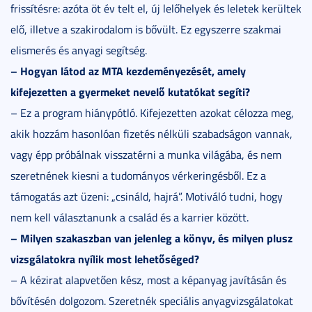
frissítésre: azóta öt év telt el, új lelőhelyek és leletek kerültek
elő, illetve a szakirodalom is bővült. Ez egyszerre szakmai
elismerés és anyagi segítség.
– Hogyan látod az MTA kezdeményezését, amely
kifejezetten a gyermeket nevelő kutatókat segíti?
– Ez a program hiánypótló. Kifejezetten azokat célozza meg,
akik hozzám hasonlóan fizetés nélküli szabadságon vannak,
vagy épp próbálnak visszatérni a munka világába, és nem
szeretnének kiesni a tudományos vérkeringésből. Ez a
támogatás azt üzeni: „csináld, hajrá”. Motiváló tudni, hogy
nem kell választanunk a család és a karrier között.
– Milyen szakaszban van jelenleg a könyv, és milyen plusz
vizsgálatokra nyílik most lehetőséged?
– A kézirat alapvetően kész, most a képanyag javításán és
bővítésén dolgozom. Szeretnék speciális anyagvizsgálatokat