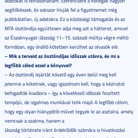
adatokat is felhasználtam. Szerencsére a kollégák nagyon
segítőkészek, és sokszor hívják fel a figyelmemet még
publikálatlan, új adatokra. Ez a közösségi támogatás és az
MTA ösztöndíja együttesen adja meg azt a hátteret, amivel
az Északnyugat-Jászság 11–15. századi múltja végre méltó
formában, egy önálló kötetben kerülhet az olvasók elé.
– Mik a terveid az ösztöndíjas időszak utánra, és mi a
legfőbb célod ezzel a könyvvel?
– Az ösztöndíj lejártát követő egy éven belül meg kell
jelennie a kötetnek, vagy igazolnom kell, hogy a kéziratot
befogadták kiadásra – így a következő időszak feszített
tempójú, de izgalmas munkával telik majd. A legfőbb célom,
hogy egy olyan hiánypótló művet tegyek le az asztalra, amely
nemcsak a szakma, hanem a
Jászság története iránt érdeklődők számára is hivatkozási