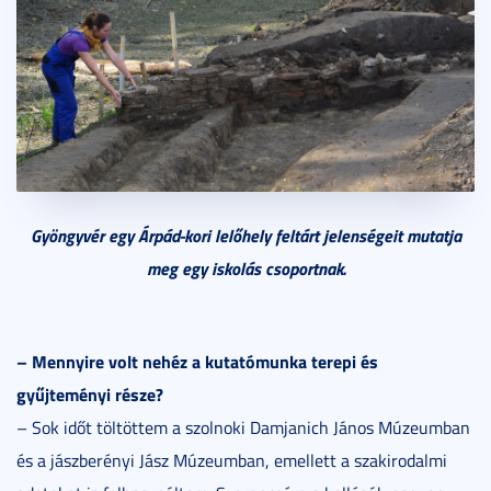
Gyöngyvér egy Árpád-kori lelőhely feltárt jelenségeit mutatja
meg egy iskolás csoportnak.
– Mennyire volt nehéz a kutatómunka terepi és
gyűjteményi része?
– Sok időt töltöttem a szolnoki Damjanich János Múzeumban
és a jászberényi Jász Múzeumban, emellett a szakirodalmi