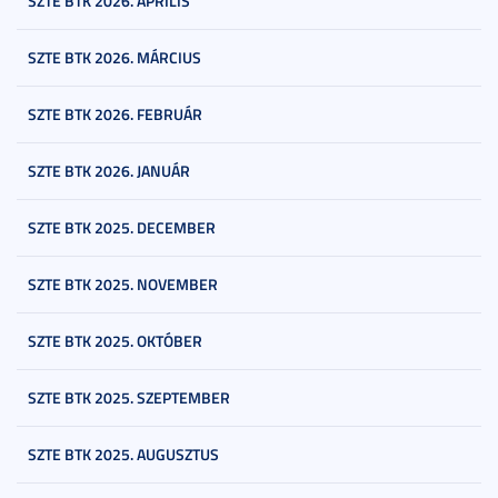
SZTE BTK 2026. ÁPRILIS
SZTE BTK 2026. MÁRCIUS
SZTE BTK 2026. FEBRUÁR
SZTE BTK 2026. JANUÁR
SZTE BTK 2025. DECEMBER
SZTE BTK 2025. NOVEMBER
SZTE BTK 2025. OKTÓBER
SZTE BTK 2025. SZEPTEMBER
SZTE BTK 2025. AUGUSZTUS