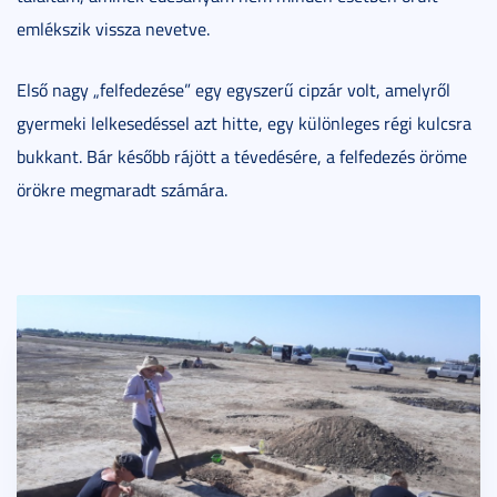
emlékszik vissza nevetve.
Első nagy „felfedezése” egy egyszerű cipzár volt, amelyről
gyermeki lelkesedéssel azt hitte, egy különleges régi kulcsra
bukkant. Bár később rájött a tévedésére, a felfedezés öröme
örökre megmaradt számára.