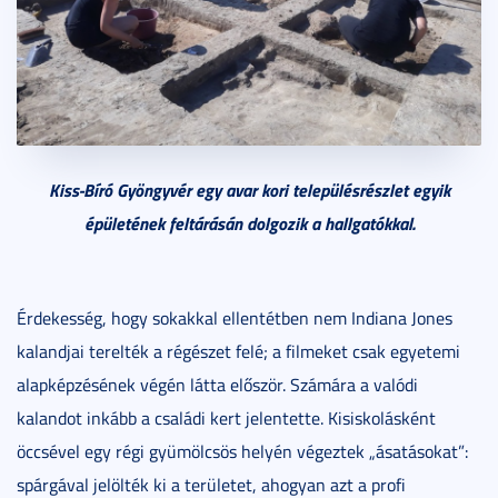
Kiss-Bíró Gyöngyvér egy avar kori településrészlet egyik
épületének feltárásán dolgozik a hallgatókkal.
Érdekesség, hogy sokakkal ellentétben nem Indiana Jones
kalandjai terelték a régészet felé; a filmeket csak egyetemi
alapképzésének végén látta először. Számára a valódi
kalandot inkább a családi kert jelentette. Kisiskolásként
öccsével egy régi gyümölcsös helyén végeztek „ásatásokat”:
spárgával jelölték ki a területet, ahogyan azt a profi