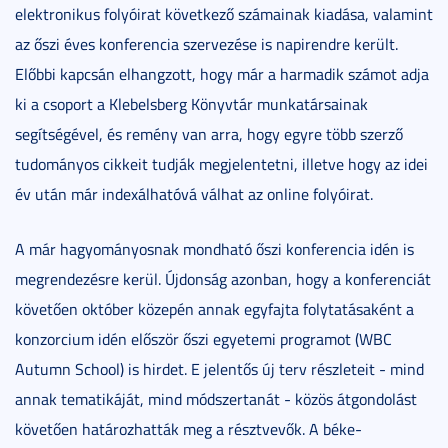
elektronikus folyóirat következő számainak kiadása, valamint
az őszi éves konferencia szervezése is napirendre került.
Előbbi kapcsán elhangzott, hogy már a harmadik számot adja
ki a csoport a Klebelsberg Könyvtár munkatársainak
segítségével, és remény van arra, hogy egyre több szerző
tudományos cikkeit tudják megjelentetni, illetve hogy az idei
év után már indexálhatóvá válhat az online folyóirat.
A már hagyományosnak mondható őszi konferencia idén is
megrendezésre kerül. Újdonság azonban, hogy a konferenciát
követően október közepén annak egyfajta folytatásaként a
konzorcium idén először őszi egyetemi programot (WBC
Autumn School) is hirdet. E jelentős új terv részleteit - mind
annak tematikáját, mind módszertanát - közös átgondolást
követően határozhatták meg a résztvevők. A béke-