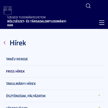
SZEGEDI TUDOMÁNYEGYETEM
BÖLCSÉSZET- ÉS TÁRSADALOMTUDOMÁNYI
Toggl
KAR
navig
Hírek
TANÉV RENDJE
FRISS HÍREK
TANULMÁNYI HÍREK
ÖSZTÖNDÍJAK, PÁLYÁZATOK