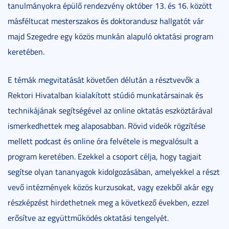
tanulmányokra épülő rendezvény október 13. és 16. között
másféltucat mesterszakos és doktorandusz hallgatót vár
majd Szegedre egy közös munkán alapuló oktatási program
keretében.
E témák megvitatását követően délután a résztvevők a
Rektori Hivatalban kialakított stúdió munkatársainak és
technikájának segítségével az online oktatás eszköztárával
ismerkedhettek meg alaposabban. Rövid videók rögzítése
mellett podcast és online óra felvétele is megvalósult a
program keretében. Ezekkel a csoport célja, hogy tagjait
segítse olyan tananyagok kidolgozásában, amelyekkel a részt
vevő intézmények közös kurzusokat, vagy ezekből akár egy
részképzést hirdethetnek meg a következő években, ezzel
erősítve az együttműködés oktatási tengelyét.