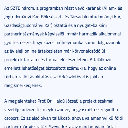
Az SZTE három, a programban részt vevő karának (Állam- és
Jogtudományi Kar, Bölcsészet- és Társadalomtudományi Kar,
Gazdaságtudományi Kar) oktatói és a nyugat-balkáni
partnerintézmények képviselői immár harmadik alkalommal
gyűltek össze, hogy közös műhelymunka során dolgozzanak
az év eleji online értekezleten már körvonalozódó új
projektek tartalmi és formai előkészületein. A találkozó
emellett lehetőséget biztosított számukra, hogy az online
térben zajló távoktatás eszközkészletével is jobban
megismerkedjenek.
A megjelenteket Prof. Dr. Hajdú József, a projekt szakmai
vezetője üdvözölte, megköszönve, hogy ismét összegyűlt a
csoport. Ez az első olyan találkozó, ahova valamennyi külföldi
partner már visszatért Szegedre, azaz mindannyian jártak